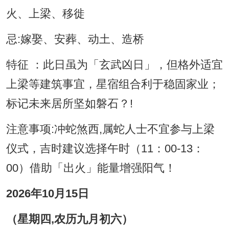
火、上梁、移徙
忌:嫁娶、安葬、动土、造桥
特征 ：此日虽为「玄武凶日」，但格外适宜
上梁等建筑事宜，星宿组合利于稳固家业；
标记未来居所坚如磐石？!
注意事项:冲蛇煞西,属蛇人士不宜参与上梁
仪式，吉时建议选择午时（11：00-13：
00）借助「出火」能量增强阳气！
2026年10月15日
（星期四,农历九月初六）