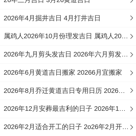
2026年10月20日
2026年4月掘井吉日 4月打井吉日
（星期二；农历九月十一）
宜:此日宜事可依据具体黄历查询
属鸡人2026年10月份理发吉日 属鸡人2026年10月份运势如何
特征 :此日干支相生;阴阳平衡,特别是适合木
2026年九月剪头发吉日 2026年六月剪发吉日
质结构房屋的上梁仪式；标记家宅合谐稳
2026年6月黄道吉日搬家 20266月宜搬家
固?
注意事项：建议选择辰时（7：00-9：00）
2026年8月乔迁黄道吉日专用日历 2026年8月乔迁黄道吉日查询
开工,此时阳气上升，最能吸纳天地吉气！
2026年12月安葬最吉利的日子 2026年12月6日安葬
2026年10月25日
2026年2月适合开工的日子 2o26年2月开工吉日
（星期日,农历九月十六）