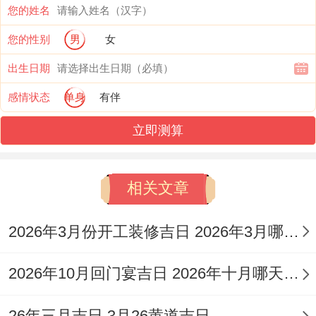
2026年10月16日
您的姓名
您的性别
男
女
（星期五，农历九月初七）
出生日期
宜:此日宜事可依据具体黄历查询，普通延续
感情状态
单身
有伴
前一日吉利气场
立即测算
忌:忌事需参照当日黄历具体指引
特征 ：连续吉日利于大型工程的延续性作
相关文章
业、气场稳定 适合需要多日完成的大型上梁
工程?!
2026年3月份开工装修吉日 2026年3月哪天装修开工吉日
注意事项:方位上需避开正北三煞位,施工时
2026年10月回门宴吉日 2026年十月哪天回门日子好
建议从东南方开始；逐步向吉利方位拓展！
26年三月吉日 3月26黄道吉日