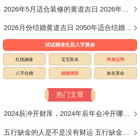
2026年5月适合装修的黄道吉日 2026年公历5月装修吉日
特征 :此日「玉堂吉神」护佑，非常适合官
员宅邸或公共建筑的上梁仪式，寓意官运亨
2026月份结婚黄道吉日 2050年适合结婚的日子
通?!
试试精准生辰八字算命
注意事项:岁破在正北 施工时应避免从正北
红线姻缘
宝宝取名
终身运势
方开始，建议选择正南或东南方为起始方
位！
八字合婚
婚姻测算
姓名算命
2026年10月27日
热门文章
（星期二,农历九月十八）
2024辰冲开财库，2024年辰年会冲开哪些人的财库
宜:祭祀、造车器、出行、修造、上梁、盖
屋、安门、安床、造畜稠
五行缺金的人是不是没有财运 五行缺金的人命运好不好