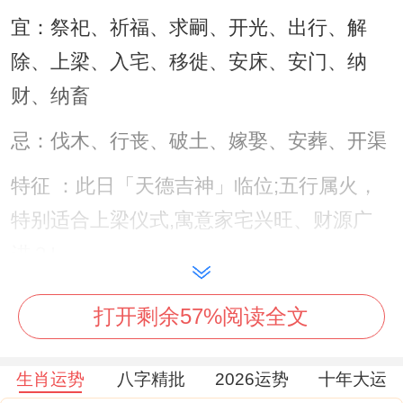
宜：祭祀、祈福、求嗣、开光、出行、解
除、上梁、入宅、移徙、安床、安门、纳
财、纳畜
忌：伐木、行丧、破土、嫁娶、安葬、开渠
特征 ：此日「天德吉神」临位;五行属火，
特别适合上梁仪式,寓意家宅兴旺、财源广
进？!
注意事项：冲鼠煞北，属鼠者应避开参与，
打开剩余57%阅读全文
吉时选择巳时（9:00-11:00）可借「纳财」
时辰增强财富运势！
生肖运势
八字精批
2026运势
十年大运