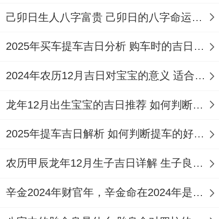
忌：出货财、开仓、动土、破土、安葬、行
己卯日生人八字富贵 己卯日的八字命运如何
丧、伐木、开渠、栽种
2025年买车提车吉日分析 购车时的吉日与禁忌
特征 :此日虽为「建日」，但吉神「母仓守
日」加持，非常适合农舍或畜牧场所的上梁
2024年农历12月吉日对宝宝的意义 适合龙年宝宝出生的日子有哪些
仪式?!
龙年12月出生宝宝的吉日推荐 如何判断吉日是否适合宝宝
注意事项:冲龙煞北,属龙者不宜参与，吉时
2025年提车吉日解析 如何判断提车的好日子
选择午时（11:00-13:00）可借「天马」星增
强运势！
农历甲辰龙年12月生子吉日详解 生子良辰的影响因素
辛金2024年财官年，辛金命在2024年是财官年还是财印年