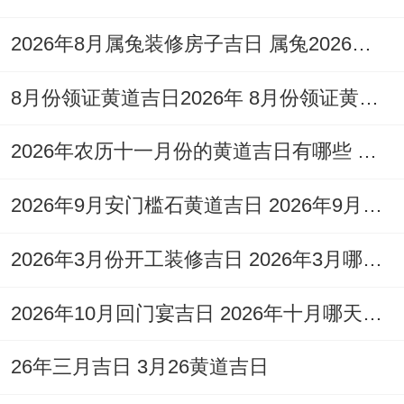
出行，修造、动土，造畜稠、
安床
、放水
2026年8月属兔装修房子吉日 属兔2026年6月装修吉日
等，此日吉神有地财，圣心、吉庆等，能量
较为祥与;适合为家庭祈求安宁与福祉而进行
8月份领证黄道吉日2026年 8月份领证黄道吉日查询
安床?!
2026年农历十一月份的黄道吉日有哪些 2026年农历11月16日黄历黄道吉日查询
2026年9月安门槛石黄道吉日 2026年9月适合安门的黄道吉日
日期:2026年6月26日;星期五；农历五月十
2026年3月份开工装修吉日 2026年3月哪天装修开工吉日
二
。
2026年10月回门宴吉日 2026年十月哪天回门日子好
说句心里话,日宜嫁娶，祭祀、祈福，求嗣、
开光，出行、解除，拆卸、修造，进人口、
26年三月吉日 3月26黄道吉日
入宅，移徙、动土、
安床
、纳畜，栽种、纳