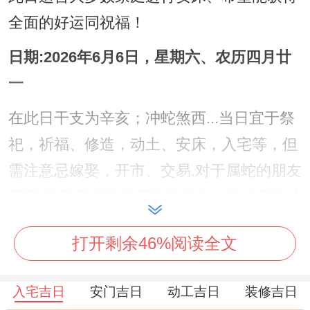
全面的好运同祝福！
日期:2026年6月6日，星期六、农历四月廿
一
在此日干支为辛亥；冲蛇煞西...当日宜于祭
祀，祈福、修造，动土、安床，入宅等，但
需注意忌嫁娶，开市、交易.对于属蛇的朋友
而言;此日需谨慎避开关键事务，但对于其他
生肖，尤其是属虎，兔、羊者，运势较佳，
打开剩余46%阅读全文
是安床的好时机?
日期:2026年6月14日，星期日，农历四月廿
入宅吉日
安门吉日
动工吉日
装修吉日