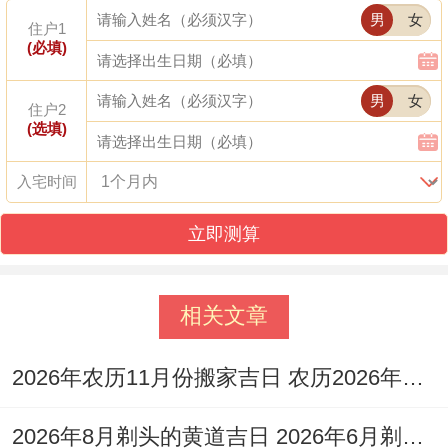
九
。
男
女
住户1
(必填)
此日干支为己未，冲牛煞西，这是一个宜忌
多样的大吉之日，适宜纳采，嫁娶、开市，
男
女
住户2
纳财、移徙，修造、动土，安床等诸多事
(选填)
项，此日安床。
入宅时间
寓意着家庭财富聚集与人丁兴旺,非常适合追
立即测算
求全面吉祥的家庭选择！
日期:2026年6月20日；星期六，农历五月初
相关文章
六
。
2026年农历11月份搬家吉日 农历2026年11月26适合搬家吗
此日干支为乙丑，冲羊煞东.值神为天德,是
黄道吉日，宜于祭祀，斋醮、塑绘，开光、
2026年8月剃头的黄道吉日 2026年6月剃头黄道吉日