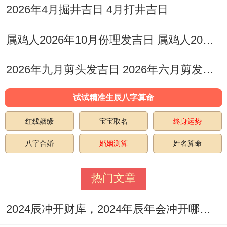
2026年4月掘井吉日 4月打井吉日
财，交易、立券，挂匾等，禁忌相对较少，
这是一个各项事务都相对顺畅的日子，安床
属鸡人2026年10月份理发吉日 属鸡人2026年10月份运势如何
亦可为家庭带来多在领域、的好运与生机！
2026年九月剪头发吉日 2026年六月剪发吉日
试试精准生辰八字算命
红线姻缘
宝宝取名
终身运势
八字合婚
婚姻测算
姓名算命
热门文章
2024辰冲开财库，2024年辰年会冲开哪些人的财库