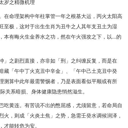
太岁之精微机理
。在命理架构中年柱掌管一年之根基大运，丙火太阳高
旺至极，这对于出生生肖为丑牛之人其年支丑土为湿
，本有晦火生金养水之功，然在午火强攻之下，以...的
冲」之剧烈直接，亦非如「刑」之纠缠反复，而是在
暗藏「午中丁火克丑中辛金」、「午中己土克丑中癸
理测算中此年最需警惕者，乃是表面看似平顺或有所
人际关系暗损、身体健康隐患悄然滋生。
巴吃黄连。有苦说不出的憋屈感，尤须留意，若命局自
烈火，则成「火炎土焦」之势，急需壬癸水调候润泽，
，才能转危为安。