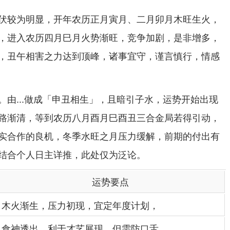
伏较为明显，开年农历正月寅月、二月卯月木旺生火，
，进入农历四月巳月火势渐旺，竞争加剧，是非增多，
，丑午相害之力达到顶峰，诸事宜守，谨言慎行，情感
。由...做成「申丑相生」，且暗引子水，运势开始出现
路渐清，等到农历八月酉月巳酉丑三合金局若得引动，
实合作的良机，冬季水旺之月压力缓解，前期的付出有
结合个人日主详推，此处仅为泛论。
运势要点
木火渐生，压力初现，宜定年度计划，
食神透出，利于才艺展现，但需防口舌，