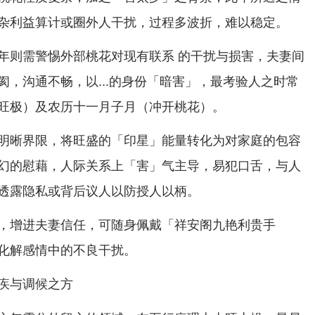
杂利益算计或圈外人干扰，过程多波折，难以稳定。
年则需警惕外部桃花对现有联系 的干扰与损害，夫妻间
阂，沟通不畅，以...的身份「暗害」，最考验人之时常
旺极）及农历十一月子月（冲开桃花）。
明晰界限，将旺盛的「印星」能量转化为对家庭的包容
幻的慰藉，人际关系上「害」气主导，易犯口舌，与人
透露隐私或背后议人以防授人以柄。
，增进夫妻信任，可随身佩戴「祥安阁九艳利贵手
化解感情中的不良干扰。
疾与调候之方