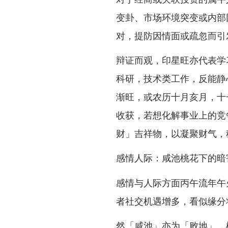
变卦、市场环境突变或内部
对，提防因情面或疏忽而引
辩证而观，印星旺亦代表学
科研，技术类工作，反能静
渐旺，或农历十月亥月，十
收获，若想化解事业上的竞
财」吉祥物，以凝聚财气，
感情人际：咸池桃花下的暗
感情与人际方面丙午流年午
者社交机遇增多，看似缘分
然「咸池」亦为「败地」，