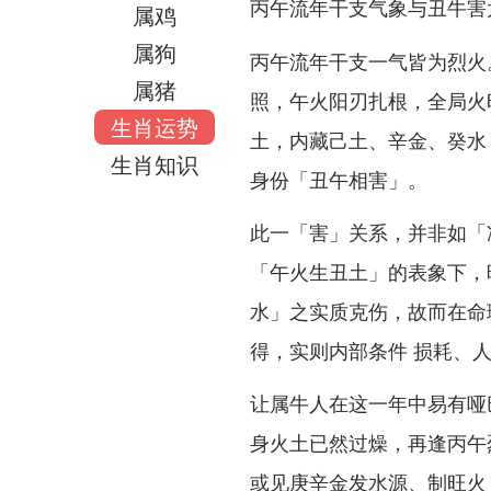
丙午流年干支气象与丑牛害
属鸡
属狗
丙午流年干支一气皆为烈火
属猪
照，午火阳刃扎根，全局火
生肖运势
土，内藏己土、辛金、癸水
生肖知识
身份「丑午相害」。
此一「害」关系，并非如「
「午火生丑土」的表象下，
水」之实质克伤，故而在命
得，实则内部条件 损耗、
让属牛人在这一年中易有哑
身火土已然过燥，再逢丙午
或见庚辛金发水源、制旺火