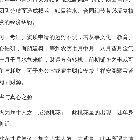
团队分歧而造成损耗，账目往来、合同细节务必反复核
发的经济纠纷。
习，考证、资质申请的运势不弱，若从事文化，教育、
心钻研，有所建树，等到农历七月申月，八月酉月金气
一月子月水气来临，财运方有转机，前期铺垫之事或可
争与耗财，可于办公室或家中财位安放「祥安阁聚宝皆
稳固财源。
害与真心之验
火为属牛人之「咸池桃花」。此桃花星的出现，让单身
将近。
桃花性质复杂，加之「害太岁」之背景，此年所遇之情