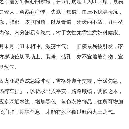
之年需分外留心的领域，在五行病理上火旺土燥，最易
力较大，容易有心悸，失眠、焦虑，血压不稳等状况，
你，肺部、皮肤问题，以及骨骼，牙齿的不适，丑中癸
为你、内分泌易有隐患，对于女性尤需注意妇科健康。
月未月（丑未相冲。激荡土气），旧疾最易被引发，家
方岁破位切忌动土、装修、钻孔，亦不宜堆放杂物，宜
良煞气。
因火旺易造成急躁冲动，需格外遵守交规，宁缓勿急，
畅行车挂」，以祈求出入平安，路路顺畅，调候之本，
应多亲近水边，增加黑色、蓝色衣物饰品，住所可增加
淡润肺，规律作息，才能有效平衡过旺的火土之气。