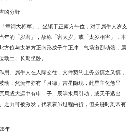
吉凶分野
岁为「章词大将军」。坐镇于正南方午位，对于属牛人岁支
当年的「岁君」，故称「害太岁」或「太岁相害」，本
此方位与太岁方正南形成子午正冲，气场激烈动荡，属
位动土、长期坐卧。
作用。属牛人在人际交往，文件契约上务必慎之又慎，
被动，然流年亦有「月德」吉星隐现，此星主化煞呈
原局或大运中有申，子、辰等水局引动，或天干透出
」之力可被激发，代表着虽过程曲折，但关键时刻常有