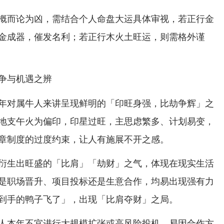
概而论为凶，需结合个人命盘大运具体审视，若正行金
金成器，催发名利；若正行木火土旺运，则需格外谨
争与机遇之辨
年对属牛人来讲呈现鲜明的「印旺身强，比劫争辉」之
地支午火为偏印，印星过旺，主思虑繁多、计划易变，
章制度的过度约束，让人有施展不开之感。
衍生出旺盛的「比肩」「劫财」之气，体现在现实生活
是职场晋升、项目投标还是生意合作，均易出现强有力
到手的鸭子飞了」，出现「比肩夺财」之局。
人本年不宜进行大规模扩张或高风险投机，易因合作方