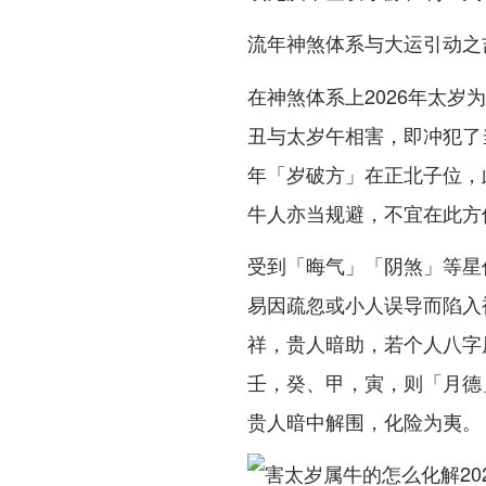
流年神煞体系与大运引动之
在神煞体系上2026年太
丑与太岁午相害，即冲犯了
年「岁破方」在正北子位，
牛人亦当规避，不宜在此方
受到「晦气」「阴煞」等星
易因疏忽或小人误导而陷入
祥，贵人暗助，若个人八字
壬，癸、甲，寅，则「月德
贵人暗中解围，化险为夷。