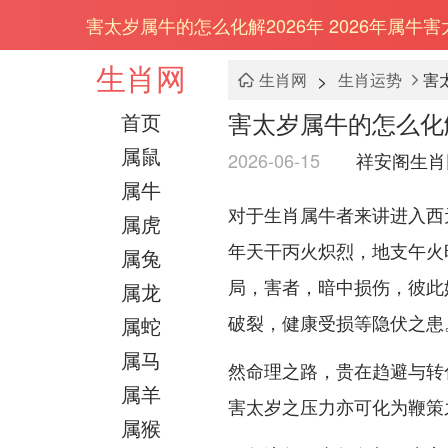
害太岁属牛的怎么化解2026年 2026年属牛
生肖网
>
生肖网
生肖运势
害
害太岁属牛的怎么化解
首页
属鼠
2026-06-15
祥安阁生肖
属牛
对于生肖属牛者来讲进入西
属虎
年天干丙火炽烈，地支午火
属兔
局，害者，暗中损伤，彼此
属龙
破裂，健康受损等隐伏之患
属蛇
属马
然命理之路，贵在趋避与转
属羊
害太岁之压力亦可化为鞭策
属猴