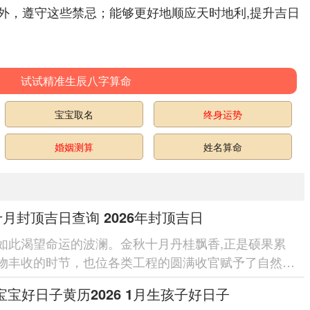
外，遵守这些禁忌；能够更好地顺应天时地利,提升吉日
试试精准生辰八字算命
宝宝取名
终身运势
婚姻测算
姓名算命
6十月封顶吉日查询 2026年封顶吉日
如此渴望命运的波澜。金秋十月丹桂飘香,正是硕果累
物丰收的时节，也位各类工程的圆满收官赋予了自然的
择在这样一个充斥收...
宝宝好日子黄历2026 1月生孩子好日子