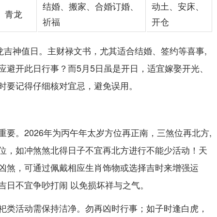
结婚、搬家、合婚订婚、
动土、安床、
青龙
祈福
开仓
青龙吉神值日。主财禄文书，尤其适合结婚、签约等喜事,
应避开此日行事？而5月5日虽是开日，适宜嫁娶开光、
时要记得仔细核对宜忌，避免误用。
要。2026年为丙午年太岁方位再正南，三煞位再北方,
位，如冲煞煞北得日子不宜再北方进行不能少活动！天
凶煞，可通过佩戴相应生肖饰物或选择吉时来增强运
吉日不宜争吵打闹 以免损坏祥与之气。
祀类活动需保持洁净。勿再凶时行事；如子时逢白虎，