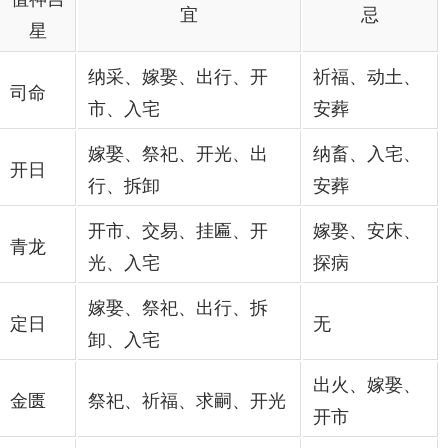
宜
忌
星
纳采、嫁娶、出行、开
祈福、动土、
司命
市、入宅
安葬
嫁娶、祭祀、开光、出
纳畜、入宅、
开日
行、拆卸
安葬
开市、交易、挂匾、开
嫁娶、安床、
青龙
光、入宅
探病
嫁娶、祭祀、出行、拆
定日
无
卸、入宅
出火、嫁娶、
金匮
祭祀、祈福、求嗣、开光
开市