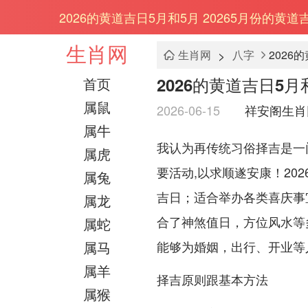
2026的黄道吉日5月和5月 20265月份的黄道
生肖网
>
生肖网
八字
2026
2026的黄道吉日5月
首页
属鼠
2026-06-15
祥安阁生肖
属牛
我认为再传统习俗择吉是一
属虎
要活动,以求顺遂安康！20
属兔
吉日；适合举办各类喜庆事
属龙
合了神煞值日，方位风水等
属蛇
属马
能够为婚姻，出行、开业等
属羊
择吉原则跟基本方法
属猴