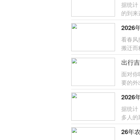
据统计
的到来
不仅关
202
看春风
搬迁而
传承，
出行吉
面对你
要的外
传统习
202
据统计
多人的
美好寄托
26年