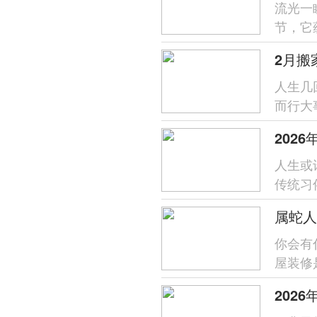
流光一
节，它
2026
2月搬
人生几
而行大
作为人
202
人生或
传统习
一种体现
属蛇人
你会有
屋装修
方，岁
202