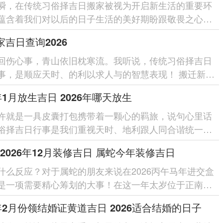
瞬，在传统习俗择吉日搬家被视为开启新生活的重要环
蕴含着我们对以后的日子生活的美好期盼跟敬畏之心。
年农历十二月是岁末时...
家吉日查询2026
回伤心事，青山依旧枕寒流。我听说，传统习俗择吉日
事，是顺应天时、的利以求人与的智慧表现！ 搬迁新居
生重要转折点。选一个良...
6年1月放生吉日 2026年哪天放生
许就是一具皮囊打包携带着一颗心的羁旅，说句心里话
俗择吉日行事是我们重视天时、地利跟人同合谐统一的
.选择适宜的日子...
2026年12月装修吉日 属蛇今年装修吉日
什么反应？对于属蛇的朋友来说在2026丙午马年进交盒
是一项需要精心筹划的大事！在这一年太岁位于正南
破在正北方，三煞位同样位于...
6年2月份领结婚证黄道吉日 2026适合结婚的日子