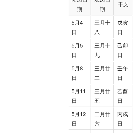
干支
期
期
5月4
三月十
戊寅
日
八
日
5月5
三月十
己卯
日
九
日
5月8
三月廿
壬午
日
二
日
5月11
三月廿
乙酉
日
五
日
5月12
三月廿
丙戌
日
六
日