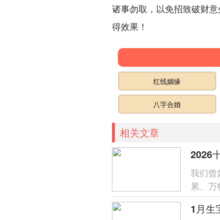
诸事勿取，以免招致破财意
得效果！
红线姻缘
八字合婚
相关文章
202
我们曾
累、万
美意.选
1月生