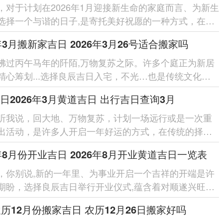
，对于计划在2026年1月迎接新生命的家庭而言、为新生
选择一个与谐的日子,是寄托美好祝愿的一种方式，在这
乎传统的延续，也体现...
6年3月搬新家吉日 2026年3月26号适合搬家吗
拂过丙午马年的阡陌,万物复苏之际。许多个庭正为新居
精心筹划...选择良辰吉日入宅，不光…也是传统文化的
更蕴含着对以后的日...
日2026年3月黄道吉日 出行吉日查询3月
听我说，回大地、万物复苏，计划一场远行或是一次重
出活动，是许多人开启一年好运的方式，在传统的择日
俗选择一个与自身气场相合...
6年8月份开业吉日 2026年8月开业黄道吉日一览表
，你别说,新的一年里、为事业开启一个吉祥的开端是许
期盼，选择良辰吉日举行开业仪式,蕴含着对顺遂兴旺的
，2026年为丙午马年...
农历12月份搬家吉日 农历12月26日搬家好吗