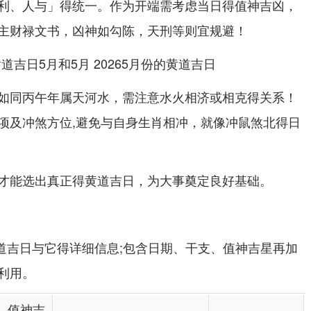
利、人与」得统一。作为开端需考虑当日得值神吉凶，
主财禄文书，凶神如勾陈，天刑等则宜规避！
如同丙午年属天河水，需注意水火相济或相克得关系！
项及冲煞方位,避免与自身生肖相冲，就像冲鼠煞北得日
才能选出真正得黄道吉日，为大事奠定良好基础。
黄道吉日与它得详细信息;包含日期、干支、值神吉星再加
利用。
值神吉