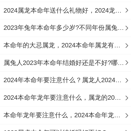
2024属龙本命年送什么礼物好，2024龙年适合的本命年旺运礼物
体上的状况不是极度良好，加上再今年自己
身体健康方面有众多凶星的困扰，会发生一
2023年兔年本命年多少岁?不同年份属兔人如何化解太岁？
些不好的事情，受疾病困扰的可能性会极度
大 - 所以再今年一定要多加小心与注意。
本命年的大忌属龙，2024本命年属龙有哪些忌讳
特别是对于一些身体有救急的人，再今年一
属兔人2023年本命年结婚好还是不好?哪些属相今年结婚不好？
定要去做一次全面的身体检查，只有这样才
2024年本命年要注意什么？属龙人2024年本命年注意事项
能够导致自己的身体健康免受灾难的侵扰。
对于身体素质较差的属牛人来说，再今年还
2024本命年龙年要注意什么，属龙的2024本命年注意4个方面增添好运
一定要看保养同休息~勤锻炼 - 学习一些养
本命年龙年要注意什么，2024本命年龙人注意3点
生之道。还一定要看保证营养全面摄入~以
免影响自己正常的运势。