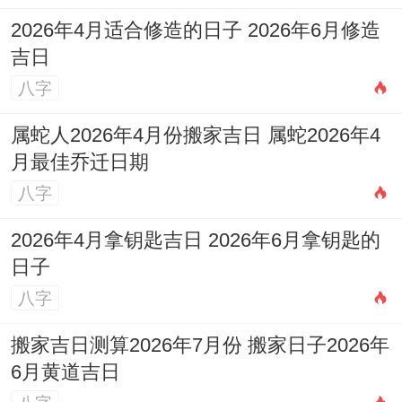
身佩戴一件本命佛饰品、减少运势破损，避
2026年4月适合修造的日子 2026年6月修造
吉日
开破财、败财之灾，使得流年能财路畅通,得
八字
贵人相助，远离小人，人财俱旺。
属蛇人2026年4月份搬家吉日 属蛇2026年4
月最佳乔迁日期
八字
2026年4月拿钥匙吉日 2026年6月拿钥匙的
日子
八字
搬家吉日测算2026年7月份 搬家日子2026年
6月黄道吉日