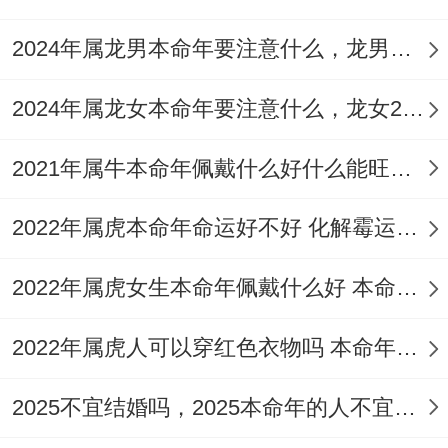
对于个人来说、流年最好能够随身佩戴一些
2024年属龙男本命年要注意什么，龙男命2024年本命年注意须知
化太岁的吉祥物~比如祥安阁化太岁锦囊、
化太岁符等等~要看自己佩戴的符与锦囊都
2024年属龙女本命年要注意什么，龙女2024年本命年注意4要点
不宜给他人使用佩戴~不宜沾染血污，洗澡
2021年属牛本命年佩戴什么好什么能旺运？
睡觉的时候最好取下,以免弄湿弄皱或者造成
破损。
2022年属虎本命年命运好不好 化解霉运的方法
佩戴转运珠红绳饰品
2022年属虎女生本命年佩戴什么好 本命年属虎女性适合佩戴什么吉祥物
97年属牛人再2021年要想开运转运~扭转倒
2022年属虎人可以穿红色衣物吗 本命年的注意事项
霉的运势，还可以选择佩戴转运珠饰品。
转运珠选用的材质有金、银、玉说不定蜜
2025不宜结婚吗，2025本命年的人不宜结婚怎么破解
蜡，外表多为大小均匀的的圆形或椭圆形珠