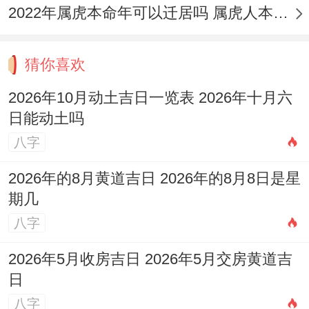
2022年属虎本命年可以迁居吗 属虎人本命年注意事项
子~属牛人可能选择自己喜欢的材质进行穿
戴。
猜你喜欢
要看的是，穿系转运珠最好用红丝或或红绳
2026年10月动土吉日一览表 2026年十月六
- 既然红色是传统的辟邪色，转运珠饰品能
日能动土吗
用做戒指、手链，也有机会用做项链，有吉
八字
利美好、开运转运、时来运转的好寓意。
2026年的8月黄道吉日 2026年的8月8日是星
佩戴三合、六合生肖饰品
期几
八字
97年属牛人再2021年身边缺少有力的帮助，
还是要多挖掘身边的支持力量、寻找贵人的
2026年5月收房吉日 2026年5月交房黄道吉
日
相助。
八字