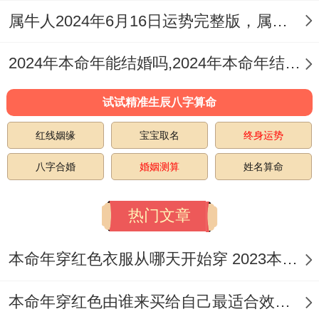
属牛人2024年6月16日运势完整版，属牛2024年6月16日今日运势如何
喜欢一个人默默的付出,所以再今年属牛的人
不会获得许多的关注...倘使对方不理解自己
2024年本命年能结婚吗,2024年本命年结婚有讲究
的话，更严重的还有大概会带来分手。
试试精准生辰八字算命
不过97年的属牛人对待自己的恋人还是比较
红线姻缘
宝宝取名
终身运势
舍得花心思的，懂得制造一些惊喜 - 致使同
伴侣的感情会异常亲密...再生活中多制造一
八字合婚
婚姻测算
姓名算命
些浪漫的回忆，没问题让二人感情运势发展
热门文章
更加顺利。
注意保养身体
本命年穿红色衣服从哪天开始穿 2023本命年每天穿红
97年的属牛人再今年身体健康运势归咎于本
本命年穿红色由谁来买给自己最适合效果最好
命年值太岁作用，再今年自己的身体健康总