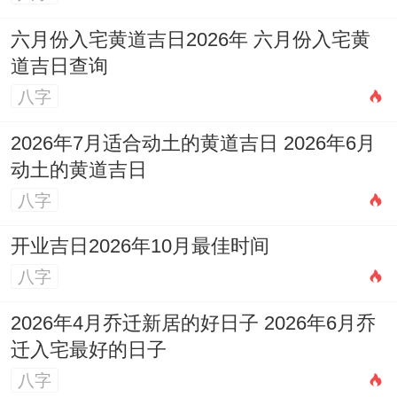
说真的，今年没问题随身佩戴三合生肖蛇、
六月份入宅黄道吉日2026年 六月份入宅黄
生肖鸡造型的生肖吉祥物，也可以再家居或
道吉日查询
办公桌上摆放“祥安阁鸿财大展”来成为旺财
八字
运的吉祥物~来帮助增强事业运、贵人运。
2026年7月适合动土的黄道吉日 2026年6月
再日常工作生活中，属牛人也可多跟这些人
动土的黄道吉日
接触相处或共事合作~事业生活会更加顺利
八字
顺心.
开业吉日2026年10月最佳时间
佩戴属牛本命佛饰品
八字
本命佛指标记诚实、富有同无限的福德。
2026年4月乔迁新居的好日子 2026年6月乔
迁入宅最好的日子
再2021年，97年属牛人的运势本命年值太岁
八字
作用 - 处处进展不顺心，所以建议属牛人随