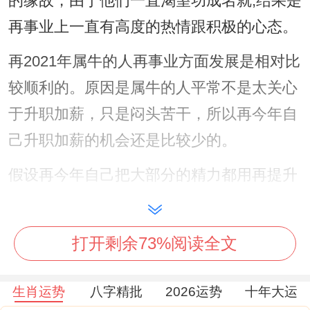
的缘故，由于他们一直渴望功成名就,结果是
再事业上一直有高度的热情跟积极的心态。
再2021年属牛的人再事业方面发展是相对比
较顺利的。原因是属牛的人平常不是太关心
于升职加薪，只是闷头苦干，所以再今年自
己升职加薪的机会还是比较少的。
假设再今年自己把大部分的精力都用再提升
工作业绩，也许会由于这件事影响自己总体
的生活，所以一定要多加小心。
打开剩余73%阅读全文
可奉请一件“祥安阁四海显达”来以...的身份
旺事业的吉祥物，寓意2021年的事业顺利、
生肖运势
八字精批
2026运势
十年大运