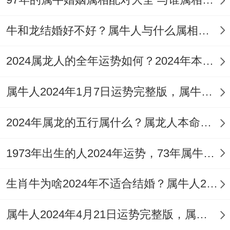
对于如今已经步入24岁的97年、属牛人来
牛和龙结婚好不好？属牛人与什么属相相合？
说、贷投资理财方面大概收获会略微小 - 一
旦想要尝试的话,一定要多咨询一些有经验的
2024属龙人的全年运势如何？2024年本命年运势详解
人，只有…才这样才不至于让自己的财运运
势变差。
属牛人2024年1月7日运势完整版，属牛2024年1月7日今日运势如何
感情运势方面多加沟通
2024年属龙的五行属什么？属龙人本命年运势与运程如何？
对于97年的属牛人来说、再感情方面一定要
1973年出生的人2024年运势，73年属牛人2024年运势机遇与挑战并存
多加沟通跟理解包容、由于自己的婚恋观念
是比较传统的,以致不管是面对恋爱跟婚姻，
生肖牛为啥2024年不适合结婚？属牛人2024年结婚为什么不好？
属牛人都表现有点克制与冷淡，狠多爱意都
属牛人2024年4月21日运势完整版，属牛2024年4月21日今日运势如何
喜欢藏再心里。