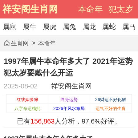
祥安阁生肖网
本命年
犯太岁
属鼠
属牛
属虎
属兔
属龙
属蛇
属马
>
生肖网
本命年
1997年属牛本命年多大了 2021年运势
犯太岁要戴什么开运
2025-08-02
祥安阁生肖网
红线姻缘簿
终身运势
26财运不好化解
八字命运精批
2026年风水布局
运气不好的生肖
已有
156,863
人分析，
97.6%
好评。