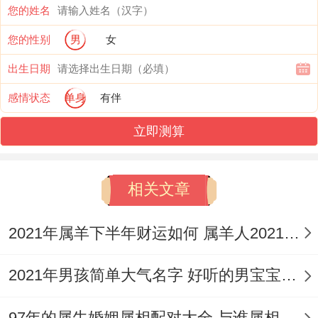
步步高升、鱼跃龙门。
您的姓名
财运整个还算稳定
您的性别
男
女
出生日期
再2021年97年的属牛人财运运势总体上还是
感情状态
单身
有伴
比较稳定的 - 九七年的属牛人是还算喜欢投
资的人,对金钱极其渴望，所以无论什么投资
立即测算
的项目都想要自己试一试，再今年狠有可能
会吃亏。
相关文章
基本而言要是...的话想着有了资金，想要依
2021年属羊下半年财运如何 属羊人2021年如何增强财运
靠自己偏财运大赚一笔的话，一定要多加小
心合注意、不能过多的购买股票、还要将钱
2021年男孩简单大气名字 好听的男宝宝名字大全
存入银行 - 以备不时之需。
97年的属牛婚姻属相配对大全 与谁属相相合？