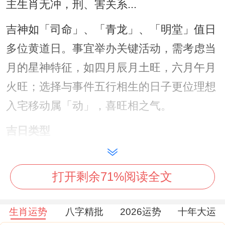
主生肖无冲，刑、害关系...
吉神如「司命」、「青龙」、「明堂」值日
多位黄道日。事宜举办关键活动，需考虑当
月的星神特征，如四月辰月土旺，六月午月
火旺；选择与事件五行相生的日子更位理想
入宅移动属「动」，喜旺相之气。
吉日类型
天文吉日
：4月20日谷雨节气，寓意雨水生
百谷 滋养新家！6月并无不相同节气吉日，
打开剩余71%阅读全文
但需注意夏至前后气场转换。
生肖运势
八字精批
2026运势
十年大运
命理吉日
: