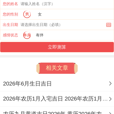
您的姓名
建除十二神
:优先选择「开日」（如4月22
您的性别
男
女
日）、「成日」（标记成功）、「满日」
出生日期
（标记圆满）等。
感情状态
单身
有伴
三合吉星日
：同生肖马（午）三合的日子是
立即测算
寅日、戌日！
天德/月德贵人日
：天德合、月德等贵人日能
相关文章
化解凶煞 增添福气.
2026年6月生日吉日
天赦日
：赦免过失之日，百事皆宜；是很好
的选择，但需查看具体年份日期...
2026年农历1月入宅吉日 2026年农历1月入宅最好的日子
生肖吉日
:对于属马者；与午六盒的日子是未
农历九月黄道吉日2026年 黄历2026年农历九月黄道吉日查询