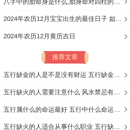
八字中的胎命身是什么,胎身命对四柱的影响
2026年6月推荐吉日
:
2024年农历12月宝宝出生的最佳日子 如何挑选适合的吉日
优先推荐日（吉日组合较多）
:6月11日（农
历四月廿六、丙辰日），值神天牢（黄
2024年农历12月黄历吉日
道），宜
结婚
、
订婚
、
开业
、
装修
、
乔迁
、
推荐文章
开张、
进宅
、办百日宴、
搬家
、迁居，宴
会、出行，交易、
嫁娶
、
纳采
、
安床
、开
五行缺金的人是不是没有财运 五行缺金的人命运好不好
市，纳畜、
买车
、投资等。
五行缺火的人需要注意什么 风水禁忌有哪些
次选吉日
:6月15日（农历五月初一。庚申
日）;值神待查,宜
开业
、
装修
、
乔迁
、提
五行属什么的命运最好 五行中什么命运势旺盛
车，开工、签合同，安灶、开张，签约、交
五行缺火的人适合从事什么职业 五行缺火的人适合从事的职业有哪些
房、
进宅
、领证、
搬家
、迁居，纳财、动