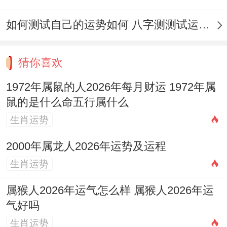
工，开市、安门，入学、移徙，考试、耕
如何测试自己的运势如何 八字测测试运运程
种、
入宅
、
搬公司
等。
重点避忌日
：6月16日（农历五月初二，辛
猜你喜欢
酉日），虽值神明堂（黄道），但位「小红
1972年属鼠的人2026年每月财运 1972年属
沙」日，
大事勿用，诸事不宜
。
鼠的是什么命五行属什么
生肖运势
2000年属龙人2026年运势及运程
生肖运势
6月26日（农历五月十二；辛未日），值神
勾陈（黑道）;
忌结婚、理发、开业、装修、
属猴人2026年运气怎么样 属猴人2026年运
气好吗
开张
等事。
生肖运势