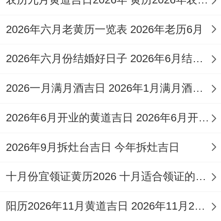
日（羊）。三合的日子是寅日（虎）与戌日
（狗）！选择这些日子拿钥匙,寓意得贵人
2026年六月老黄历一览表 2026年老历6月
助，家宅与睦。
2026年六月份结婚好日子 2026年6月结婚好吗
避忌因素
2026一月满月酒吉日 2026年1月满月酒吉日
常规凶日
:必须避开「月破日」（如2026年4
月30日丙午年壬辰月甲戌日，冲龙煞北）、
2026年6月开业的黄道吉日 2026年6月开业黄道吉日查询
「岁破日」、「四离四绝日」还有跟家主生
2026年9月拆灶台吉日 今年拆灶吉日
肖相冲，相刑、相害之日。
十月份宜领证黄历2026 十月适合领证的好日子2026年
特殊禁忌
:拿钥匙入宅，需注意当日是否犯
「土瘟」、「土忌」等凶煞（如4月13日丁
阳历2026年11月黄道吉日 2026年11月26日阳历黄道吉日
巳日忌搬家、入宅）,以免动土犯煞，波及家