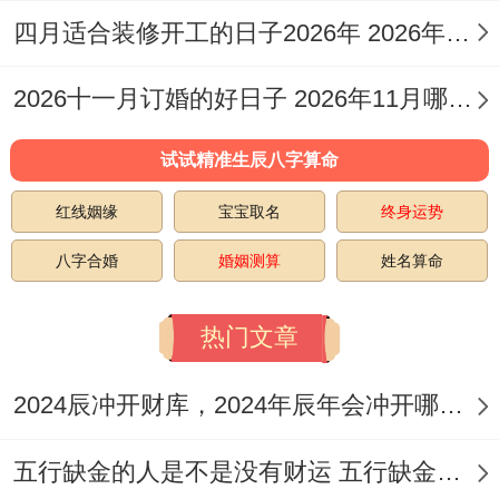
宅安宁！
四月适合装修开工的日子2026年 2026年四月份适合装修开工的黄道吉日
还需注意「彭祖百忌」的提示，如「戊不受
2026十一月订婚的好日子 2026年11月哪天订婚好
田田主不祥」、「辰不哭泣必主重丧」等。
试试精准生辰八字算命
具体宜忌
红线姻缘
宝宝取名
终身运势
2026年4月推荐吉日
：
八字合婚
婚姻测算
姓名算命
优先推荐日（吉日组合较多）
:4月22日（农
历三月初六。丙寅日）,值神司命（黄道），
热门文章
建除位开日。
2024辰冲开财库，2024年辰年会冲开哪些人的财库
宜结婚、订婚、开业、装修、
乔迁
、提车、
五行缺金的人是不是没有财运 五行缺金的人命运好不好
进宅
、
搬家
、出行、交易等,日干支丙寅，与