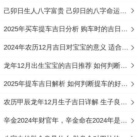
生肖马（午）位三合关系，大吉。
己卯日生人八字富贵 己卯日的八字命运如何
次选吉日
：4月24日（农历三月初八，戊辰
2025年买车提车吉日分析 购车时的吉日与禁忌
日），值神青龙（黄道），宜
装修
、
乔迁
、
进宅
、
搬家
、纳畜、安门、剃胎发、盖房、
2024年农历12月吉日对宝宝的意义 适合龙年宝宝出生的日子有哪些
封顶、上梁、
入宅
、
搬公司
等。
龙年12月出生宝宝的吉日推荐 如何判断吉日是否适合宝宝
重点避忌日
:4月13日（农历二月廿六，丁巳
日），值神明堂但位黑道日，
忌结婚，开
2025年提车吉日解析 如何判断提车的好日子
业、乔迁，开张、进宅，搬家、迁居，出
农历甲辰龙年12月生子吉日详解 生子良辰的影响因素
行、交易，开市、入宅
等事。
辛金2024年财官年，辛金命在2024年是财官年还是财印年
4月30日（农历三月十四，甲戌日），月破
日,大事勿用，
诸事不宜
！