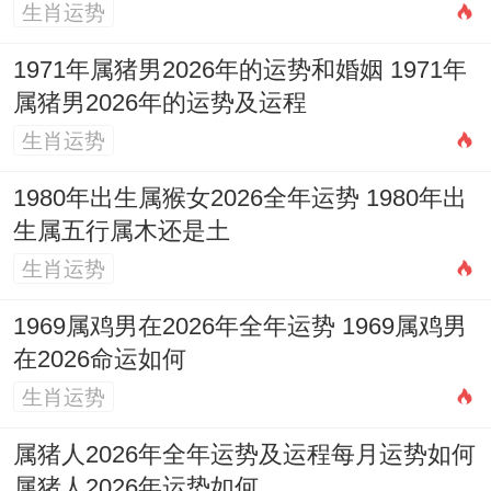
生肖运势
相冲:蛇日冲（癸亥）猪 今日胎神:占门床;外
1971年属猪男2026年的运势和婚姻 1971年
正南
属猪男2026年的运势及运程
喜神：东北 福神:正北 财神：正北 阳贵神：
生肖运势
正北 阴贵神:西南
1980年出生属猴女2026全年运势 1980年出
今日所宜:安机械,纳采。订盟;祭祀，祈福、
生属五行属木还是土
求嗣，开光；普渡，出行，出火...拆卸，修
生肖运势
造，动土，进人口，开市，交易，立券，移
1969属鸡男在2026年全年运势 1969属鸡男
徙，安床，栽种，上梁，纳畜；破土,移柩、
在2026命运如何
安葬。
生肖运势
今日所忌：入宅；嫁娶 掘井，牧养
属猪人2026年全年运势及运程每月运势如何
属猪人2026年运势如何