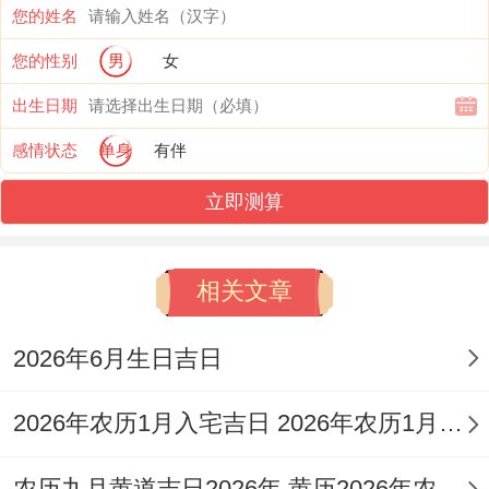
您的姓名
喜神：西北 福神:西南 财神:正东 阳贵神:东
您的性别
男
女
北 阴贵神：西南
出生日期
今日所宜:纳财;开市；交易，立券，出行，
感情状态
单身
有伴
祭祀,祈福，求嗣、开光，解除、扫舍 起
立即测算
基，竖柱,安床、移徙，开仓，出货财,补垣,
塞穴，栽种；纳畜，牧养。
相关文章
今日所忌:斋醮，入宅，安门、安葬;破土，
行丧
2026年6月生日吉日
此日虽为黑道日,但所宜事项极其广泛 尤其
2026年农历1月入宅吉日 2026年农历1月入宅最好的日子
利于开业、交易、出行还有动土修造之初基
农历九月黄道吉日2026年 黄历2026年农历九月黄道吉日查询