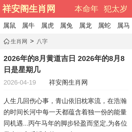
祥安阁生肖网
本命年
犯太岁
属鼠
属牛
属虎
属兔
属龙
属蛇
属马
>
生肖网
八字
2026年的8月黄道吉日 2026年的8月8
日是星期几
2026-04-19
祥安阁生肖网
人生几回伤心事，青山依旧枕寒流，在浩瀚
的时间长河中每一天都蕴含着独一份的能量
同机遇...丙午马年的脚步轻盈而坚定,为各位