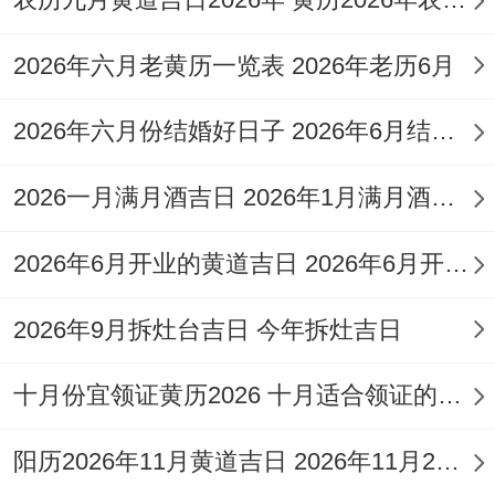
工作;需注意避开忌事即可？
2026年8月5日星期三
2026年六月老黄历一览表 2026年老历6月
农历：二零二六年六月廿三 属马
2026年六月份结婚好日子 2026年6月结婚好吗
岁次:丙午年乙未月壬子日岁煞南
2026一月满月酒吉日 2026年1月满月酒吉日
甲子五行:木 十二神:建执位 值神:明堂（黄
2026年6月开业的黄道吉日 2026年6月开业黄道吉日查询
道吉日）
彭祖百忌：壬不泱水 子不问卜
2026年9月拆灶台吉日 今年拆灶吉日
相冲:鼠日冲（丙午）马 今日胎神：仓库
十月份宜领证黄历2026 十月适合领证的好日子2026年
碓，外东北
阳历2026年11月黄道吉日 2026年11月26日阳历黄道吉日
喜神:正南 福神：西北 财神:正南 阳贵神:正