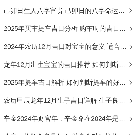
农历：二零二六年六月廿八 属马
己卯日生人八字富贵 己卯日的八字命运如何
岁次:丙午年丙申月丁巳日岁煞东
2025年买车提车吉日分析 购车时的吉日与禁忌
甲子五行:土 十二神：定执位 值神：金匮
（黄道吉日）
2024年农历12月吉日对宝宝的意义 适合龙年宝宝出生的日子有哪些
彭祖百忌：丁不剃头 巳不远行
龙年12月出生宝宝的吉日推荐 如何判断吉日是否适合宝宝
相冲:蛇日冲（辛亥）猪 今日胎神:仓库床，
2025年提车吉日解析 如何判断提车的好日子
外正东
农历甲辰龙年12月生子吉日详解 生子良辰的影响因素
喜神:正南 福神：正东 财神：西南 阳贵神:
西北 阴贵神:正西
辛金2024年财官年，辛金命在2024年是财官年还是财印年
今日所宜：嫁娶；出火，拆卸、祭祀，祈福;