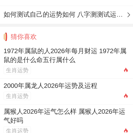
彭祖百忌：癸不词讼 亥不嫁娶
如何测试自己的运势如何 八字测测试运运程
相冲:猪日冲（丁巳）蛇 今日胎神：占房床,
外东南
猜你喜欢
喜神:东南 福神:东北 财神:正南 阳贵神:东南
1972年属鼠的人2026年每月财运 1972年属
鼠的是什么命五行属什么
阴贵神：正东
生肖运势
今日所宜：纳采，订盟，开光、出行、解
2000年属龙人2026年运势及运程
除，安香,出火 拆卸，入宅，移徙 修造,上
生肖运势
梁，安床，栽种，纳畜，会亲友，安机械，
经络。
属猴人2026年运气怎么样 属猴人2026年运
气好吗
今日所忌：伐木,谢土、行丧；祭祀，作灶,
生肖运势