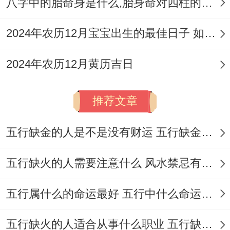
八字中的胎命身是什么,胎身命对四柱的影响
开光；伐木；动土；开市、交易，立券，入
宅；移徙，安床，纳畜，入殓，安葬。
2024年农历12月宝宝出生的最佳日子 如何挑选适合的吉日
今日所忌：栽种，作灶，针灸,出行
2024年农历12月黄历吉日
金匮吉日，宜嫁娶、开市、交易、入宅、动
土,百事兴旺，唯忌出行与针灸，需谨记！
推荐文章
2026年8月16日星期日
五行缺金的人是不是没有财运 五行缺金的人命运好不好
农历：二零二六年七月初四 属马
五行缺火的人需要注意什么 风水禁忌有哪些
岁次:丙午年丙申月癸亥日岁煞西
五行属什么的命运最好 五行中什么命运势旺盛
甲子五行:水 十二神:开执位 值神:司命（黄
道吉日）
五行缺火的人适合从事什么职业 五行缺火的人适合从事的职业有哪些