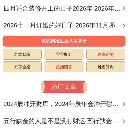
东 阴贵神：东南
四月适合装修开工的日子2026年 2026年四月份适合装修开工的黄道吉日
今日所宜:订盟，纳采，祭祀,祈福,开光 安香
2026十一月订婚的好日子 2026年11月哪天订婚好
出火,立券，安机械，移徙，入宅，竖柱，上
试试精准生辰八字算命
梁，会亲友，安床，拆卸;挂匾;牧养,教牛
马。
红线姻缘
宝宝取名
终身运势
今日所忌:嫁娶、安葬,行丧，破土 修坟
八字合婚
婚姻测算
姓名算命
明堂黄道吉日；利于签约、祈福、安香火还
热门文章
有机械安装、入宅等事，是日能量充沛；行
事顺遂！
2024辰冲开财库，2024年辰年会冲开哪些人的财库
2026年8月10日星期一
五行缺金的人是不是没有财运 五行缺金的人命运好不好