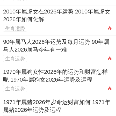
动土,破土 安葬，祈福
2010年属虎女在2026年运势 2010年属虎女
司命黄道，宜纳采订盟、开光、出行、入
2026年如何化解
宅、修造 能量集中于建设合人际合谐,忌祭
生肖运势
祀动土？
90年属马人2026年运势及每月运势 90年属
2026年8月22日星期六
马人2026属马今年有一难
生肖运势
农历:二零二六年七月初十 属马
1970年属狗女性2026年的运势和财富怎样
岁次：丙午年丙申月己巳日岁煞东
呢 1970年属狗女2026年运势及运程
甲子五行：木 十二神：建执位 值神:金匮
生肖运势
（黄道吉日）
1971年属猪2026年岁命运财富如何 1971年
属猪2026年运势及运程
彭祖百忌:己不破券 巳不远行