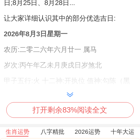
日;8月25日、8月28日...
让大家详细认识其中的部分优选吉日:
2026年8月3日星期一
农历:二零二六年六月廿一 属马
岁次:丙午年乙未月庚戌日岁煞北
甲子五行:火 十二神:开执位 值神:勾陈（黑
道凶日）
彭祖百忌：庚不经络 戌不吃犬
打开剩余83%阅读全文
相冲:狗日冲（甲辰）龙 今日胎神:碓磨栖；
生肖运势
八字精批
2026运势
十年大运
外东北