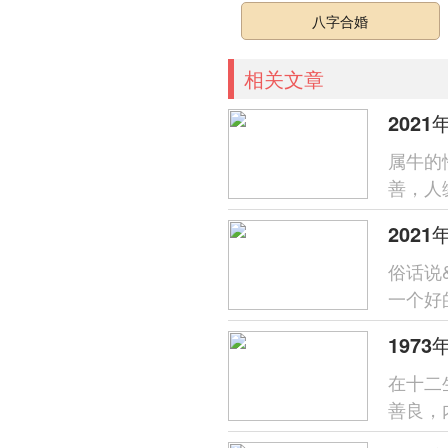
八字合婚
相关文章
202
属牛的
善，人
名是属
202
俗话说&
一个好
很多的
197
在十二
善良，
情，自