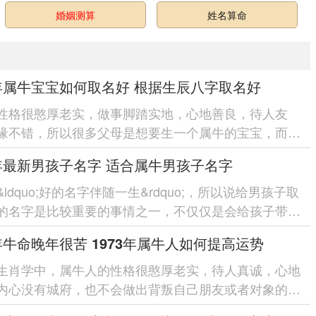
婚姻测算
姓名算命
1年属牛宝宝如何取名好 根据生辰八字取名好
性格很憨厚老实，做事脚踏实地，心地善良，待人友
缘不错，所以很多父母是想要生一个属牛的宝宝，而取
于比较重要的一部分，可以给自己的...
1年最新男孩子名字 适合属牛男孩子名字
ldquo;好的名字伴随一生&rdquo;，所以说给男孩子取
的名字是比较重要的事情之一，不仅仅是会给孩子带来
便利性，也是可以给男孩...
3年牛命晚年很苦 1973年属牛人如何提高运势
生肖学中，属牛人的性格很憨厚老实，待人真诚，心地
内心没有城府，也不会做出背叛自己朋友或者对象的事
然人缘不错。但是不同的年份出...