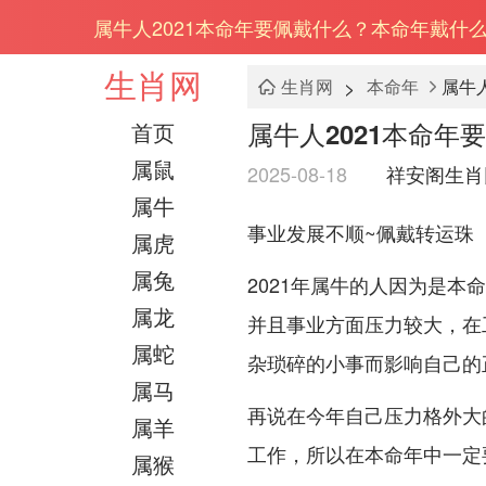
属牛人2021本命年要佩戴什么？本命年戴什
生肖网
>
生肖网
本命年
属牛
属牛人2021本命
首页
属鼠
2025-08-18
祥安阁生肖
属牛
事业发展不顺~佩戴转运珠
属虎
属兔
2021年属牛的人因为是
属龙
并且事业方面压力较大，在
属蛇
杂琐碎的小事而影响自己的
属马
再说在今年自己压力格外大的
属羊
工作，所以在本命年中一定
属猴