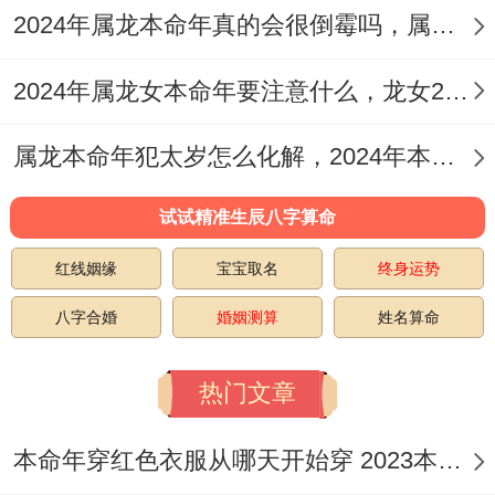
2024年属龙本命年真的会很倒霉吗，属龙的如何顺利度过2024本命年
面对本命年结婚可能带来的种种压力与挑战,
咱们更需要保持一颗平合而乐观的心态！
2024年属龙女本命年要注意什么，龙女2024年本命年注意4要点
婚姻生活并非一直一帆风顺,但只要能够相互
属龙本命年犯太岁怎么化解，2024年本命年属龙的化解秘诀
扶持、共同面对、就一定能够克服一切费
劲！要学会调整自己的心态,以积极的态度去
试试精准生辰八字算命
迎接婚姻生活中的每一个挑战合机遇。
红线姻缘
宝宝取名
终身运势
说真的，再我们也要学会珍惜眼前人 - 感恩
八字合婚
婚姻测算
姓名算命
彼此的陪伴跟付出，让爱情再岁月的长河中
历久弥新、愈加深厚。
热门文章
2024年本命年想要结婚并追求婚姻幸福的人
本命年穿红色衣服从哪天开始穿 2023本命年每天穿红
们，有需要从全方位入手进行精心筹备与实