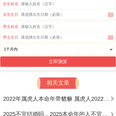
女生姓名
拜太岁的道场祈福上香，以表达对自然规律
女生生日
及宇宙力量的尊重合敬畏。
男生姓名
愿太岁神能够见证并保佑我们的婚姻之路平
男生生日
坦顺遂,充满幸福同甜蜜！
错过了拜太岁的时间或附近没有参拜条件的
立即测算
属龙人，也行按民俗奉请一个‘
祥安阁联吉锦
袋
’~再家中床头柜或者车上、办公桌抽屉里
相关文章
摆放此锦囊 - 以化解流年太岁的煞气，庇佑
全年平稳顺遂，福运安康!
2022年属虎人本命年带貔貅 属虎人2022年佩戴什么好
三、借助吉星跟吉祥物
2025不宜结婚吗，2025本命年的人不宜结婚怎么破解