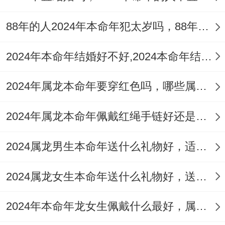
属龙人今年再本命年里结婚~还行巧妙地借
88年的人2024年本命年犯太岁吗，88年龙2024怎样做提升婚姻运
助吉星跟吉祥物的力量、为婚礼增添一份喜
庆与吉祥！
2024年本命年结婚好不好,2024本命年结婚记住5点轻松应对
再婚礼现场布置上，能巧妙地融入一些与本
2024年属龙本命年要穿红色吗，哪些属龙的2024本命年不能穿红色
命年相关的元素或吉祥物 - 如红色装饰、同
自己生肖相合的摆件或随身佩戴辅助感情
2024年属龙本命年佩戴红绳手链好还是朱砂好，佩戴哪个最好运
的‘祥安阁九艳利贵手链’，以增添喜庆氛围 -
2024属龙男生本命年送什么礼物好，适合送属龙男生本命年的礼物
为感情婚姻保驾护航，减少不利桃花滋扰 -
再同时也寓意着婚姻生活的红红火火、幸福
2024属龙女生本命年送什么礼物好，送属龙女生本命年礼物推荐
美满。
2024年本命年龙女生佩戴什么最好，属龙女2024龙年戴什么物件最好运
四、调整心态