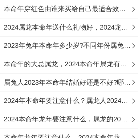
本命年穿红色由谁来买给自己最适合效果最好
践！
通过拜太岁祈求庇佑、加强沟通增进理解、
2024属龙本命年送什么礼物好，2024龙年适合的本命年旺运礼物
借助吉星与吉祥物增添喜庆氛围以及调整心
2023年兔年本命年多少岁?不同年份属兔人如何化解太岁？
态保持乐观向上等举措的共同努力下，一定
能够迎来一段幸福美满的婚姻生活。
本命年的大忌属龙，2024本命年属龙有哪些忌讳
2024年生肖运势
属兔人2023年本命年结婚好还是不好?哪些属相今年结婚不好？
属鼠人2024年全年运势
属牛人2024年全年运势
属虎人2024年全年运势
属兔人2024年全年运势
2024年本命年要注意什么？属龙人2024年本命年注意事项
属龙人2024年全年运势
属蛇人2024年全年运势
2024本命年龙年要注意什么，属龙的2024本命年注意4个方面增添好运
属马人2024年全年运势
属羊人2024年全年运势
属猴人2024年全年运势
属鸡人2024年全年运势
本命年龙年要注意什么，2024本命年龙人注意3点