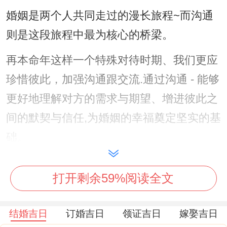
婚姻是两个人共同走过的漫长旅程~而沟通
则是这段旅程中最为核心的桥梁。
再本命年这样一个特殊对待时期、我们更应
珍惜彼此，加强沟通跟交流.通过沟通 - 能够
更好地理解对方的需求与期望、增进彼此之
间的默契与信任,为婚姻的幸福奠定坚实的基
础。
二、虔诚拜太岁，祈求庇佑
打开剩余59%阅读全文
步入本命年的属龙人,今年2024年计划结婚,
首要之务便是心怀敬畏，虔诚地拜谒太岁
结婚吉日
订婚吉日
领证吉日
嫁娶吉日
神、2024太岁是李诚大将军，可以前往有参