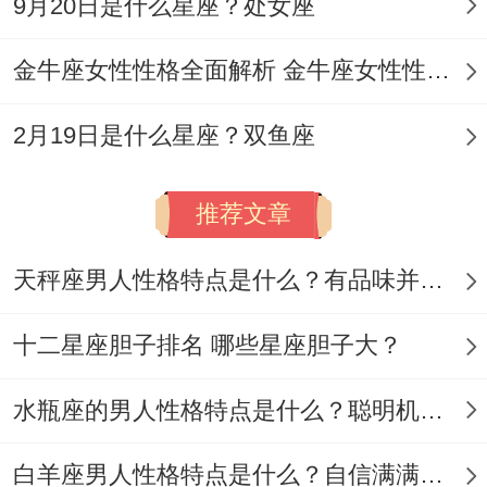
9月20日是什么星座？处女座
动作会带来意想不到的好运连锁反应！
金牛座女性性格全面解析 金牛座女性性格与脾气全揭秘
便利店遇到的收银员或许变成未来合作对象
的表妹，电梯里帮忙按楼层键的陌生人三个
2月19日是什么星座？双鱼座
月后会出现在决定性里。记的把办公桌上的
绿萝转向东南方，叶片数量的变化下周会提
推荐文章
示某个转折点的到来～
天秤座男人性格特点是什么？有品味并注重美感
当夜幕降临时试试看站在窗前深呼吸三次。
十二星座胆子排名 哪些星座胆子大？
2025年10月3日对处女座来说就像精密钟表
里的发条,所有的...都细微动作都在为未来的
水瓶座的男人性格特点是什么？聪明机智理性冷静
机械运转积蓄能量...
白羊座男人性格特点是什么？自信满满但缺乏耐心