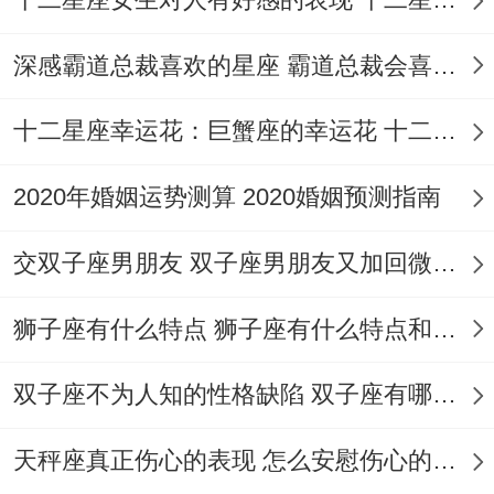
式换成温蜂蜜水会更明智，下午茶时间如果
闻到复印机旁传来的奇怪味道~最好当即开
深感霸道总裁喜欢的星座 霸道总裁会喜欢你吗
窗通风。
十二星座幸运花：巨蟹座的幸运花 十二星座幸运花精灵王
想起来真是，今晚的运动计划建议调整为瑜
2020年婚姻运势测算 2020婚姻预测指南
伽而非跑步，某个看似轻微的肌肉拉伤或许
会影响下周的举足轻重行程。记的检查药箱
交双子座男朋友 双子座男朋友又加回微信什么意思
里的肠胃药是不是过期~这个动作会在凌晨
发挥关键作用～
狮子座有什么特点 狮子座有什么特点和特征
蛰伏已久的创作欲将在通勤路上爆发！
双子座不为人知的性格缺陷 双子座有哪些缺点
地铁玻璃窗上的雨滴痕迹可能激发排版灵
天秤座真正伤心的表现 怎么安慰伤心的天秤座
感，午餐时无意听到的对话会化作故事梗