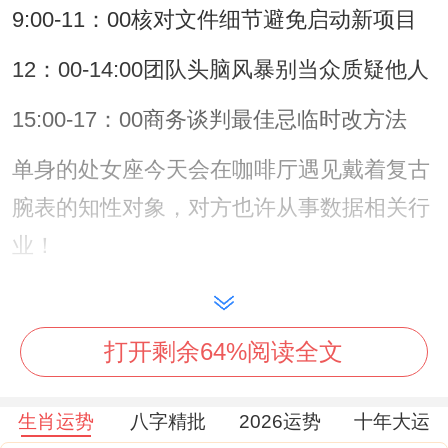
9:00-11：00核对文件细节避免启动新项目
12：00-14:00团队头脑风暴别当众质疑他人
15:00-17：00商务谈判最佳忌临时改方法
单身的处女座今天会在咖啡厅遇见戴着复古
腕表的知性对象，对方也许从事数据相关行
业！
正在含糊期的你们要看，傍晚6点月亮进入
双鱼座时某个看似浪漫的邀约其实暗藏误会
打开剩余64%阅读全文
风险。有伴侣的记的晚上别揪着鸡毛蒜皮的
问题不放，厨房水槽没擦干这种小事、比起
生肖运势
八字精批
2026运势
十年大运