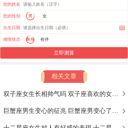
对方藏在抽屉里的惊喜旅行计划根本不值的
您的姓名
计较～
您的性别
男
女
今天的偏财运像薛定谔的猫！
出生日期
上午收到的理财推荐邮件看似诱人实则需要
感情状态
单身
有伴
检查年化收益率的小字说明.下午2点半左右
立即测算
或许会收到银行误操作退款、但这笔钱三天
后要原路返回。
相关文章
要是...的话有投资计划~不妨关注医疗科技
双子座女生长相帅气吗 双子座喜欢的女生长相特征
板块~特别是那些研发新型检测仪器的公司,
你们的专业直觉会帮大忙！
巨蟹座男生变心的征兆 巨蟹座男变心了的表现
肠胃为你今天比平时敏感30%！早餐的冰美
十二星座女生对人有好感的表现 十二星座女生面相