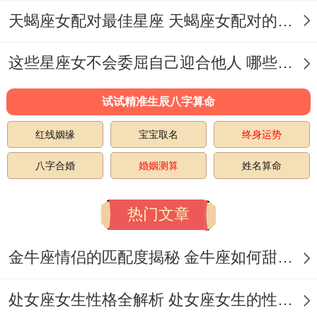
概！记的随身携带便签本 - 今天捕捉的碎片
天蝎座女配对最佳星座 天蝎座女配对的星座
化创意三个月后会拼接成惊艳的方法。
这些星座女不会委屈自己迎合他人 哪些星座女不会体谅人呢
晚上洗澡时哼出的旋律千万别让它随水流
试试精准生辰八字算命
走，用语音备忘录留住这串音符,它们可能价
值五位数！
红线姻缘
宝宝取名
终身运势
同事群里上午10点的玩笑话藏着重要线索！
八字合婚
婚姻测算
姓名算命
那个用猫猫表情包回复「哈哈哈」的人其实
热门文章
在暗示项目资源分配问题。家族群里长辈转
金牛座情侣的匹配度揭秘 金牛座如何甜蜜恋爱
发的养生要格外留意第三条，虽然标题夸张
但有科学依据.
处女座女生性格全解析 处女座女生的性格是什么样的