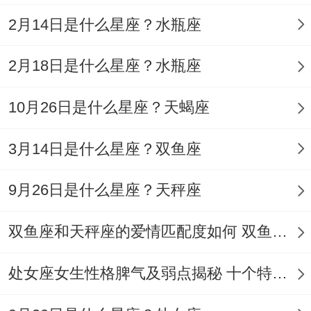
晚上同学聚会的邀约建议婉拒、某个试图推
2月14日是什么星座？水瓶座
销保险的老同学会打乱你的财务计划～
正在备考的处女座注意了！
2月18日是什么星座？水瓶座
说实话,今天下午打开的模拟试卷第23题会
10月26日是什么星座？天蝎座
暴露知识盲区、这个考点在正式考试中出现
3月14日是什么星座？双鱼座
的概率高达78%。线上课程的***进度条在
1.25倍速播放时会意外听清老师随口带过的
9月26日是什么星座？天秤座
关键公式。
双鱼座和天秤座的爱情匹配度如何 双鱼天秤缘分会怎样
图书馆靠窗第四个座位能提升40%的记忆效
率,记的用薄荷味便签做标记～
处女座女生性格脾气及弱点揭秘 十个特点惊人！
早晨出门前多花30秒调整领口的角度、这个