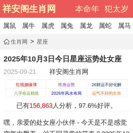
祥安阁生肖网
本命年
犯太岁
属鼠
属牛
属虎
属兔
属龙
属蛇
属马
>
生肖网
星座
2025年10月3日今日星座运势处女座
2025-09-21
祥安阁生肖网
红线姻缘簿
终身运势
26财运不好化解
八字命运精批
2026年风水布局
运气不好的生肖
已有
156,863
人分析，
97.6%
好评。
嘿，亲爱的处女座小伙伴 - 今天是不是感觉