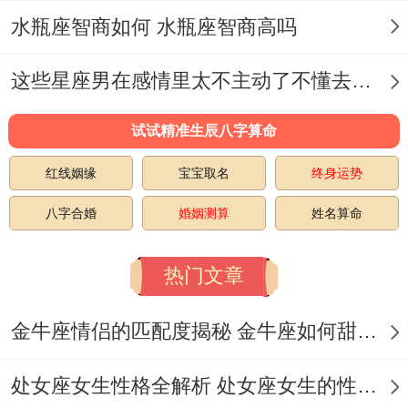
水瓶座智商如何 水瓶座智商高吗
而是带着她最喜欢的郁金香和热可可出眼下
她公司楼下~车里播放着她收藏的歌单。
这些星座男在感情里太不主动了不懂去爱 这些星座男在感情中排第几
哪天他们沿着江边开了两个小时直到她主动
试试精准生辰八字算命
说起被客户刁难的委屈—有时候~给情绪一
红线姻缘
宝宝取名
终身运势
个流淌的出口 比追问真相更决定性！
八字合婚
婚姻测算
姓名算命
实际行动往往比语言更有力量。
热门文章
差不多地、有个细节很打动我:某个天秤座女
生分手半年后 -偶然发现前任还保留着他们
金牛座情侣的匹配度揭秘 金牛座如何甜蜜恋爱
共同种的薄荷 瞬间泣不成声...
处女座女生性格全解析 处女座女生的性格是什么样的