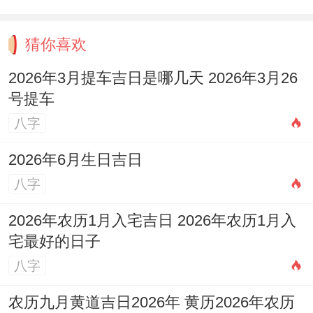
故事:发现天秤座女友开始失眠后 他每晚十
点准时拨通语音电话！
猜你喜欢
啥也不说只是各自做自己的事。键盘声、翻
2026年3月提车吉日是哪几天 2026年3月26
书声、偶尔的轻笑声；渐渐织成一张温柔的
号提车
网。托住了哪部分意思是将坠落的夜晚.
八字
三个月后的某天女孩意外地在电话里哼起歌
2026年6月生日吉日
来~谁瞬间他明白 部分伤口正在看不见的地
八字
方悄悄愈合。
2026年农历1月入宅吉日 2026年农历1月入
宅最好的日子
大家可能不知道；解天秤座的伤心;就像解读
八字
一首朦胧诗—字句间藏着千回百转、停顿处
全是欲说还休。
农历九月黄道吉日2026年 黄历2026年农历