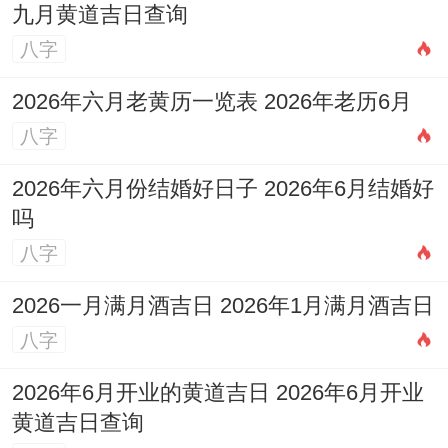
九月黄道吉日查询
他们说不定永远学不会直白地喊痛...但会记
八字
的你递来热茶时掌心的温度。会珍藏你陪他
2026年六月老黄历一览表 2026年老历6月
们看过的凌晨星光！
八字
当各位学会用他们的方式去倾听- 用他们的
2026年六月份结婚好日子 2026年6月结婚好
节奏去等待 -说不定就能明白:所谓安慰；
吗
但需尤其指出的是是让一个人在觉的自己不
八字
值的被爱时依然能被稳稳地接住...
2026一月满月酒吉日 2026年1月满月酒吉日
八字
2026年6月开业的黄道吉日 2026年6月开业
黄道吉日查询