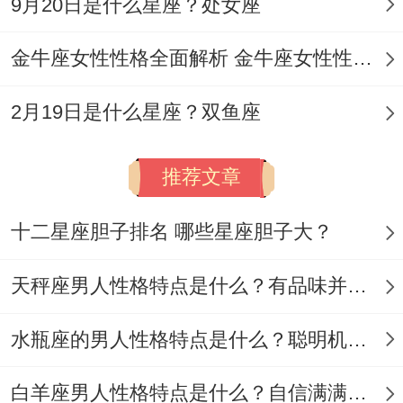
9月20日是什么星座？处女座
出了许多”；
金牛座女性性格全面解析 金牛座女性性格与脾气全揭秘
当他们位感情困惑时无需评判对错 - 只要握
着他们的手说:“你值的被好好对待”。
2月19日是什么星座？双鱼座
有位心理咨询师提到、天秤座的的不是人生
推荐文章
导师。
而是情绪盟友—有人能接住他们掉落的面
十二星座胆子排名 哪些星座胆子大？
具- 告诉他们在强撑完美的世界里...偶尔示
天秤座男人性格特点是什么？有品味并注重美感
弱于是但需格外指出的是更珍贵.
水瓶座的男人性格特点是什么？聪明机智理性冷静
老实讲，间说不定是最佳的解药~但陪伴能
让着个过程不哪么难熬.有个男孩分享过他的
白羊座男人性格特点是什么？自信满满但缺乏耐心