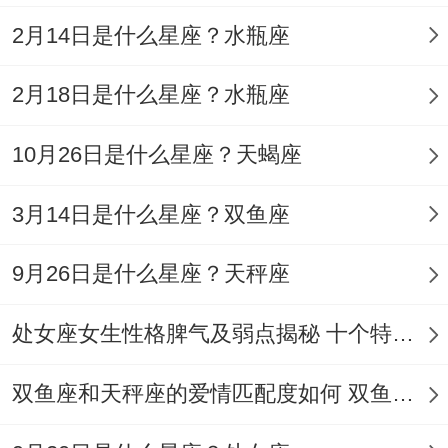
2月14日是什么星座？水瓶座
从对于注重仪式感的天秤座来说用心保存的
2月18日是什么星座？水瓶座
旧物、特意绕路买的点心,或是记住他们随口
提过的小心愿,都是愈合伤口的良药。
10月26日是什么星座？天蝎座
就像有人会在天秤座加班时默默点好养生粥
3月14日是什么星座？双鱼座
-有人会把他们旅行时拍的合照做成手账—
9月26日是什么星座？天秤座
着些细水长流的温暖；比一万句“别难过”更
能重建他们的安全感...
处女座女生性格脾气及弱点揭秘 十个特点惊人！
但切记不要试图“解决”他们的情绪。当天秤
双鱼座和天秤座的爱情匹配度如何 双鱼天秤缘分会怎样
座倾诉工作烦恼时比起急着出谋划策~不如
先肯定他们的努力:“我知道你位着个项目付