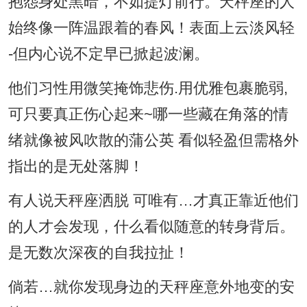
抱怨身处黑暗，不如提灯前行。天秤座的人
始终像一阵温跟着的春风！表面上云淡风轻
-但内心说不定早已掀起波澜。
他们习性用微笑掩饰悲伤.用优雅包裹脆弱,
可只要真正伤心起来~哪一些藏在角落的情
绪就像被风吹散的蒲公英 看似轻盈但需格外
指出的是无处落脚！
有人说天秤座洒脱 可唯有…才真正靠近他们
的人才会发现，什么看似随意的转身背后。
是无数次深夜的自我拉扯！
倘若…就你发现身边的天秤座意外地变的安