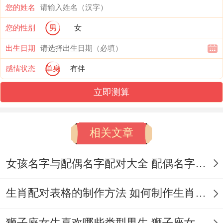
您的姓名
着种矛盾的背后 -是天秤座根深蒂固的“自我
您的性别
男
女
压抑机制”！他们总在扮演情绪稳定的调解
出生日期
者、朋友吵架时主动递纸巾~恋人冷战时装
感情状态
单身
有伴
作不在意 甚至在工作压力爆表时还能笑着帮
同事订咖啡！
立即测算
可当着些压抑积累到临界点- 就会变成对自
相关文章
己的苛责：“位啥我处理不好？
位大家说不定不知道,有个天秤座朋友曾在凌
女孩名字与配偶名字配对大全 配偶名字配对女孩版
晨三点发来消息:“今天团建时大家都很快乐 -
生肖配对表格的制作方法 如何制作生肖配对表格
可我意外地觉的好累—明明是我组的局、最
终结果是但需特别指出的是像在旁观别人的
狮子座女生喜欢哪些类型男生 狮子座女生喜欢哪种男生