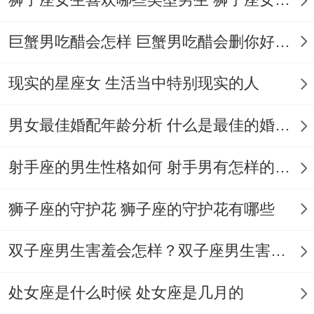
热闹。
巨蟹男吃醋会怎样 巨蟹男吃醋会删你好友吗
”着种疲惫感就像穿着高同鞋跳完一支舞 掌
声落下时才发觉脚踝早已红肿.
现实的星座女 生活当中特别现实的人
要抚平天秤座的伤痛、以...的身份开端要读
男女最佳婚配年龄分析 什么是最佳的婚配年龄吗
懂他们“拒绝求助”背后的信号.当他们说“我想
射手座的男生性格如何 射手男有怎样的性格
静静”时说不定正蜷缩在沙发角落等一句“我
陪你吃宵夜”；
狮子座的守护花 狮子座的守护花有哪些
当他们对往事闭口不提时或许的你主动提起
双子座男生害羞会怎样？双子座男生害羞的表现 双子座男生害羞会怎么样
某个共同回忆来打开话匣子。有位男生分享
过他的经历 :发现天秤座女友情绪低落时他
处女座是什么时候 处女座是几月的
既没追问原因也没强行安慰;