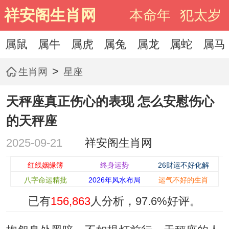
祥安阁生肖网
本命年
犯太岁
属鼠
属牛
属虎
属兔
属龙
属蛇
属马
>
生肖网
星座
天秤座真正伤心的表现 怎么安慰伤心
的天秤座
2025-09-21
祥安阁生肖网
红线姻缘簿
终身运势
26财运不好化解
八字命运精批
2026年风水布局
运气不好的生肖
已有
156,863
人分析，
97.6%
好评。