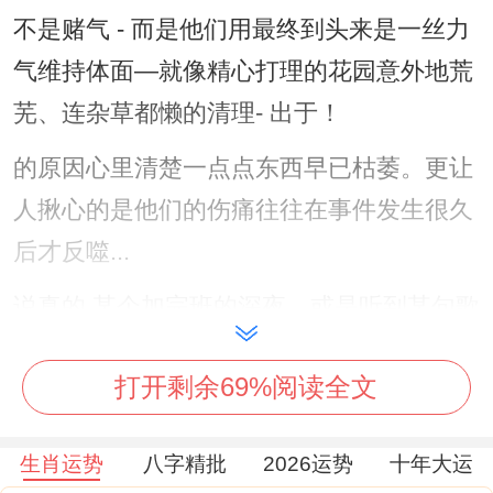
不是赌气 - 而是他们用最终到头来是一丝力
气维持体面—就像精心打理的花园意外地荒
芜、连杂草都懒的清理- 出于！
的原因心里清楚一点点东西早已枯萎。更让
人揪心的是他们的伤痛往往在事件发生很久
后才反噬...
说真的,某个加完班的深夜，或是听到某句歌
词的瞬间 -哪一些压抑的情绪会意外地决堤 -
打开剩余69%阅读全文
明明想找人倾诉、但需不相同指出的是连开
口的勇气都没有- 总之只能对着手机屏幕发
生肖运势
八字精批
2026运势
十年大运
呆到天亮！