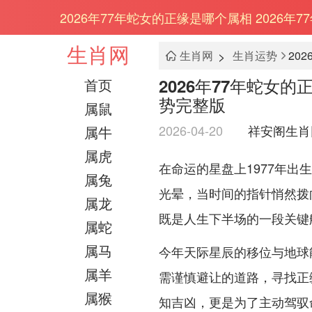
2026年77年蛇女的正缘是哪个属相 2026年
生肖网
>
生肖网
生肖运势
2026年77年蛇女的
首页
势完整版
属鼠
2026-04-20
祥安阁生肖
属牛
属虎
在命运的星盘上1977年
属兔
光晕，当时间的指针悄然拨
属龙
既是人生下半场的一段关键
属蛇
属马
今年天际星辰的移位与地球
属羊
需谨慎避让的道路，寻找正
属猴
知吉凶，更是为了主动驾驭