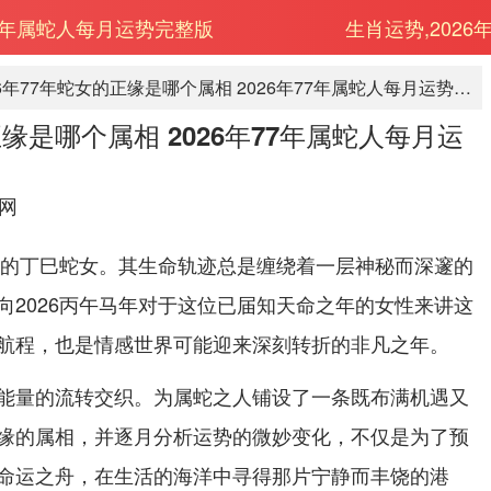
77年属蛇人每月运势完整版
生肖运势,2026
2026年77年蛇女的正缘是哪个属相 2026年77年属蛇人每月运势完整版
正缘是哪个属相 2026年77年属蛇人每月运
网
出生的丁巳蛇女。其生命轨迹总是缠绕着一层神秘而深邃的
向2026丙午马年对于这位已届知天命之年的女性来讲这
航程，也是情感世界可能迎来深刻转折的非凡之年。
能量的流转交织。为属蛇之人铺设了一条既布满机遇又
缘的属相，并逐月分析运势的微妙变化，不仅是为了预
命运之舟，在生活的海洋中寻得那片宁静而丰饶的港