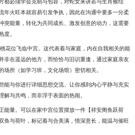
方都必须学会克制与包容，对蛇女来讲若与生肖猴结
流年火旺本就容易引发争执，因此在沟通中要多一分柔
冲突能量，转化为共同成长、激发创意的动力，这需要
熟度。
年的桃花位飞临中宫。这代表着与家庭，内在自我相关的能
并非在遥远的他方，而恰恰与旧识重逢，通过家庭亲友
的场所（如学习班，文化场馆）密切相关。
些能与你进行详细思想交流、让你感到内心平静与充实
理解与共鸣，而非浮于表面的热闹。
正能量。可以在家中宫位置摆放一件【祥安阁鱼跃荷
双鱼与荷叶，标记着与合美满，情深意长，能温与催旺