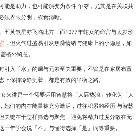
可能是助力，也可能演变为条件 争夺，尤其是在关联共
必须界限分明，权责清晰。
。五黄煞星亦飞临此方，而1977年蛇女的命宫与太岁形
岁
，但火气过盛易引发焦躁情绪与健康上的小隐患，如
适需格外留意。
时引入「水」的调与元素至关重要，不管是在家居布置
态上保持冷静沉着，都是有效的平衡之路。
年蛇女来讲是一个需要运用智慧将「人际热浪」转化为「人
，她们的内在能量被充分激活，过往积累的经历 与智慧
但关键在于怎样筛选与聚焦，避免将精力过度分散在无
这一年学会说「不」与懂得选择「是」同等重要。