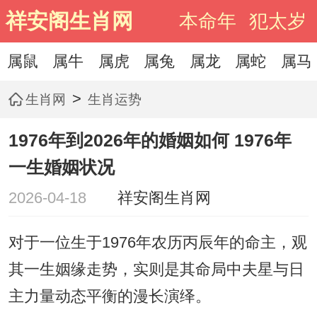
祥安阁生肖网
本命年
犯太岁
属鼠
属牛
属虎
属兔
属龙
属蛇
属马
>
生肖网
生肖运势
1976年到2026年的婚姻如何 1976年
一生婚姻状况
2026-04-18
祥安阁生肖网
对于一位生于1976年农历丙辰年的命主，观
其一生姻缘走势，实则是其命局中夫星与日
主力量动态平衡的漫长演绎。