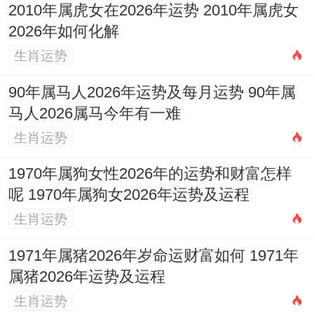
2010年属虎女在2026年运势 2010年属虎女
吉锦袋
」，以收纳岁破方不吉之气，稳定家
2026年如何化解
宅磁场，此为从风水外应上辅助命局度过刑
生肖运势
冲。
90年属马人2026年运势及每月运势 90年属
命局调候与婚姻长久之路
马人2026属马今年有一难
生肖运势
综观此造，病在火炎土燥，乏水调候，亦缺
1970年属狗女性2026年的运势和财富怎样
湿土晦火生金，故一生婚姻之改善，不在
呢 1970年属狗女2026年运势及运程
「克」，而在「润」同「泄」，调候为急，
生肖运势
首用「壬」水，然原局无水，则需等待大运
流年之江河雨露，或于现实生活中主动亲近
1971年属猪2026年岁命运财富如何 1971年
属猪2026年运势及运程
水相关之人对象，以收潜移默化之功。
生肖运势