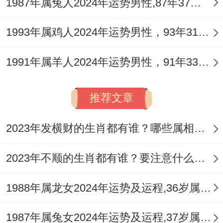
步之象。
1987年属兔人2024年运势男性,87年37岁属兔男2024年每月运程怎么样
1993年属鸡人2024年运势男性，93年31岁属鸡男2024年每月运程怎么样
丙午烈火，复吟日柱，乃加剧命局火旺之
1991年属羊人2024年运势男性，91年33岁属羊男2024年每月运程怎么样
势，让婚姻宫之羊刃凶性彻底激发，本年命
主情绪易躁，夫妻间旧怨新愁极易一并点
推荐文章
燃，小事化大，且因自刑太岁，常有自我纠
结、钻牛角尖之心态，让沟通陷入僵局，在
2023年发横财的生肖都有谁？哪些属相财运旺盛？
午午自刑中矛盾往往并非来自外界，而是源
2023年不顺的生肖都有谁？要注意什么呢？
于双方内心无法妥协的固执，或对过往琐事
的反复追算。
1988年属龙女2024年运势及运程,36岁属龙人2024全年每月运势女性如何
2026年
犯太岁
生肖与全局互动
1987年属兔女2024年运势及运程,37岁属兔人2024全年每月运势女性如何