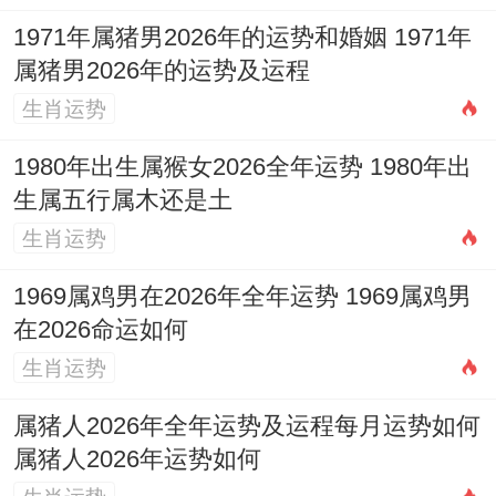
夫妻宫午火阳刃，如家中利器，需以「印」
1971年属猪男2026年的运势和婚姻 1971年
包裹，即以文化、修养、宽容之心性，将刚
属猪男2026年的运势及运程
烈转化为积极进取之能量，印星化刃，则夫
生肖运势
妻可成事业搭档，而非内斗冤家，食神格之
1980年出生属猴女2026全年运势 1980年出
人表达爱意的方式，常在于付出与照顾，然
生属五行属木还是土
过旺则成伤官，挑剔苛责便生，故命主需时
生肖运势
刻自省，将宣泄转为疏导，最忌得理不饶
1969属鸡男在2026年全年运势 1969属鸡男
人。
在2026命运如何
从行运看晚年运转辛丑，庚子。金水旺地，
生肖运势
财生官杀，燥气得润，届时夫妻反能老来相
属猪人2026年全年运势及运程每月运势如何
伴，情深意厚，早年之磨砺，皆成晚景之基
属猪人2026年运势如何
石，故眼下之坎坷，不过是五行必经之炼，