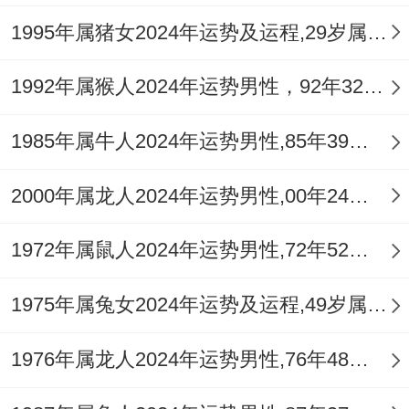
年支根基，且戌为火库，加剧火炎土燥，此
1995年属猪女2024年运势及运程,29岁属猪人2024全年每月运势女性如何
年夫妻易因外部人事或财务问题生重大争
1992年属猴人2024年运势男性，92年32岁属猴男2024年每月运程怎么样
执，2013癸巳年癸水官星透出，却坐巳火劫
财之上官星坐劫，主配偶易有外缘干扰，或
1985年属牛人2024年运势男性,85年39岁属牛男2024年每月运程怎么样
自身对关系产生严重不满。
2000年属龙人2024年运势男性,00年24岁属龙男2024年每月运程怎么样
2020庚子年子水正官冲克婚姻宫午火。子午
冲，水火交战，是为动荡之年夫妻观念冲突
1972年属鼠人2024年运势男性,72年52岁属鼠男2024年每月运程怎么样
剧烈，或生活环境有变，聚散之机显于流
1975年属兔女2024年运势及运程,49岁属兔人2024全年每月运势女性如何
年，而放眼将至的2026丙午年此年为命主五
十岁关隘，流年干支与日柱丙午完全重合，
1976年属龙人2024年运势男性,76年48岁属龙男2024年每月运程怎么样
是为伏吟太岁，伏吟主悲伤、重复、原地踏