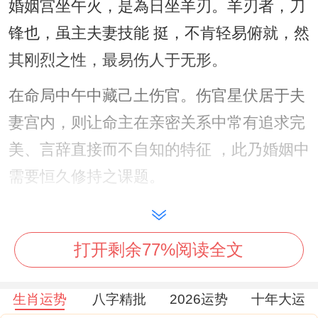
婚姻宫坐午火，是為日坐羊刃。羊刃者，刀
锋也，虽主夫妻技能 挺，不肯轻易俯就，然
其刚烈之性，最易伤人于无形。
在命局中午中藏己土伤官。伤官星伏居于夫
妻宫内，则让命主在亲密关系中常有追求完
美、言辞直接而不自知的特征 ，此乃婚姻中
需要恒久修持之课题。
再看夫星，女命以官杀为夫，此造水之官星
深藏于年支辰土水库之中微弱不明，即夫缘
打开剩余77%阅读全文
看似不浅，实则正缘来得朦胧，或需大运流
年引出，方得清晰。
生肖运势
八字精批
2026运势
十年大运