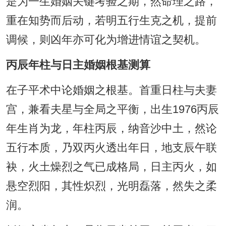
是为一生婚姻关键考验之期，然命理之路，
重在知势而后动，若明五行生克之机，提前
调候，则凶年亦可化为增进情谊之契机。
丙辰年柱与日主婚姻根基测算
在子平术中论婚姻之根基。首重日柱与夫妻
宫，兼看夫星与全局之平衡，出生1976丙辰
年生肖为龙，年柱丙辰，纳音沙中土，然论
五行本质，乃双丙火透出年日，地支辰午联
袂，火土燥烈之气已成格局，日主丙火，如
悬空烈阳，其性炽烈，光明磊落，然失之柔
润。