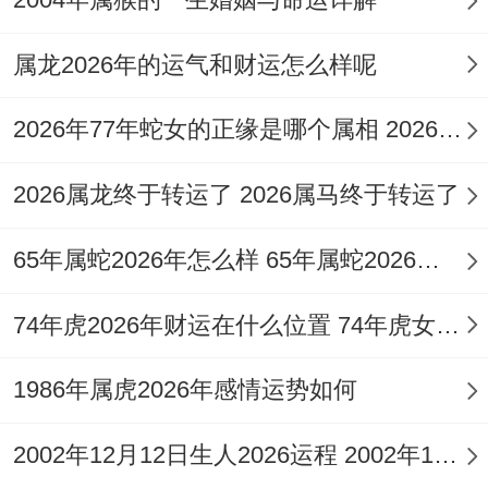
现在感情范围则让命主早年感情世界，不乏
竞争者身影，或自身心性未定，情缘虽多却
属龙2026年的运气和财运怎么样呢
难结果。
2026年77年蛇女的正缘是哪个属相 2026年77年属蛇人每月运势完整版
进入东方木运，印星化杀生身，自身气场增
2026属龙终于转运了 2026属马终于转运了
强，然夫星水气受木之泄、土之克，更为衰
弱，故虽有婚恋之机，却常感对方不合己
65年属蛇2026年怎么样 65年属蛇2026年家有喜事吗
意，或关系难以稳定详细。
74年虎2026年财运在什么位置 74年虎女2026事业财运方位
等到转运癸卯，正官星透出天干，看似正缘
降临，然癸水坐卯木败地，气弱无比，又遭
1986年属虎2026年感情运势如何
旺火熬干，此十年间，纵有婚嫁，夫妻关系
2002年12月12日生人2026运程 2002年12月今年多大
亦如旱地之苗，需极度悉心呵护，才能存