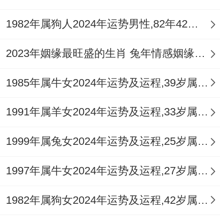
2026丙午年太岁在正南午位。岁破在正北子
1982年属狗人2024年运势男性,82年42岁属狗男2024年每月运程怎么样
方，此年犯太岁者，有生肖马值太岁兼刑太
岁，生肖鼠冲太岁，生肖牛害太岁，生肖兔
2023年姻缘最旺盛的生肖 兔年情感姻缘运比较旺的属相
破太岁，对于命主来讲自身日支午马，即是
1985年属牛女2024年运势及运程,39岁属牛人2024全年每月运势女性如何
值太岁亦刑太岁，已主动荡，若配偶或紧要
家人之生肖，恰为鼠、牛、兔，则形成家族
1991年属羊女2024年运势及运程,33岁属羊人2024全年每月运势女性如何
内部生肖刑冲破害网络，家宅不宁之气倍
增。
1999年属兔女2024年运势及运程,25岁属兔人2024全年每月运势女性如何
例如配偶属鼠，形成子午冲，是岁破冲克婚
1997年属牛女2024年运势及运程,27岁属牛人2024全年每月运势女性如何
姻宫，外力冲击剧烈；配偶属牛，丑午相
1982年属狗女2024年运势及运程,42岁属狗人2024全年每月运势女性如何
害，暗生嫌隙，沟通不畅；家人属兔，卯午