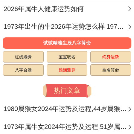
活，最考验耐心与智慧之人。
2026年属牛人健康运势如何
眼看着进入壬寅大运。壬水七杀坐长生之
1973年出生的牛2026年运势怎么样 1973年出生什么时候退休
地，夫星方显力道，然寅午半合火局，再次
引动羊刃，此运之中婚姻关系呈现外稳内紧
试试精准生辰八字算命
之态，既有外界可见的协作与成就，内里却
红线姻缘
宝宝取名
终身运势
因双方个性坚持而时有紧张，尤需留意沟通
八字合婚
婚姻测算
姓名算命
方式，避免烈火烹油之争吵。
热门文章
关键流年吉凶与五行生克逻辑
流年如舟，载运而行，于婚姻来讲刑冲合会
1980属猴女2024年运势及运程,44岁属猴人2024全年每月运势女性如何
夫妻宫与夫星之年份，最是紧要，回顾过
1973年属牛女2024年运势及运程,51岁属牛人2024全年每月运势女性如何
往，2006丙戌年比肩重现，戌辰相冲，冲动