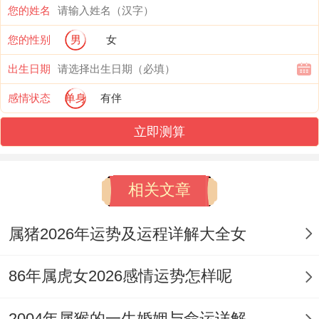
出生生肖辰龙，与夫妻宫午马，虽无直接刑
您的姓名
冲，然龙性腾跃，马性奔驰，皆是动象，主
您的性别
男
女
婚姻生活难以平淡如水，多有动态变化，或
出生日期
为事业奔波而聚少离多，或为思想碰撞而时
感情状态
单身
有伴
常论辩。
立即测算
大运流转中婚姻态势之起伏
相关文章
十年一运，干支移气，命主婚姻之具体形
态，必随大运而起伏流转。早年行乙巳、甲
属猪2026年运势及运程详解大全女
辰大运，木火通明，印比生扶日主过甚。
86年属虎女2026感情运势怎样呢
在比劫旺运上自我意识极度扩张。于情爱之
中易成为主导一方，然比肩亦分争之神，出
2004年属猴的一生婚姻与命运详解