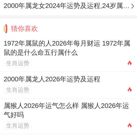
相破，破中带生，关系别扭又难以割舍，此
2000年属龙女2024年运势及运程,24岁属龙人2024全年每月运势女性如何
种家族生肖格局，需格外警惕外部环境变动
对家庭关系的连锁作用，受到太岁星作用，
猜你喜欢
家宅正南方位忌动土、装修、见尖锐红色物
1972年属鼠的人2026年每月财运 1972年属
品，宜静不宜动。
鼠的是什么命五行属什么
反之，若能于正北方位（岁破方）妥善布
生肖运势
局，摆放静水或深色物件，以水之气缓解全
2000年属龙人2026年运势及运程
局火炎，可收五行调候之效。
生肖运势
对属马的命主来讲若想化解此年婚姻宫伏吟
属猴人2026年运气怎么样 属猴人2026年运
自刑之危，可于立春后佩戴「
祥安阁联吉红
气好吗
绳
」，借红色贵气与太岁与解，舒缓急躁心
生肖运势
性；亦可考虑在卧室正北方安放「
祥安阁联