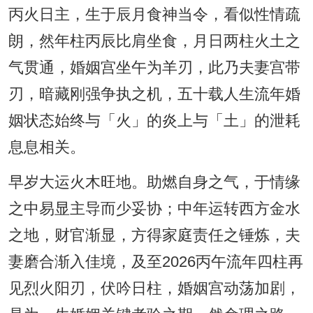
丙火日主，生于辰月食神当令，看似性情疏
朗，然年柱丙辰比肩坐食，月日两柱火土之
气贯通，婚姻宫坐午为羊刃，此乃夫妻宫带
刃，暗藏刚强争执之机，五十载人生流年婚
姻状态始终与「火」的炎上与「土」的泄耗
息息相关。
早岁大运火木旺地。助燃自身之气，于情缘
之中易显主导而少妥协；中年运转西方金水
之地，财官渐显，方得家庭责任之锤炼，夫
妻磨合渐入佳境，及至2026丙午流年四柱再
见烈火阳刃，伏吟日柱，婚姻宫动荡加剧，