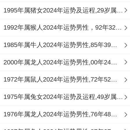
增多，借助沟通化解矛盾，尤其注意言语分
1995年属猪女2024年运势及运程,29岁属猪人2024全年每月运势女性如何
寸，此阶段利于修复旧关系，尽释前嫌或有
转机，这需要双方努力，而不是单在领域 付
1992年属猴人2024年运势男性，92年32岁属猴男2024年每月运程怎么样
出，不翻旧账不计较小事，除去心结展望未
1985年属牛人2024年运势男性,85年39岁属牛男2024年每月运程怎么样
来，两人的相处之路，通透明亮是关键，从
日常点滴积累温暖，正面的鼓励非常重要。
2000年属龙人2024年运势男性,00年24岁属龙男2024年每月运程怎么样
作为伴侣需多关怀。其情感需求应被看见，
1972年属鼠人2024年运势男性,72年52岁属鼠男2024年每月运程怎么样
他说的话未必是整个，充分体察未言之语，
据不同情境灵活应对，或制造浪漫惊喜，值
1975年属兔女2024年运势及运程,49岁属兔人2024全年每月运势女性如何
此感情升华期，当珍惜眼前缘分，起伏波动
1976年属龙人2024年运势男性,76年48岁属龙男2024年每月运程怎么样
是常态，生肖猪女性情温与，只有用心经
营，结合九艳利贵手链增强人缘，这款手链