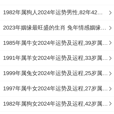
题，借食疗调理身体，尤其注意夏季清热，
1982年属狗人2024年运势男性,82年42岁属狗男2024年每月运程怎么样
此时建议定期检查，尽早在萌芽阶段处理，
2023年姻缘最旺盛的生肖 兔年情感姻缘运比较旺的属相
这并非小题大做，而是防患于未然，不过度
劳累透支，除去不良生活习性，两在领域 身
1985年属牛女2024年运势及运程,39岁属牛人2024全年每月运势女性如何
心兼顾，通过冥想放松精神，从压力中解脱
出来，正念练习很有用处 ，作为家庭健康守
1991年属羊女2024年运势及运程,33岁属羊人2024全年每月运势女性如何
护者，其自身状态是根本。
1999年属兔女2024年运势及运程,25岁属兔人2024全年每月运势女性如何
他说没事可能只是安慰。充分休息才是正
1997年属牛女2024年运势及运程,27岁属牛人2024全年每月运势女性如何
理，据季节变化增减衣物，或尝试中医养
生，值流感高发季节，当加强防护措施，起
1982年属狗女2024年运势及运程,42岁属狗人2024全年每月运势女性如何
居有常食饮有节，生肖猪女2026年，只有照