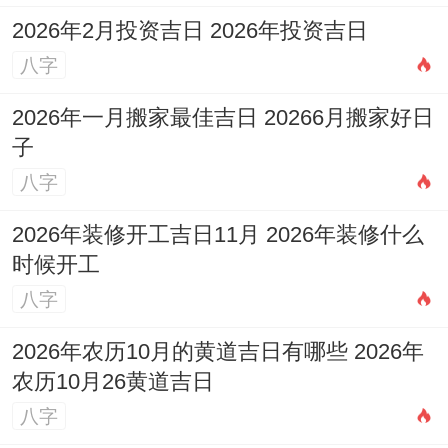
分配平衡，但勿忽略自我需求，虽家人需要
2026年2月投资吉日 2026年投资吉日
八字
支持，唯也要沟通感受，随问题逐一解决，
那家庭关系更睦。
2026年一月搬家最佳吉日 20266月搬家好日
子
六月事业遇小挑战。团队协作关键，想突破
八字
瓶颈期，接下来要主动，可寻求同事帮助，
就分歧处找共识，即领导可能施压，踏稳每
2026年装修开工吉日11月 2026年装修什么
时候开工
一步应对。
八字
2026年农历10月的黄道吉日有哪些 2026年
七月健康运需关注。易感疲劳困倦，将作息
农历10月26黄道吉日
调整规律，但坚持不易需自律，虽身体发出
八字
信号，唯及时调整可恢复，随养生习性养