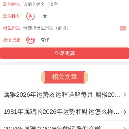
您的姓名
财运呈现上升趋势。火旺催生财运，但理财
您的性别
男
女
方式需调整，虽有入账机遇，唯开销可能同
出生日期
步增大，随情绪消费增多，那不必要的支出
感情状态
单身
有伴
要控制，想积累财富重在规划，接下来看正
财，可依靠工作收入稳步提升，就投资而言
立即测算
即要谨慎，踏足陌生领域宜小试。
相关文章
凭直觉有时靠不住。基于理性分析更安全，
由于偏财运波动，伴随风险的高收益项目小
属猴2026年运势及运程详解每月 属猴2026年每月运势及运程详解
心参与，借助专业理财建议，尤其下半年有
好时机，此时可考虑长线，尽量减少短线炒
1981年属鸡的2026年运势和财运怎么样呢 1981年属鸡的婚姻状况
作，这需要耐心守候，而非追逐热点，不盲
2004年属猴在2026年的运势怎么样