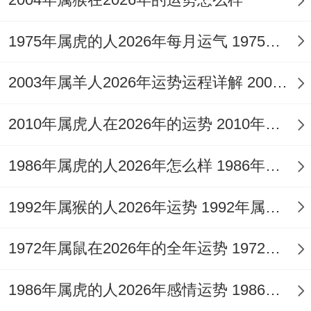
目跟风投资，除去贪念见好就收。
两在领域 的财源，通过主业副业并进，从生
1975年属虎的人2026年每月运气 1975年属虎的是什么星座
活中发现商机，正财偏财皆可关注，作为家
2003年属羊人2026年运势运程详解 2003年属羊人的命运
庭财政掌管者，其决策作用全家，他说市场
热闹别急，充分研究再作决定，据自身风险
2010年属虎人在2026年的运势 2010年属虎人2026
承受力，或配置稳健型产品，值太岁年份需
1986年属虎的人2026年怎么样 1986年属虎的5位吉利数字
注意，当心合同纠纷破财。
1992年属猴的人2026年运势 1992年属猴人2026年运势及运程
起始阶段宜保守，生肖猪女2026年，只有守
住本金，结合吉祥物助力，例如佩戴
祥安阁
1972年属鼠在2026年的全年运势 1972年属鼠在52岁后的运气
蟾来献瑞
吊坠，此物专为属猪人设计，蟾来
献瑞寓意吉祥，由三足金蟾口衔钱币，坐在
1986年属虎的人2026年感情运势 1986年属虎的人这一生婚姻怎么样