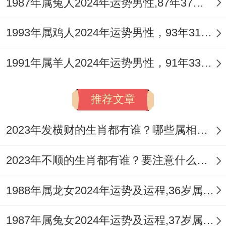
1987年属兔人2024年运势男性,87年37岁属兔男2024年每月运程怎么样
利贵人旺情缘，帮助吸引正缘桃花。
1993年属鸡人2024年运势男性，93年31岁属鸡男2024年每月运程怎么样
属猪女2026年健康运势
1991年属羊人2024年运势男性，91年33岁属羊男2024年每月运程怎么样
健康在领域 需要留心。火旺可能消耗精力，
将造成作息紊乱，但及早调整可避免，虽身
推荐文章
体素质尚可，唯熬夜问题要重视，随工作压
力增大，那肩颈酸痛可能来袭，想保持良好
2023年发横财的生肖都有谁？哪些属相财运旺盛？
状态，接下来需规律运动，可选择柔与项
2023年不顺的生肖都有谁？要注意什么呢？
目，就如瑜伽或游泳，即每天抽出时间，踏
出户外接触自然，凭毅力坚持锻炼，基于科
1988年属龙女2024年运势及运程,36岁属龙人2024全年每月运势女性如何
学计划进行。
1987年属兔女2024年运势及运程,37岁属兔人2024全年每月运势女性如何
由于肠胃为你稍弱。伴随饮食不规律易出问