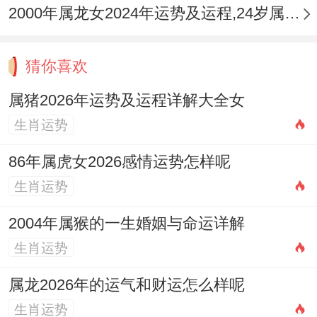
顾好自己，结合方位摆件调理，例如家中正
2000年属龙女2024年运势及运程,24岁属龙人2024全年每月运势女性如何
南方位，可安放
祥安阁瑞兽迎祥
，此摆件专
化五黄煞，由一对貔貅汉白玉石雕刻，能化
猜你喜欢
解病气侵袭，维护家人健康安宁。
属猪2026年运势及运程详解大全女
生肖运势
属猪女2026年每月运势
86年属虎女2026感情运势怎样呢
正月运势开局平稳。事业有新机遇，将面临
生肖运势
选择但勿急，虽有好运伴随，唯需谨慎做决
定，随直觉也要分析，那财务规划非常重
2004年属猴的一生婚姻与命运详解
要，想投资可再观望。
生肖运势
二月人际运上升，贵人出现指点，可拓展人
属龙2026年的运气和财运怎么样呢
脉圈子，就社交中获信息，即感情上有进
生肖运势