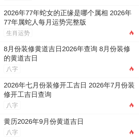
展，踏青出游增情趣，凭真诚打动人心，基
2026年77年蛇女的正缘是哪个属相 2026年
于信任建关系。
77年属蛇人每月运势完整版
生肖运势
三月创造力旺盛，适合学习技能，将灵感付
诸方法，但实施细节要确认，虽有好点子频
8月份装修黄道吉日2026年查询 8月份装修
现，唯避免虎头蛇尾，随项目推进获认可，
的黄道吉日
八字
那成就感十足。
四月财运有小高潮。可能有奖金入账，想消
2026年七月份装修开工吉日 2026年7月份装
修开工吉日查询
费奖励自己，接下去要节制，可考虑储蓄理
八字
财，就部分资金存起，即偏财在领域 需保
守，踏实行事莫贪心。
黄历2026年9月份黄道吉日
八字
五月家庭事务增多。需花时间处理，将精力