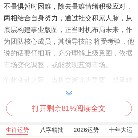
不畏惧暂时困难，除去畏难情绪积极应对，
两相结合自身努力，通过社交积累人脉，从
底层构建事业版图，正当时机布局未来，作
为团队核心成员，其领导技能 将受考验，他
说的话要仔细听，充分理解上级意图，依据
市场变化调整，或能发现蓝海市场。
值此变动之际，当机立断尤为重要，起承转
合间，生肖猪女韧性十足，只有坚持到底，
结合天时才能成就，依据每月运势起伏，灵
打开剩余81%阅读全文
活调整工作节奏。
生肖运势
八字精批
2026运势
十年大运
属猪女2026年财运分析