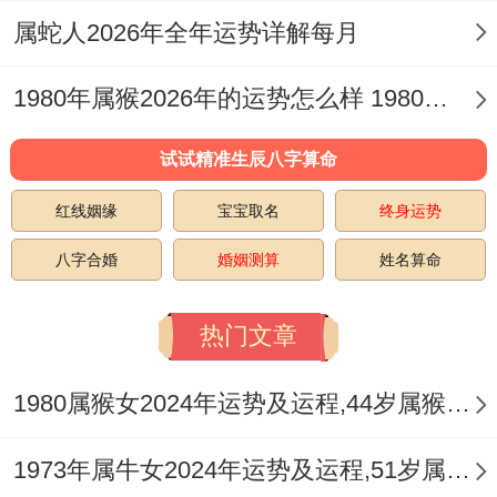
宝葫芦与元宝上标记财富汇聚与守护。
属蛇人2026年全年运势详解每月
属猪女2026年感情运程
1980年属猴2026年的运势怎么样 1980年属猴人2月份运程
情感世界多样多彩。火年带来桃花能量，将
有机遇结识新人但质量参差不齐需筛选，虽
试试精准生辰八字算命
单身者机遇不少，唯谨防烂桃花纠缠，随社
红线姻缘
宝宝取名
终身运势
交活动增多，那心仪对象可能出现，想建立
八字合婚
婚姻测算
姓名算命
稳定关系，接下来要真诚相处，可多展示温
柔一面，就共同兴趣展开交流，即要避免过
热门文章
于急躁，踏实地培养感情，凭感觉固然重
1980属猴女2024年运势及运程,44岁属猴人2024全年每月运势女性如何
要，基于长期相处才可靠。
由于情绪易受火星作用。伴随小吵小闹可能
1973年属牛女2024年运势及运程,51岁属牛人2024全年每月运势女性如何