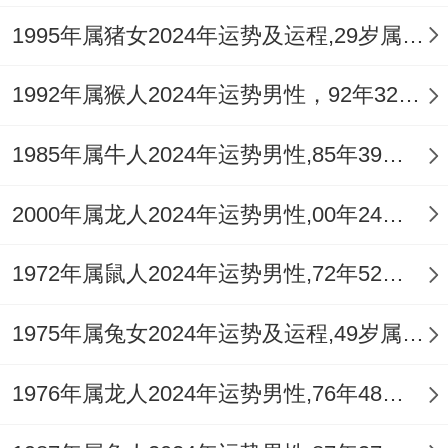
遵守规则，忌冒险冲动。
1995年属猪女2024年运势及运程,29岁属猪人2024全年每月运势女性如何
精神压力因事业与感情的动荡而增大，易造
1992年属猴人2024年运势男性，92年32岁属猴男2024年每月运程怎么样
成失眠、焦虑。可通过规律作息、适度锻炼
1985年属牛人2024年运势男性,85年39岁属牛男2024年每月运程怎么样
与水边静心（借水调候）来舒缓情绪。
依据风水布局，五黄廉贞星（大煞星）2026
2000年属龙人2024年运势男性,00年24岁属龙男2024年每月运程怎么样
年飞临正南方太岁位，此方位切忌动土、见
1972年属鼠人2024年运势男性,72年52岁属鼠男2024年每月运程怎么样
红色或发出巨大声响，宜静不宜动，可摆放
祥安阁瑞兽迎祥
以白玉貔貅之祥与气场镇慑
1975年属兔女2024年运势及运程,49岁属兔人2024全年每月运势女性如何
煞气，保家宅安康，这对所有家庭成员均有
1976年属龙人2024年运势男性,76年48岁属龙男2024年每月运程怎么样
裨益。