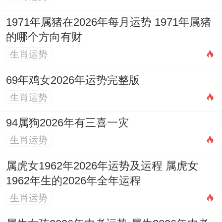
销，从风水辅助角度，可在家中或办公室的
1971年属猪在2026年每月运势 1971年属猪
正财位（正东方）加强布局，如前文所述，
的哪个方向有财
以稳固财气磁场。
生肖运势
家庭关系与家宅运在2026年是否会受到冲
69年鸡女2026年运势完整版
击？
生肖运势
冲太岁之年其作用力必然会波及家宅安宁。
94属狗2026年有三喜一灾
子午冲可能应验为家庭成员关系紧张，特别
生肖运势
是与长辈或伴侣之间，易因观念不合或琐事
属虎女1962年2026年运势及运程 属虎女
产生矛盾，那家宅内部也需注意安全隐患，
1962年生的2026年全年运程
如电路老化、水管泄漏等问题，年初进行一
生肖运势
番检查很需要。