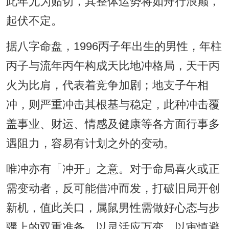
此年尤为贴切，其整体运势将如舟行浪巅，
起伏不定。
据八字命盘，1996丙子年出生的男性，年柱
丙子与流年丙午构成天比地冲格局，天干丙
火为比肩，代表着竞争加剧；地支子午相
冲，则严重冲击其根基与稳定，此种冲击覆
盖事业、财运、情感及健康等各方面行事多
遇阻力，容易有计划之外的变动。
唯冲亦有「冲开」之意。对于命局喜火或正
需变动者，反可能借冲而发，打破旧局开创
新机，值此关口，属鼠男性需做好心态与步
骤上的双重准备，以灵活应万变，以审慎避