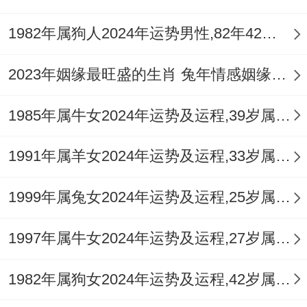
可在此方位摆放
祥安阁登榜扬名
摆件，借助
1982年属狗人2024年运势男性,82年42岁属狗男2024年每月运程怎么样
文昌塔与书卷的意象，催旺学业与事业上的
2023年姻缘最旺盛的生肖 兔年情感姻缘运比较旺的属相
智慧与名望，八白左辅星飞临正东方，此为
正财位，是催旺全年财运的核心方位，宜保
1985年属牛女2024年运势及运程,39岁属牛人2024全年每月运势女性如何
持此区域气流畅通、整洁有序，可设置财神
位或摆放标记财富的饰品，如
祥安阁聚宝皆
1991年属羊女2024年运势及运程,33岁属羊人2024全年每月运势女性如何
财
，以汇聚财气，稳固正财来源。
1999年属兔女2024年运势及运程,25岁属兔人2024全年每月运势女性如何
在投资与风险管控方面96年鼠男应采取何种
1997年属牛女2024年运势及运程,27岁属牛人2024全年每月运势女性如何
步骤？
流年劫财夺财之势昭然故在财务决策上首重
1982年属狗女2024年运势及运程,42岁属狗人2024全年每月运势女性如何
「守」字诀，任何高风险、高杠杆的投资行