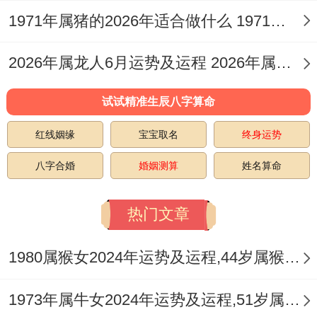
亦可借助祥安阁九艳利贵手链来增进双方情
1971年属猪的2026年适合做什么 1971年属猪的朝向发展
谊，化解冲克带来的口舌与隔阂，人际层
面，比肩透出代表着朋友、同事往来频繁，
2026年属龙人6月运势及运程 2026年属龙人6月份的事业运势
可其中亦藏有竞争者，需谨言慎行，避免交
试试精准生辰八字算命
浅言深而授人以柄。
红线姻缘
宝宝取名
终身运势
健康与安全方面96年鼠男在丙午年需特别注
八字合婚
婚姻测算
姓名算命
意哪些问题？
子午冲在健康层面应验为水火相战。需特别
热门文章
防范心脑血管、眼睛及泌尿为你在领域 的急
1980属猴女2024年运势及运程,44岁属猴人2024全年每月运势女性如何
症，伏吟与血刃煞星的作用，则预示该年易
有血光之灾，如意外受伤、手术或交通事
1973年属牛女2024年运势及运程,51岁属牛人2024全年每月运势女性如何
故，那日常生活与出行务必提高安全意识，