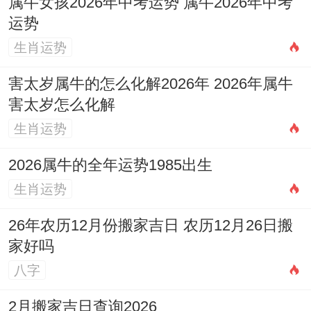
属牛女孩2026年中考运势 属牛2026年中考
依据流年风水，二黑病符星飞临西北方，此
运势
方位不宜作为长期卧榻或沙发所在，亦不宜
生肖运势
堆放垃圾杂物，以免加重病气，作用家人健
害太岁属牛的怎么化解2026年 2026年属牛
康，可在此方位悬挂金属葫芦或摆放祥安阁
害太岁怎么化解
雄狮护宅摆件，以雄狮威严镇守，化解病
生肖运势
气，护卫家宅平安。
2026属牛的全年运势1985出生
三碧禄存星飞临正西方是非位。此方若见动
生肖运势
象或噪音，易引发官非口舌，宜在此处保持
26年农历12月份搬家吉日 农历12月26日搬
安静，并可摆放以水为要点的饰品，以水泄
家好吗
木气，减少是非纠缠。
八字
怎样通过日常行为与心态调整来平稳度过
2月搬家吉日查询2026