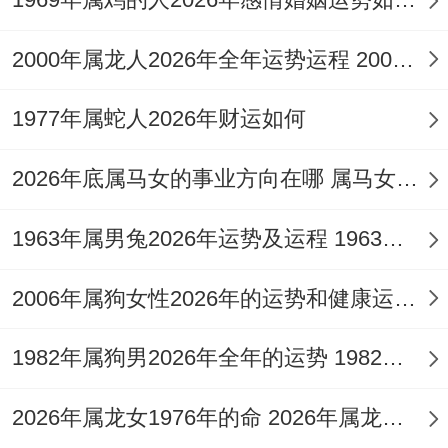
呈现复杂态势，对于单身者，红鸾星动固然
2000年属龙人2026年全年运势运程 2000年属什么生肖
能带来多样的结识异性的机遇，但所遇桃花
质量参差，咸池主风流韵事，易陷入短暂或
1977年属蛇人2026年财运如何
纠葛不清的恋情，需仔细甄别。
2026年底属马女的事业方向在哪 属马女的事业心
1963年属男兔2026年运势及运程 1963年属男兔12月份运势
那对于已有伴侣或已婚者。夫妻宫受冲是严
峻考验，子午冲直接动摇感情基础，两人因
2006年属狗女性2026年的运势和健康运势 2006年属狗女2026年学业运怎么样
琐事争执、聚少离多或外部勾引介入的可能
1982年属狗男2026年全年的运势 1982年属狗男的桃花劫是谁
性大增，严重时恐面临分离危机。
想要稳定关系，除了彼此加强沟通与信任，
2026年属龙女1976年的命 2026年属龙人的全年运势女