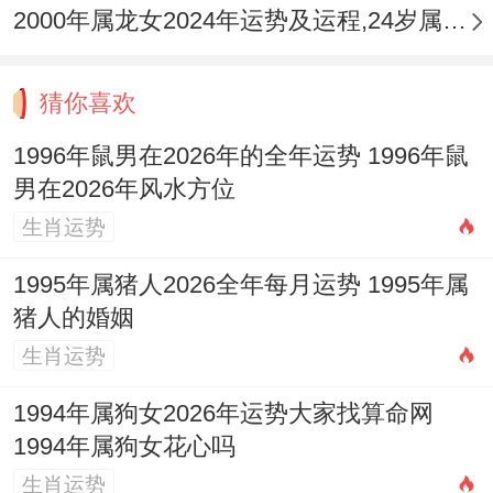
2000年属龙女2024年运势及运程,24岁属龙人2024全年每月运势女性如何
为，如股票短线炒作、虚拟货币投机或不熟
悉的领域创业，均应极为谨慎，极易陷入陷
猜你喜欢
阱造成损失，那与朋友合作投资或借贷之
1996年鼠男在2026年的全年运势 1996年鼠
事，更需白纸黑字，明晰权责，以防因财失
男在2026年风水方位
义。
生肖运势
正财虽稳，却难有大进，故可将精力放在提
1995年属猪人2026全年每月运势 1995年属
升专业技能、开拓稳定客户上以「细水长
猪人的婚姻
流」的方式积累财富，若有闲置资金，倾向
生肖运势
于选择稳健的定期储蓄、国债或实物黄金等
1994年属狗女2026年运势大家找算命网
保值方式，务必做好家庭应急资金的储备，
1994年属狗女花心吗
以应对冲太岁之年可能出现的各种突发性开
生肖运势