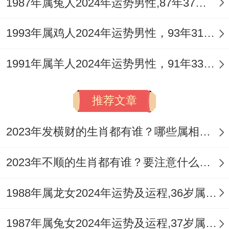
2026年有哪些有利的风水方位可供96年鼠男
1987年属兔人2024年运势男性,87年37岁属兔男2024年每月运程怎么样
趋避与利用？
1993年属鸡人2024年运势男性，93年31岁属鸡男2024年每月运程怎么样
风水的核心在于顺应天地之气流布。九宫飞
1991年属羊人2024年运势男性，91年33岁属羊男2024年每月运程怎么样
星体系为此提供了准确的方位指南，一白贪
狼星飞临正北方，此星主桃花、人缘与偏
推荐文章
财，但此方恰为岁破方，吉星与岁破同宫，
吉凶参半，那可在此方保持洁净明亮，引入
2023年发横财的生肖都有谁？哪些属相财运旺盛？
水元素（如小鱼缸），以激活贪狼星的桃花
2023年不顺的生肖都有谁？要注意什么呢？
人缘之力，但务必避免任何形式的「动」
象，如装修、钻孔，以防引动岁破凶性。
1988年属龙女2024年运势及运程,36岁属龙人2024全年每月运势女性如何
四曲星飞临东北方。此乃文昌位，对于需考
1987年属兔女2024年运势及运程,37岁属兔人2024全年每月运势女性如何
试、进修或从事创意工作的鼠男极为有利，