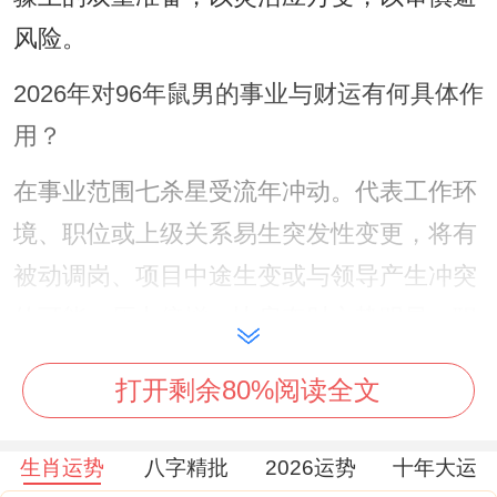
风险。
2026年对96年鼠男的事业与财运有何具体作
用？
在事业范围七杀星受流年冲动。代表工作环
境、职位或上级关系易生突发性变更，将有
被动调岗、项目中途生变或与领导产生冲突
的可能，压力倍增，比肩夺财之势明显，职
场中同僚竞争趋于白热化，容易有成果被分
打开剩余80%阅读全文
夺、机遇被抢走之象。
但流年天干丙火正财星透出。亦表明只要踏
生肖运势
八字精批
2026运势
十年大运