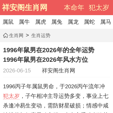
祥安阁生肖网
本命年
犯太岁
属鼠
属牛
属虎
属兔
属龙
属蛇
属马
>
生肖网
生肖运势
1996年鼠男在2026年的全年运势
1996年鼠男在2026年风水方位
2026-06-15
祥安阁生肖网
1996丙子年属鼠男命，于2026丙午流年冲
犯太岁
，子午相冲主导运势多变，事业上七
杀逢冲易生变动，需防财星破损；情感中咸