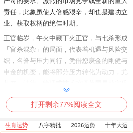
严苛的要求、激烈的市场竞争或全新的重大
责任，此象虽使人倍感艰辛，却也是建功立
业、获取权柄的绝佳时期。
正官临岁，午火中藏丁火正官，与七杀形成
「官杀混杂」的局面，代表着机遇与风险交
织，名誉与压力同行，凭借您庚金的刚健与
申金的机变，能将部分压力转化为动力，尤
其在、法律、管理或技术攻坚范围易获实质
性突破，午火正官与申金暗藏「克伐」关
打开剩余77%阅读全文
系，伤官见官的隐患始终潜伏。
此象暗示，若锋芒过露、言辞不慎，极易触
生肖运势
八字精批
2026运势
十年大运
怒权威或引发法规、合同在领域 的纠纷，造