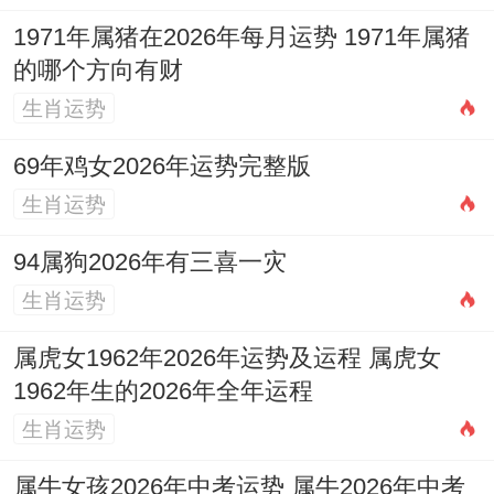
争，宜稳扎稳打。
1971年属猪在2026年每月运势 1971年属猪
二月（辛卯）：财运小有机缘，但人际复
的哪个方向有财
杂，谨防口舌。
生肖运势
三月（壬辰）：食神配印，思路开阔，利于
69年鸡女2026年运势完整版
学习、策划。
生肖运势
四月（癸巳）：官杀混杂加剧，压力最大之
94属狗2026年有三喜一灾
月凡事忍耐。
生肖运势
五月（甲午）：伏吟太岁，变动多端，重大
属虎女1962年2026年运势及运程 属虎女
1962年生的2026年全年运程
决策宜缓。
生肖运势
六月（乙未）：财星显现，劳有所得，但健
属牛女孩2026年中考运势 属牛2026年中考