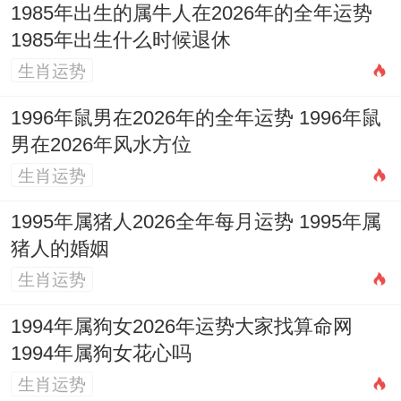
1985年出生的属牛人在2026年的全年运势
2004年甲申猴：天干甲木偏财透出。欲求丙
1985年出生什么时候退休
火七杀之生，由...做成「财生杀旺」，青少
生肖运势
年学业压力陡增，叛逆心强，需家长合理引
1996年鼠男在2026年的全年运势 1996年鼠
导，亦需防范早恋或网络消费过度。
男在2026年风水方位
生肖运势
2016年丙申猴：天干双丙火。七杀势盛，小
朋友个性表现更加强势好动，易受伤或生
1995年属猪人2026全年每月运势 1995年属
猪人的婚姻
病，家长需悉心看护其安全与健康，并注重
生肖运势
培养其耐心与规则意识。
1994年属狗女2026年运势大家找算命网
2026年逐月运势提点
1994年属狗女花心吗
正月（庚寅）：金木交战，谋事开端易有竞
生肖运势