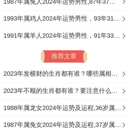
1987年属兔人2024年运势男性,87年37岁属兔男2024年每月运程怎么样
辰星带来的隔阂感。
1993年属鸡人2024年运势男性，93年31岁属鸡男2024年每月运程怎么样
火旺克金，平安健康慎防劳损
从五行生克论，丙午年烈火炎炎，对庚申金
1991年属羊人2024年运势男性，91年33岁属羊男2024年每月运程怎么样
日主构成持续的「火旺克金」之势，金在人
推荐文章
体主肺，呼吸道、骨骼，牙齿及大肠，本年
需特别关注呼吸为你健康，防范咽喉炎症，
2023年发横财的生肖都有谁？哪些属相财运旺盛？
咳嗽、气喘等问题，尤其在空气干燥或污染
较重时，筋骨劳损亦是重点防范范围高强度
2023年不顺的生肖都有谁？要注意什么呢？
工作压力或不当运动易造成颈椎，腰椎、关
1988年属龙女2024年运势及运程,36岁属龙人2024全年每月运势女性如何
节不适或意外扭伤。
1987年属兔女2024年运势及运程,37岁属兔人2024全年每月运势女性如何
午火亦代表心脏与血液。火金交战，需留意