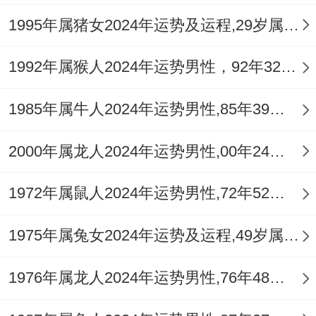
大。
1995年属猪女2024年运势及运程,29岁属猪人2024全年每月运势女性如何
午火官星与申金夫妻宫未构成直接六盒三
1992年属猴人2024年运势男性，92年32岁属猴男2024年每月运程怎么样
合。关系进展易遇阻碍，需更多主动与耐心
1985年属牛人2024年运势男性,85年39岁属牛男2024年每月运程怎么样
经营，已婚或已有伴侣者，火金相激之象可
能转化为夫妻间的争执，或因一方过度专注
2000年属龙人2024年运势男性,00年24岁属龙男2024年每月运程怎么样
事业而冷落家庭，造成情感交流减少，产生
孤独感。
1972年属鼠人2024年运势男性,72年52岁属鼠男2024年每月运程怎么样
女性命主尤需注意配偶健康与事业压力。化
1975年属兔女2024年运势及运程,49岁属兔人2024全年每月运势女性如何
解此局，关键在于主动沟通与增加温情互
1976年属龙人2024年运势男性,76年48岁属龙男2024年每月运程怎么样
动，可考虑佩戴【祥安阁九艳利贵手链】，
借助人缘磁场增进彼此情谊与理解，淡化孤