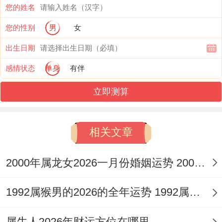
您的姓名
成功败垂成，尤需警惕农历五月、十一月，
您的性别
男
女
故此年行事，当以「敏于行而慎于言」为
出生日期
纲，将巨大压力视作锤炼自身的熔炉，才能
感情状态
单身
有伴
在激烈竞争中脱颖而出。
立即测算
财官相生，财运走势先扬后抑
流年「财星藏库」，太岁午中暗藏己土正
相关文章
财，得天干丙火官星之生，由...做成「财官
相生」的有利格局，主正财收入稳定，且有
2000年属龙女2026一月份婚姻运势 2000年属龙女2026每月运程
机遇通过职位提升、专业声誉增长而获利，
1992属猴男的2026的全年运势 1992属猴男的最佳婚配
对于从事公职、专业技术或稳定经营的猴人
此年薪资、项目奖金或有可喜增长，但需清
属牛人2026年财运方位在哪里