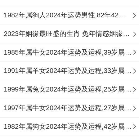
心血管在领域、的亚健康信号，如心悸，血
1982年属狗人2024年运势男性,82年42岁属狗男2024年每月运程怎么样
压波动等，避免长期熬夜与精神过度紧张，
流年「火燥土焦」，也需注意皮肤过敏，上
2023年姻缘最旺盛的生肖 兔年情感姻缘运比较旺的属相
火、便秘等小疾烦扰，建议定期进行舒缓性
1985年属牛女2024年运势及运程,39岁属牛人2024全年每月运势女性如何
锻炼，如游泳，瑜伽，并注重饮食清淡以润
肺降火，驾车人士，车内悬挂【祥安阁一路
1991年属羊女2024年运势及运程,33岁属羊人2024全年每月运势女性如何
畅行车挂】，帮助化解路途中的五行冲克，
1999年属兔女2024年运势及运程,25岁属兔人2024全年每月运势女性如何
护佑行车平安。
不同年份属猴人2026年运程
1997年属牛女2024年运势及运程,27岁属牛人2024全年每月运势女性如何
1968年戊申猴：天干戊土偏印生扶。能必须
1982年属狗女2024年运势及运程,42岁属狗人2024全年每月运势女性如何
程度化解丙火七杀之克，但「枭神夺食」之