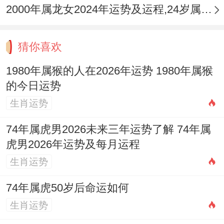
2000年属龙女2024年运势及运程,24岁属龙人2024全年每月运势女性如何
虑仍存，事业上易得长辈贵人暗中助力，但
想法易偏激，与晚辈下属沟通不畅，健康注
猜你喜欢
意脾胃消化。
1980年属猴的人在2026年运势 1980年属猴
的今日运势
1980年庚申猴：（如前文详述，为本年重
生肖运势
点）。
74年属虎男2026未来三年运势了解 74年属
1992年壬申猴：天干壬水食神透出。与岁君
虎男2026年运势及每月运程
生肖运势
丙火形成「食神制杀」，此年才华得以施
展，以智谋、技艺化解压力，易因创新、表
74年属虎50岁后命运如何
现获得名声，但水火相战，情绪起伏大，感
生肖运势
情易生变动。