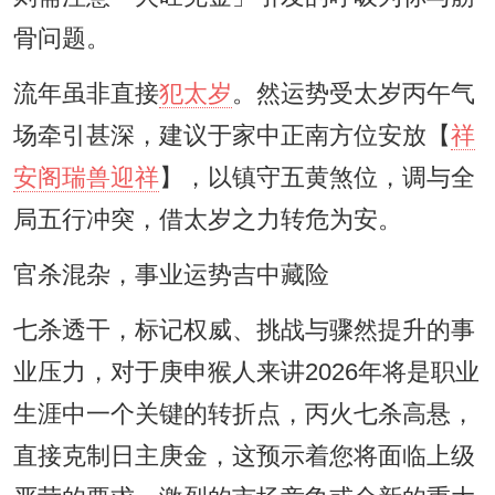
骨问题。
流年虽非直接
犯太岁
。然运势受太岁丙午气
场牵引甚深，建议于家中正南方位安放【
祥
安阁瑞兽迎祥
】，以镇守五黄煞位，调与全
局五行冲突，借太岁之力转危为安。
官杀混杂，事业运势吉中藏险
七杀透干，标记权威、挑战与骤然提升的事
业压力，对于庚申猴人来讲2026年将是职业
生涯中一个关键的转折点，丙火七杀高悬，
直接克制日主庚金，这预示着您将面临上级