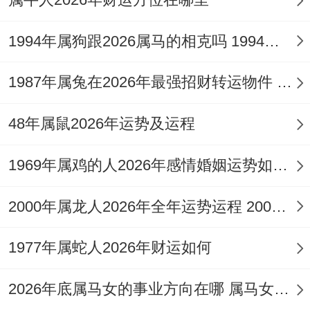
醒认识，劫财暗伏之局始终存在。
1994年属狗跟2026属马的相克吗 1994年属狗跟1996年属鼠配吗
申金为日主之根，亦为比肩，流年地支午火
与申金并无直接生合，反有克制之嫌，代表
1987年属兔在2026年最强招财转运物件 1987年属兔在2026年6月3日
着同辈，同事、合作伙伴可能成为消耗您财
48年属鼠2026年运势及运程
运的力量，大额投资，民间借贷、替人担保
等事宜务必万分谨慎，极易陷入「比肩夺
1969年属鸡的人2026年感情婚姻运势如何 1969年属鸡的五行是属土还是属金
财」的陷阱，造成财富流失。
2000年属龙人2026年全年运势运程 2000年属什么生肖
偏财方面因无强力食伤星生助。投机性投资
如股票、期货等风险极高，不宜作为重要求
1977年属蛇人2026年财运如何
财手段，全年财运高点或在夏季火旺生土之
2026年底属马女的事业方向在哪 属马女的事业心
时但秋冬金水旺相，需守成为上，欲稳固财