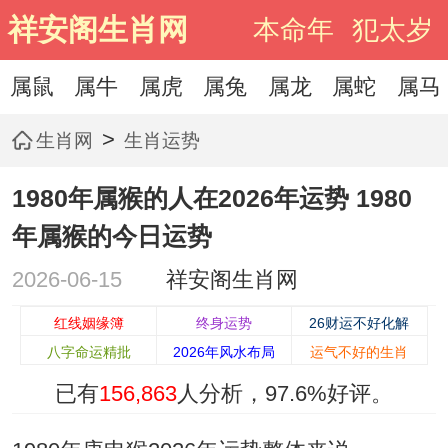
祥安阁生肖网
本命年
犯太岁
属鼠
属牛
属虎
属兔
属龙
属蛇
属马
>
生肖网
生肖运势
1980年属猴的人在2026年运势 1980
年属猴的今日运势
2026-06-15
祥安阁生肖网
红线姻缘簿
终身运势
26财运不好化解
八字命运精批
2026年风水布局
运气不好的生肖
已有
156,863
人分析，
97.6%
好评。