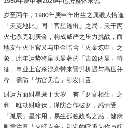
1980年庚申猴2026年运势整体来说
岁至丙午，1980年庚申年出生之属猴人恰逢
「天克地比」同「官星透出」之局，天干丙
火七杀克制庚金，构成威严之压力挑战，而
地支午火正官又与申金暗含「火金炼申」之
象，此年运势将呈现显著的「吉凶两显」特
征，事业上官杀混杂带来晋升机遇与高压并
存，需防「伤官见官」引发口舌。
财运方面财星藏于太岁。有「财官相生」之
利，唯劫财暗伏，谨防合作破财，感情受
「孤辰」星作用，易生孤独疏离之感，健康
则需注意「火旺克金」引发的呼吸为你与筋