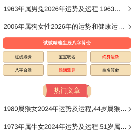
源，可借助【
祥安阁聚宝皆财
】摆件置于家
1963年属男兔2026年运势及运程 1963年属男兔12月份运势
中或办公室正东方位，以催旺流年正财星
2006年属狗女性2026年的运势和健康运势 2006年属狗女2026年学业运怎么样
位，凝聚财气。
试试精准生辰八字算命
孤辰入意，感情姻缘需主动破冰
红线姻缘
宝宝取名
终身运势
庚申猴人于丙午年命理星宿中遇「孤辰」星
作用，此星主孤高清冷、内心疏离之感。
八字合婚
婚姻测算
姓名算命
对于单身者来讲官杀夫星虽现于流年显示有
热门文章
异性缘分出现，尤其易遇到条件优秀、个性
强势或社会地位较高的对象，但七杀特性使
1980属猴女2024年运势及运程,44岁属猴人2024全年每月运势女性如何
得感情来得突然且充斥压力，可能始于工作
1973年属牛女2024年运势及运程,51岁属牛人2024全年每月运势女性如何
场合或带有功利色彩，彼此间磨合挑战较