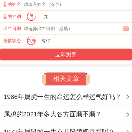
在这一年属鼠人的家庭运势异常的不错 - 自
您的姓名
己的子女已经长大能够给家里帮上忙~总体
您的性别
男
女
上的家庭运势会越来越好，在同时自己的身
出生日期
体依然很的硬朗、能够给自己的子女提供力
感情状态
单身
有伴
所能及的帮助，不仅如此也能够更好的为铺
立即测算
路 - 家庭运势非常的好,子女也非常的孝顺孝
敬再加上也相当的争气~往往在这一年能够
相关文章
给家庭带来好转机 - 在同时自己全局的身体
状态依然保持得相当好~家人团结一心能够
1986年属虎一生的命运怎么样运气好吗？
非常的温馨富足。
属鸡的2021年多大各方面顺不顺？
1972年属鼠的一生有几段婚姻幸福吗？