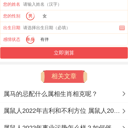
属鼠人与属猪人都异常珍惜感情 - 他们认为
您的姓名
感情是需要经营的~只有这样共同努力才能
您的性别
男
女
让感情更加稳定。
出生日期
属鼠人习惯上很会制造惊喜跟浪漫，这让属
感情状态
单身
有伴
猪人感到真温馨与幸福。而属猪人的温和同
立即测算
善良、也让属鼠人感到安心和舒适。
他们的感情真稳定不轻松受到外界的干扰和
相关文章
波及。
属马的忌配什么属相生肖相克呢？
四、家庭关系同睦
属鼠人2022年吉利和不利方位 属鼠人2022年发展如何
属鼠人同属猪人都非常重视家庭关系~他们
认为家庭是人生最要紧的组成部分。
属鼠人2023年事业运势怎么样？如何催旺事业运？