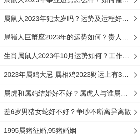
婚后他们多数时候能够很好地处理家庭中的
属鼠人2023年犯太岁吗？运势及运程好不好？
好些问题,彼此之间也有很好的沟通和交流...
属鼠人的机智与敏锐，让他们很会处理家庭
属猪人巨蟹座2023年的运势如何？贵人相助事业有成
关系中的形形色色矛盾与冲突，而属猪人的
生肖属鼠人2023年10月运势如何？工作如意人脉广阔
温和与善良则让他们很有包容心与理解力。
2023年属鸡大忌 属相鸡2023财运上有3个大忌
在这样的家庭环境中成长，他们的孩子也会
受到很好的教育与影响。
属虎和属鸡结婚好不好？属虎人与谁属相相合？
​差6岁男猪女蛇好不好？争吵不断离异离散
1995属猪征婚,95猪婚姻