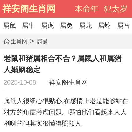
祥安阁生肖网
本命年
犯太岁
属鼠
属牛
属虎
属兔
属龙
属蛇
属马
>
生肖网
属鼠
老鼠和猪属相合不合？属鼠人和属猪
人婚姻稳定
2025-10-08
祥安阁生肖网
属鼠人很细心很贴心,在感情上老是能够站在
对方的角度考虑问题。哪怕他们看起来大大
咧咧的但其实很懂得照顾人.