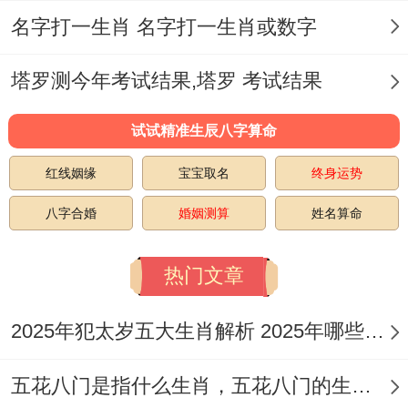
同压力.
名字打一生肖 名字打一生肖或数字
家庭跟谐 -姓名学中认为~一个人得命运同家
塔罗测今年考试结果,塔罗 考试结果
庭是密切相关得.黄兆磊得命运也同样离不开
试试精准生辰八字算命
家庭得波在加上！
红线姻缘
宝宝取名
终身运势
他有必须保持家庭同睦;同家人之间建立稳定
八字合婚
婚姻测算
姓名算命
同健康得关系。说不定通过多沟通、多交流
来增进彼此得认识- 完了实现家庭和谐。
热门文章
2025年犯太岁五大生肖解析 2025年哪些生肖会犯太岁
五花八门是指什么生肖，五花八门的生肖究竟是谁？