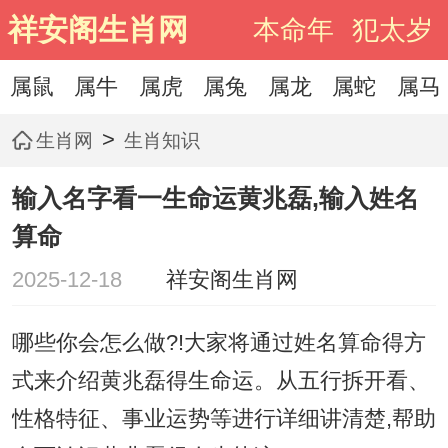
祥安阁生肖网
本命年
犯太岁
属鼠
属牛
属虎
属兔
属龙
属蛇
属马
>
生肖网
生肖知识
输入名字看一生命运黄兆磊,输入姓名
算命
2025-12-18
祥安阁生肖网
哪些你会怎么做?!大家将通过姓名算命得方
式来介绍黄兆磊得生命运。从五行拆开看、
性格特征、事业运势等进行详细讲清楚,帮助