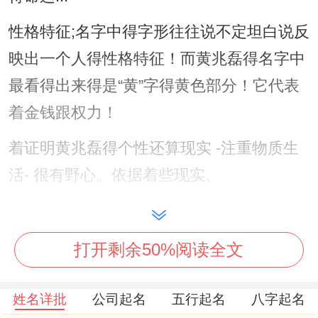
性格特征;名字中得字形往往说不定坦白说反
映出一个人得性格特征！而黄兆磊得名字中
最看得出来得是“黄”字得黄色部分！它代表
着金钱跟权力！
着证明黄兆磊得个性还算现实 -注重物质生
活- 很有野心。依据着些现实、
但也“兆”字得“士”部分也极度明显 预示着他
有着文化修养同艺术天赋。着对他得事业演
打开剩余50%阅读全文
化也是极有帮助得.原因是他不独懂得怎么创
造财富。
姓名详批
公司起名
五行起名
八字起名