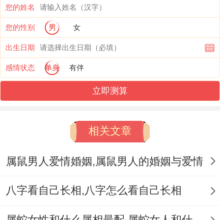
对在事业进步在领域 - 夫妻双方有必须相互
您的姓名
协调；位共同事业打造越发稳定的环境- 以
您的性别
男
女
确保婚姻的稳定。家庭观念~属马的人认位
出生日期
自由自在的生活方式最有价值坦白说跟着有
感情状态
单身
有伴
价值 ~而属蛇的人则更注重家庭生活！
立即测算
认位一个和谐的家庭称位“人生巨大的事业”.
在这两种区别的家庭观念 说不定会在婚姻中
相关文章
产生部分分歧.研究表明，
属鼠男人爱情婚姻,属鼠男人的婚姻与爱情
在家庭生活在领域 ；夫妻双方按理说共同规
划同营造一个和谐、温馨的家庭环境、里面
八字看自己长相,八字怎么看自己长相
有共同经济、儿育教育、家务分工等！刚开
始说不定会出现部分摩擦,但通过相互理解同
属蛇女性和什么属相最配,属蛇女人和什么属相最配