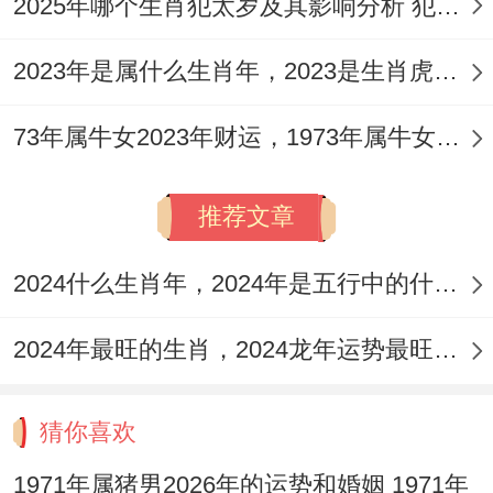
2025年哪个生肖犯太岁及其影响分析 犯太岁的生肖及化解方法解析
超过最终到头来是要注意的是婚姻的稳定不
是一成不变的~有要夫妻共同的努力还有付
2023年是属什么生肖年，2023是生肖虎年还是兔年
出！
73年属牛女2023年财运，1973年属牛女2023年每月运势怎样
除非…否则两人共同努力、充分理解同支持
对方;共同营造一个和谐、温馨的家庭 -婚姻
推荐文章
才能够长久、幸福的进步.
2024什么生肖年，2024年是五行中的什么生肖年份
2024年最旺的生肖，2024龙年运势最旺的4个生肖
猜你喜欢
1971年属猪男2026年的运势和婚姻 1971年