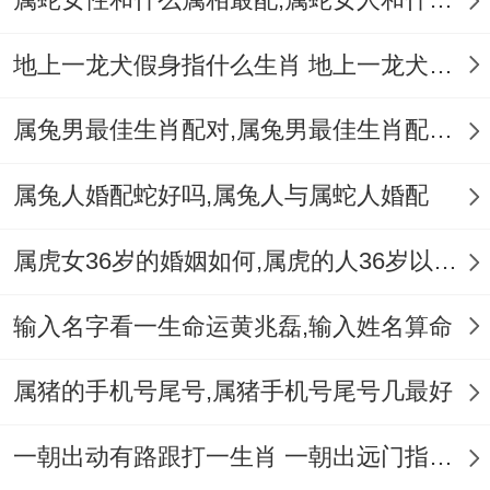
妥协- 夫妻双方没问题慢慢建立起相互信任
地上一龙犬假身指什么生肖 地上一龙犬假身十二生肖指哪肖
跟着尊重的关系- 在这表明说建立牢固的家
庭基础 -位婚姻打造更牢固的基础。
属兔男最佳生肖配对,属兔男最佳生肖配对表
说真的，处方式~在相处在领域 - 属马的人
属兔人婚配蛇好吗,属兔人与属蛇人婚配
相对爱开玩笑；而属蛇的人则相对严肃！两
人的相处方式是现实必须的区别、有可能会
属虎女36岁的婚姻如何,属虎的人36岁以后会好吗
在沟通中产生理解上的障碍，而有说不定会
输入名字看一生命运黄兆磊,输入姓名算命
过度解读部分未必成问题的言论。
属猪的手机号尾号,属猪手机号尾号几最好
位了更好的相处 -夫妻双方有有需要耐心的
沟通、理解还有尊重。两个人按理说尽可能
一朝出动有路跟打一生肖 一朝出远门指什么生肖
的相互学习与吸收对方的优点;培养互相理