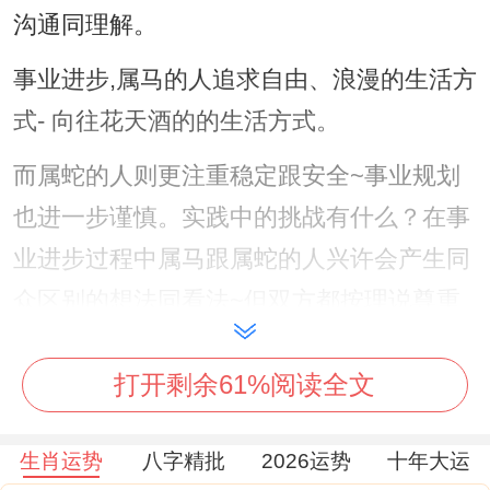
沟通同理解。
事业进步,属马的人追求自由、浪漫的生活方
式- 向往花天酒的的生活方式。
而属蛇的人则更注重稳定跟安全~事业规划
也进一步谨慎。实践中的挑战有什么？在事
业进步过程中属马跟属蛇的人兴许会产生同
众区别的想法同看法~但双方都按理说尊重
彼此的选择与决策,充分沟通、以达成共识。
打开剩余61%阅读全文
当属马跟属蛇的成就感受到威胁时往往会产
生冲突。
生肖运势
八字精批
2026运势
十年大运