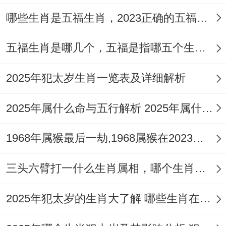
婚姻关系...
哪些生肖是五福生肖，2023正确的五福生肖是哪5位
怎么样保持婚姻稳定 位了保证婚姻的稳定
五福生肖是哪几个，五福是指哪五个生肖动物
属马同属蛇的夫妻有要慢慢建立起相互信任
2025年犯太岁生肖一览表及详细解析
的关系、相互理解与尊重！
通过相互交流;寻求更好的解决问题的办法;
2025年属什么命与五行解析 2025年属什么生肖五行属性是什么
夫妻才能够建立牢固、稳定的婚姻关系！
1968年属猴最后一劫,1968属猴在2023劫数
在平时生活中夫妻要相互关注 老是表达自己
三头六臂打一什么生肖属相，哪个生肖三头六臂
的爱意;增进彼此的感情。
2025年犯太岁的生肖大了解 哪些生肖在2025年犯太岁