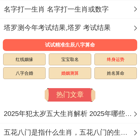
解、信任与尊重的关系；
名字打一生肖 名字打一生肖或数字
慢慢建立起正确而健康的相处方式。
塔罗测今年考试结果,塔罗 考试结果
婚姻危机- 家庭中产生部分矛盾是不可避免
试试精准生辰八字算命
的 不料夫妻之间行不行能够解决这些矛盾、
红线姻缘
宝宝取名
终身运势
就关系着婚姻行不行能够稳定的进步！属马
八字合婚
婚姻测算
姓名算命
与属蛇的人在婚姻中也会面临部分危机，如
经济问题、家庭矛盾等。
热门文章
遗憾的是夫妻双方有有得摒弃不堪一击的心
2025年犯太岁五大生肖解析 2025年哪些生肖会犯太岁
态，而是要热心处理问题 -寻找解决办法。
夫妻之间有有需要互相信任 相互支持,共同
五花八门是指什么生肖，五花八门的生肖究竟是谁？
面对不不难 -重塑婚姻~建立更稳定、健康的