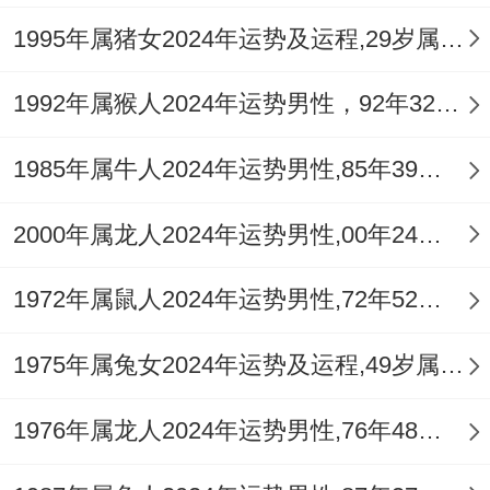
唯有夫妻间加强沟通。将关注点共同投向家
1995年属猪女2024年运势及运程,29岁属猪人2024全年每月运势女性如何
庭未来的建设与规划，借「红鸾」之喜气举
1992年属猴人2024年运势男性，92年32岁属猴男2024年每月运程怎么样
办部分纪念仪式或家庭旅行，才能有效化解
戾气，增进情谊。
1985年属牛人2024年运势男性,85年39岁属牛男2024年每月运程怎么样
平安健康运势：火旺木虚与慢性消耗
2000年属龙人2024年运势男性,00年24岁属龙男2024年每月运程怎么样
五行木衰是此年健康运势的根源所在。乙木
代表肝胆，神经与筋骨，在烈火炙烤下，容
1972年属鼠人2024年运势男性,72年52岁属鼠男2024年每月运程怎么样
易出现肝火旺盛，眼睛干涩、睡眠质量下
1975年属兔女2024年运势及运程,49岁属兔人2024全年每月运势女性如何
降，肩颈酸痛或免疫力下降等问题。
1976年属龙人2024年运势男性,76年48岁属龙男2024年每月运程怎么样
值「驿马」之年频繁出差或旅途劳累会加剧
这种消耗，需特别注意交通安全与饮食卫