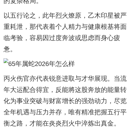
的复杂格局。
以五行论之，此年烈火燎原，乙木印星被严
重耗泄，那代表着个人精力与健康根基将面
临考验，容易因过度奔波或思虑而身心疲
惫。
丙火伤官亦代表锐意进取与才华展现。当流
年大运配合得宜，反能將这股奔放的能量转
化为事业突破与财富增长的强劲动力，尽览
全年机遇与压力并存，唯有精准把握五行平
衡之路，才能在炎炎烈火中淬炼出真金。