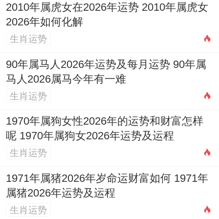
2010年属虎女在2026年运势 2010年属虎女
不足，家长需善加引导，培养其才艺，同时
2026年如何化解
注意用火、用电安全及运动伤害。
生肖运势
2026年月份运势提点
90年属马人2026年运势及每月运势 90年属
正月（庚寅）与二月（辛卯）：木气渐旺，
马人2026属马今年有一难
印星得力，开局平稳，利于学习、规划，可
生肖运势
得长辈关照。
1970年属狗女性2026年的运势和财富怎样
呢 1970年属狗女2026年运势及运程
三月（壬辰）至五月（甲午）：火土之势渐
生肖运势
成。压力与机遇同步增长，四月（癸巳）易
有竞争，五月（丙午）伏吟流年变动或冲突
1971年属猪2026年岁命运财富如何 1971年
属猪2026年运势及运程
达到顶点，重大决策宜缓。
生肖运势