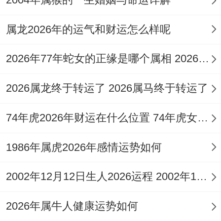
地支「巳午半会」火局。极大增强了「比
劫」的力量，这便构成了「比劫夺财」的险
属龙2026年的运气和财运怎么样呢
峻局面，说通俗些，就是赚钱机遇虽多，但
2026年77年蛇女的正缘是哪个属相 2026年77年属蛇人每月运势完整版
竞争也异常激烈，钱财易因合作分歧、朋友
借贷、他人瓜分或冲动消费而流失。
2026属龙终于转运了 2026属马终于转运了
从理财角度，此年宜攻守兼备，激进投资需
74年虎2026年财运在什么位置 74年虎女2026事业财运方位
格外介绍合伙人信誉，并预留充足现金流以
1986年属虎2026年感情运势如何
应对突发开销，那佩戴
祥安阁喜庆迎犀
吊
坠，借犀牛之镇守与太极之调与，可增强命
2002年12月12日生人2026运程 2002年12月今年多大
主对财库的守护之力，平衡火土过旺之弊。
2026年属牛人健康运势如何
感情姻缘运势：红鸾星动与情绪风波