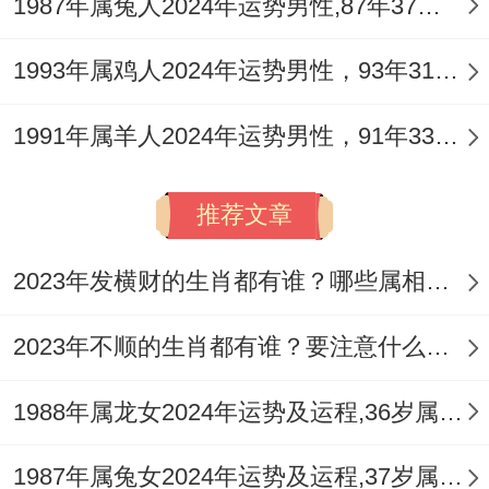
1987年属兔人2024年运势男性,87年37岁属兔男2024年每月运程怎么样
生，防范意外皮外伤或急性肠胃炎，当健康
根基不稳时情绪也易变得焦躁不安，形成恶
1993年属鸡人2024年运势男性，93年31岁属鸡男2024年每月运程怎么样
性循环，此年养生之路，重在「润」同
1991年属羊人2024年运势男性，91年33岁属羊男2024年每月运程怎么样
「静」。
多食用滋阴润燥之物。如汤品、粥类；培养
推荐文章
如阅读、太极、园艺等可以让心神宁静的爱
2023年发横财的生肖都有谁？哪些属相财运旺盛？
好，尽量减少不必要的夜间应酬与高强度熬
夜，为身体储存足够的「水」来平衡过旺的
2023年不顺的生肖都有谁？要注意什么呢？
「火」。
1988年属龙女2024年运势及运程,36岁属龙人2024全年每月运势女性如何
不同年份乙巳蛇人运程细分
1987年属兔女2024年运势及运程,37岁属兔人2024全年每月运势女性如何
1965年乙巳蛇（虚岁62）：此年命主正行晚