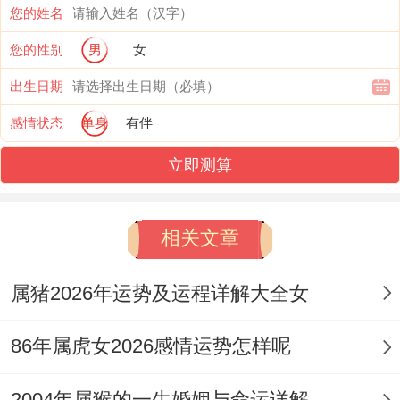
来忙乱，长远看却是拓展视野，积累重要资
您的姓名
历的良机，但需谨记「伤官见官」的隐患，
您的性别
男
女
马上在表达观点，推动改革时须注意方式方
出生日期
法，避免与上级或法规发生正面冲突，以免
感情状态
单身
有伴
引发口舌官非。
立即测算
财运运势：财星透干与比劫争财的博弈
相关文章
偏财透干是丙午年对乙巳蛇人财运最直接的
馈赠，流年天干丙火伤官生助午中己土偏
属猪2026年运势及运程详解大全女
财，代表着通过非传统、创新性的渠道获取
财富的机遇大增，尤其在投资、副业或技术
86年属虎女2026感情运势怎样呢
入股在领域 易有意外收获。
2004年属猴的一生婚姻与命运详解