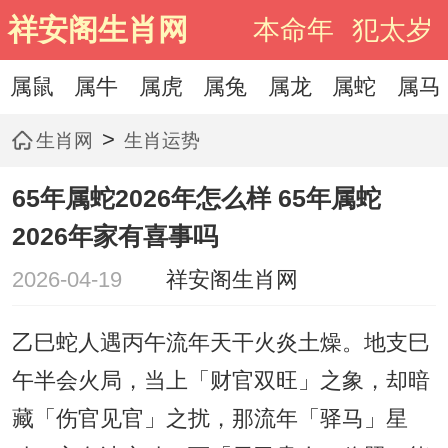
祥安阁生肖网
本命年
犯太岁
属鼠
属牛
属虎
属兔
属龙
属蛇
属马
>
生肖网
生肖运势
65年属蛇2026年怎么样 65年属蛇
2026年家有喜事吗
2026-04-19
祥安阁生肖网
乙巳蛇人遇丙午流年天干火炎土燥。地支巳
午半会火局，当上「财官双旺」之象，却暗
藏「伤官见官」之扰，那流年「驿马」星