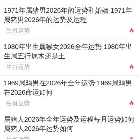
六月（乙未）至八月（丁酉）：财星力量稳
1971年属猪男2026年的运势和婚姻 1971年
固，是上半年努力兑现成果的时期。但七月
属猪男2026年的运势及运程
（丙申）伤官见官，谨防口舌。
生肖运势
九月（戊戌）至十一月（庚子）：土金水渐
1980年出生属猴女2026全年运势 1980年出
转。运势趋于缓与，十月（己亥）驿马逢
生属五行属木还是土
冲，仍有远行可能，十一月（庚子）子午
生肖运势
冲，需注意情绪与心血管健康。
1969属鸡男在2026年全年运势 1969属鸡男
十二月（辛丑）：年末归於平静，丑土晦火
在2026命运如何
生金，是整理、稳固财务的好时机。
生肖运势
属猪人2026年全年运势及运程每月运势如何
属猪人2026年运势如何