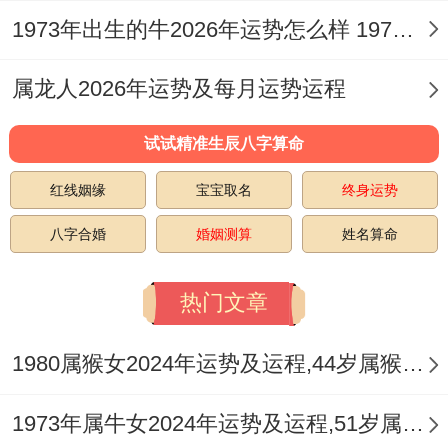
红鸾入命，是乙巳蛇人2026年家宅喜庆的核
1973年出生的牛2026年运势怎么样 1973年出生什么时候退休
心星象依据，这颗主管婚嫁喜庆的吉星降
属龙人2026年运势及每月运势运程
临，对于未婚者来讲是缔结良缘的绝佳年
份，易遇正缘并步入婚姻殿堂；对于已婚
试试精准生辰八字算命
者，则可能是家庭增添新成员，如生育子
红线姻缘
宝宝取名
终身运势
女，或子女成家立业之喜。
八字合婚
婚姻测算
姓名算命
但感情运势并非一帆风顺。因「伤官」星亦
热门文章
主导情绪与挑剔之心，伴隨「比劫」的潜在
作用，夫妻或伴侣之间易因财务分配、人际
1980属猴女2024年运势及运程,44岁属猴人2024全年每月运势女性如何
交往或对子女教育的理念不同而产生争执，
单身者则需警惕陷入复杂或多角关系。
1973年属牛女2024年运势及运程,51岁属牛人2024全年每月运势女性如何