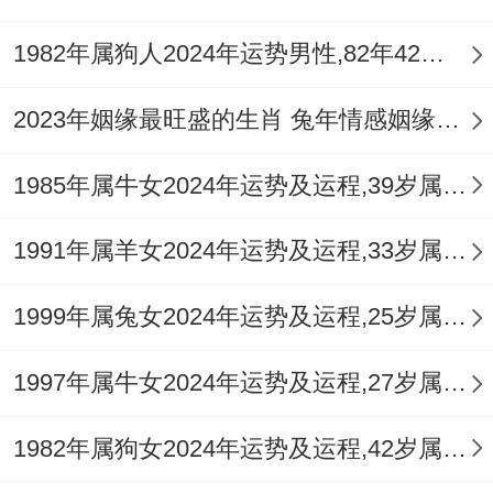
年大运。流年「伤官」虽主变动，但结合年
1982年属狗人2024年运势男性,82年42岁属狗男2024年每月运程怎么样
龄，更多体现在生活重心的转移上如退休规
2023年姻缘最旺盛的生肖 兔年情感姻缘运比较旺的属相
划、兴趣培养或为子女孙辈操持喜事，那财
务上需尤为稳健，警惕高收益投资陷阱，健
1985年属牛女2024年运势及运程,39岁属牛人2024全年每月运势女性如何
康上定期检查肝胆功能是关键。
1991年属羊女2024年运势及运程,33岁属羊人2024全年每月运势女性如何
1977年丁巳蛇（虚岁50）：正值人生巅峰
期。此年「伤官生财」之力最强，事业上可
1999年属兔女2024年运势及运程,25岁属兔人2024全年每月运势女性如何
能有重大转型或创业机遇，但「比劫夺财」
1997年属牛女2024年运势及运程,27岁属牛人2024全年每月运势女性如何
的应象也最明显，合作务必法律手续齐全，
健康需防过劳。
1982年属狗女2024年运势及运程,42岁属狗人2024全年每月运势女性如何
1989年己巳蛇（虚岁38）：处于事业与家庭