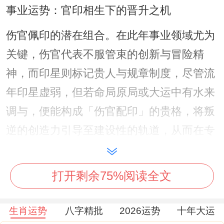
事业运势：官印相生下的晋升之机
伤官佩印的潜在组合。在此年事业领域尤为
关键，伤官代表不服管束的创新与冒险精
神，而印星则标记贵人与规章制度，尽管流
年印星虚弱，但若命局原局或大运中有水来
调与，便能构成「伤官配印」的贵格，将叛
逆的创造力引导至建设性的轨道，从而在专
业领域取得权威性的认可或职务晋升。
那「驿马」星入驻事业宫。预示着工作环境
打开剩余75%阅读全文
易有变动，如外派，出差、部门调整或项目
生肖运势
八字精批
2026运势
十年大运
地点的转换，据星象显示，此变动虽初时带