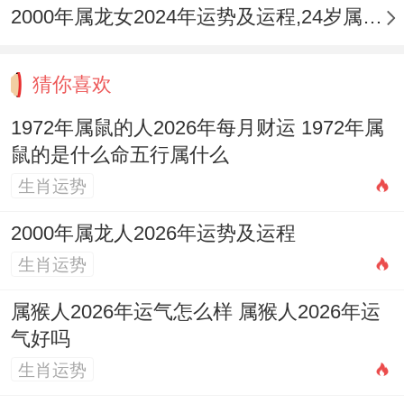
2000年属龙女2024年运势及运程,24岁属龙人2024全年每月运势女性如何
双重压力期。流年变动可能带来岗位调整或
职场竞争白热化，感情上「红鸾」利于解决
猜你喜欢
婚姻大事，但已婚者需平衡工作与家庭，财
运起伏大，不宜冒进。
1972年属鼠的人2026年每月财运 1972年属
鼠的是什么命五行属什么
2001年辛巳蛇（虚岁26）：初入社会或深造
生肖运势
关键期。「伤官」利于学业突破与创意发
2000年属龙人2026年运势及运程
挥，利于考试、考证，但人际上易特立独
生肖运势
行，需融入团队，感情机遇多，需谨慎选
择。
属猴人2026年运气怎么样 属猴人2026年运
气好吗
2013年癸巳蛇（虚岁14）：成长学习期。孩
生肖运势
子思维活跃，表现欲强，但易叛逆、专注力