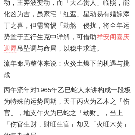
动，主奔波变动，而「天乙贵人」临照，能
化凶为吉，虽家宅「红鸾」星动易有婚嫁添
丁之喜，但需警惕「劫煞」侵扰，将全年运
势置于五行生克中详解，可借助
祥安阁喜庆
迎犀
吊坠调与命局，以稳中求进。
流年命局整体来说：火炎土燥下的机遇与挑
战
丙午流年对1965年乙巳蛇人来讲构成一段极
为特殊的运势周期，天干丙火为乙木之「伤
官」，地支午火为巳蛇之「劫财」，当上
「伤官生财，财旺生官」却又「火旺木焚」