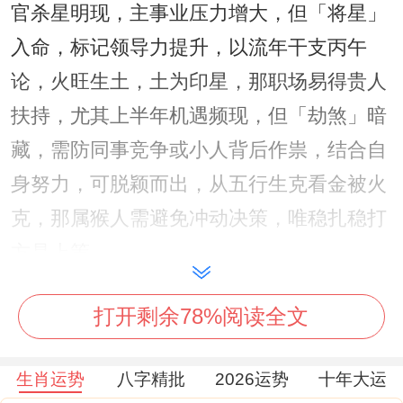
官杀星明现，主事业压力增大，但「将星」
入命，标记领导力提升，以流年干支丙午
论，火旺生土，土为印星，那职场易得贵人
扶持，尤其上半年机遇频现，但「劫煞」暗
藏，需防同事竞争或小人背后作祟，结合自
身努力，可脱颖而出，从五行生克看金被火
克，那属猴人需避免冲动决策，唯稳扎稳打
方是上策。
流年遇「伤官见官」，主事业多波折，尤其
打开剩余78%阅读全文
法律或合同事宜需谨慎，以命宫飞星论，东
北方文昌位吉气汇聚，那从事文职或创意工
生肖运势
八字精批
2026运势
十年大运
作者可借势发力，伴「天解」星暗助，那即