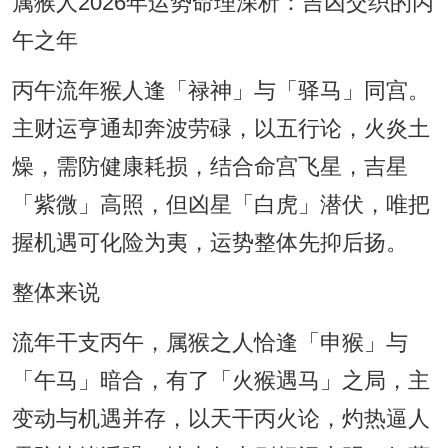
属猴人2026年运势命理深析：吉凶交织的丙
午之年
丙午流年猴人逢「禄神」与「驿马」同宫。
主财运亨通却奔波劳碌，以五行论，火炎土
燥，需防健康耗损，结合命宫飞星，吉星
「紫微」高照，但凶星「白虎」潜伏，唯把
握机遇可化险为夷，运势整体先抑后扬。
整体来说
流年干支丙午，属猴之人恰逢「申猴」与
「午马」暗合，有了「火猴遇马」之局，主
变动与机遇并存，以天干丙火论，灼热逼人