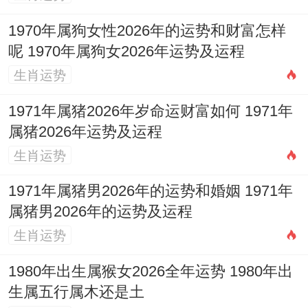
桃花旺动，感情易有新进展，可借「红鸾」
1970年属狗女性2026年的运势和财富怎样
星力把握良缘，2004年甲申猴，那学业压力
呢 1970年属狗女2026年运势及运程
大，但文昌位助运，那努力可获佳绩，2016
生肖运势
年丙申猴，那童年运势平稳，唯健康小恙，
1971年属猪2026年岁命运财富如何 1971年
家长需细心照料。
属猪2026年运势及运程
生肖运势
1971年属猪男2026年的运势和婚姻 1971年
对于1920年或2004年之前生人那流年逢
属猪男2026年的运势及运程
「天克地冲」。主变动较大，但那以不变应
生肖运势
万变为上策，以具体年份论，那1944年甲申
1980年出生属猴女2026全年运势 1980年出
猴健康运佳，可享受天伦之乐；而1978年戊
生属五行属木还是土
申猴则事业遇瓶颈，需借贵人扶持突破，据