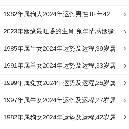
布局，以黑曜石材质论，那
祥安阁象运泰顺
1982年属狗人2024年运势男性,82年42岁属狗男2024年每月运程怎么样
吊坠为属猴人专属护身符，其宝象口衔葫芦
立于泰山之巅，标记稳如泰山、运势顺遂，
2023年姻缘最旺盛的生肖 兔年情感姻缘运比较旺的属相
可随身佩戴以化解凶星，那
祥安阁登榜扬名
1985年属牛女2024年运势及运程,39岁属牛人2024全年每月运势女性如何
摆件适用于东北方文昌位，助事业学业提
升；而祥安阁一路畅行车挂则保出行平安，
1991年属羊女2024年运势及运程,33岁属羊人2024全年每月运势女性如何
据五行生克，那猴人2026年宜多用白色或金
色物品，以补金气不足。
1999年属兔女2024年运势及运程,25岁属兔人2024全年每月运势女性如何
流年吉凶交织，那开运需内外兼修，以风水
1997年属牛女2024年运势及运程,27岁属牛人2024全年每月运势女性如何
方位论，那西北方病符位可放置祥安阁雄狮
1982年属狗女2024年运势及运程,42岁属狗人2024全年每月运势女性如何
护宅，那雄狮佩刀形象震慑煞气，护佑家宅
安宁，结合日常习性，那猴人宜多接触水元