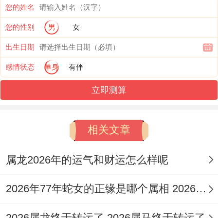
您的姓名
使遇到困难也能逢凶化吉，唯保持耐心是关
您的性别
男
女
键，据行业趋势，那猴人2026年宜多参与团
出生日期
队合作，避免单打独斗，从而提升成功率。
感情状态
单身
有伴
属猴人2026年财运运势
立即测算
财星「正财」透干，主收入稳定，但「偏
财」受「大耗」星作用，投资需谨慎，以流
相关文章
年太岁方位论，正南方为五黄煞位，那财运
易受破耗，尤其避免在此方位进行重大财务
属龙2026年的运气和财运怎么样呢
操作，伴「禄神」加持，那正财可期，唯开
2026年77年蛇女的正缘是哪个属相 2026年77年属蛇人每月运势完整版
销增大，需做好理财规划，据九宫飞星，正
东方为正财位，可摆放
祥安阁聚宝皆财
以催
2026属龙终于转运了 2026属马终于转运了