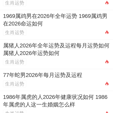
生肖运势
五行补益，那年长猴人多补充木元素，如绿
色装饰，以生火调候；年轻猴人则注重金元
1969属鸡男在2026年全年运势 1969属鸡男
在2026命运如何
素，如金属饰品，以制火保平安，通观不同
生肖运势
年份，那运势虽异，但积极应对皆可趋吉避
凶。
属猪人2026年全年运势及运程每月运势如何
属猪人2026年运势如何
属猴人2026年月份运势逐月详解
生肖运势
正月建寅，猴人逢「六盒」，主人际关系与
77年蛇男2026年每月运势及运程
谐，但以财运论，那开销增大，需节流，二
生肖运势
月卯月那「伤官」见官，事业多波折，唯忍
1986年属虎的人2026年健康状况如何 1986
耐可过渡，三月辰月那「印星」化杀，学习
年属虎的人这一生婚姻怎么样
进修佳期，可提升技能，四月巳月那「劫