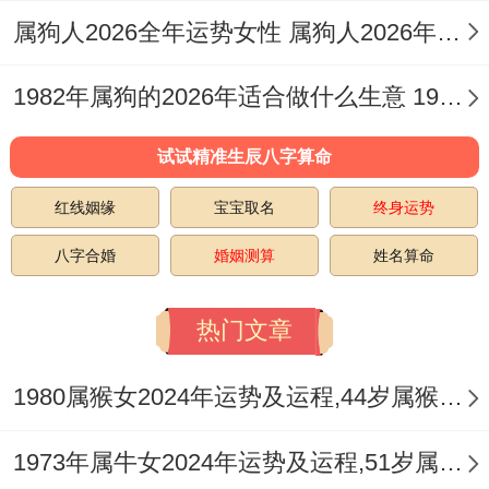
属狗人2026全年运势女性 属狗人2026年全年运势
桃花星「红鸾」入夫妻宫。主感情机遇增
多，但「孤辰」星同现，易生孤独感，以命
1982年属狗的2026年适合做什么生意 1982年属狗的本命佛是哪尊佛
理格局论，火炎土燥，那情绪波动大，单身
试试精准生辰八字算命
者需主动出击，已婚者则防争吵，结合生肖
合冲，猴与鼠冲，那避免与属鼠人产生情感
红线姻缘
宝宝取名
终身运势
纠葛，从风水角度，中宫方为桃花位，可放
八字合婚
婚姻测算
姓名算命
置
祥安阁鱼跃荷香
，那双鱼跃荷叶标记与
谐，增强人缘魅力。
热门文章
流年见「咸池」桃花，主短暂浪漫，但那易
1980属猴女2024年运势及运程,44岁属猴人2024全年每月运势女性如何
陷入复杂关系，需理性对待，以性别论，那
1973年属牛女2024年运势及运程,51岁属牛人2024全年每月运势女性如何
男性猴人桃花更旺，女性则防遇人不淑，伴