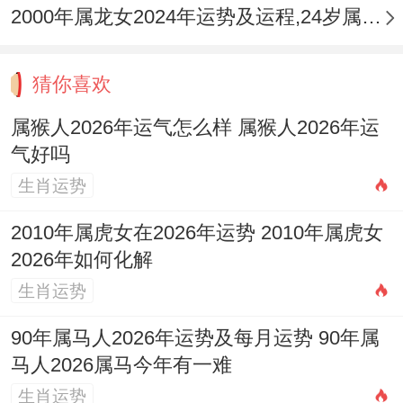
2000年属龙女2024年运势及运程,24岁属龙人2024全年每月运势女性如何
素，如游泳或养鱼，以平衡火旺之势，从命
理角度，那定期静心冥想可缓解压力，从而
猜你喜欢
提升整体运势能量。
属猴人2026年运气怎么样 属猴人2026年运
不同年份属猴人2026年运程逐年详解
气好吗
生肖运势
依据出生年份，那运势各有区别，以1956年
丙申猴为例，流年遇「伏吟」，主健康需格
2010年属虎女在2026年运势 2010年属虎女
2026年如何化解
外关注，但将星高照，那晚年生活仍显活
生肖运势
力，而1968年戊申猴，那财星旺盛，唯防投
资风险，结合保守步骤可获收益，1980年庚
90年属马人2026年运势及每月运势 90年属
申猴，那官运亨通，事业有晋升机遇，但伴
马人2026属马今年有一难
口舌是非，需谨言慎行，1992年壬申猴，那
生肖运势