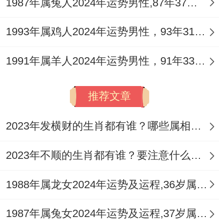
1987年属兔人2024年运势男性,87年37岁属兔男2024年每月运程怎么样
保平安。
流年遇「血刃」星，主意外伤害风险，那出
1993年属鸡人2024年运势男性，93年31岁属鸡男2024年每月运程怎么样
行或运动时需格外小心，以季节论，那夏季
1991年属羊人2024年运势男性，91年33岁属羊男2024年每月运程怎么样
火旺，易引发炎症或中暑，唯多补充水分与
休息可缓解，结合风水化解，那正西方是非
推荐文章
位宜静，可摆放
祥安阁龟蛇延寿
以消灾，那
灵蛇与龟背标记长寿，助猴人平稳度厄，通
2023年发横财的生肖都有谁？哪些属相财运旺盛？
观健康运，那预防胜于治疗，定期体检为佳
2023年不顺的生肖都有谁？要注意什么呢？
策。
属猴人2026年开运锦囊
1988年属龙女2024年运势及运程,36岁属龙人2024全年每月运势女性如何
命理调与是关键，需综合运用吉祥物与风水
1987年属兔女2024年运势及运程,37岁属兔人2024全年每月运势女性如何