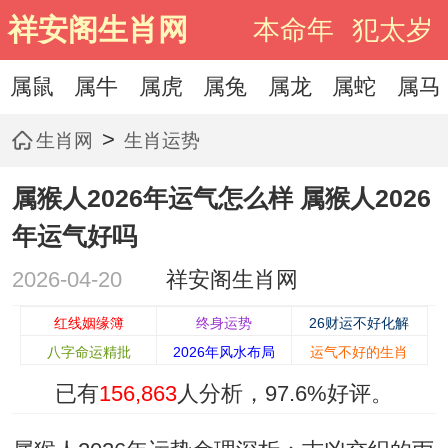
祥安阁生肖网
本命年
犯太岁
属鼠
属牛
属虎
属兔
属龙
属蛇
属马
>
生肖网
生肖运势
属猴人2026年运气怎么样 属猴人2026
年运气好吗
2026-04-20
祥安阁生肖网
红线姻缘簿
终身运势
26财运不好化解
八字命运精批
2026年风水布局
运气不好的生肖
已有
156,863
人分析，
97.6%
好评。