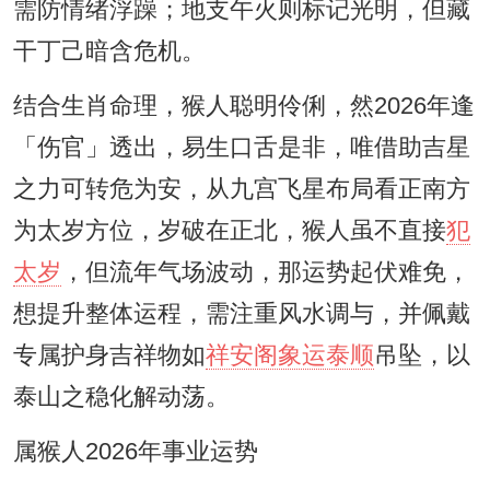
需防情绪浮躁；地支午火则标记光明，但藏
干丁己暗含危机。
结合生肖命理，猴人聪明伶俐，然2026年逢
「伤官」透出，易生口舌是非，唯借助吉星
之力可转危为安，从九宫飞星布局看正南方
为太岁方位，岁破在正北，猴人虽不直接
犯
太岁
，但流年气场波动，那运势起伏难免，
想提升整体运程，需注重风水调与，并佩戴
专属护身吉祥物如
祥安阁象运泰顺
吊坠，以
泰山之稳化解动荡。
属猴人2026年事业运势