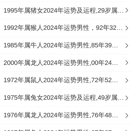
「伏吟」星作用，那旧情复燃可能性高，但
1995年属猪女2024年运势及运程,29岁属猪人2024全年每月运势女性如何
那处理不当反招烦恼，据命理建议，那多参
与社交活动可提升姻缘运势，唯切忌急于求
1992年属猴人2024年运势男性，92年32岁属猴男2024年每月运程怎么样
成，以免感情根基不稳。
1985年属牛人2024年运势男性,85年39岁属牛男2024年每月运程怎么样
属猴人2026年平安健康运势
2000年属龙人2024年运势男性,00年24岁属龙男2024年每月运程怎么样
疾厄宫逢「白虎」凶星。主健康耗损，尤其
注意心脑血管疾病，以五行论，火旺克金，
1972年属鼠人2024年运势男性,72年52岁属鼠男2024年每月运程怎么样
那呼吸道与皮肤问题需防范，但「天医」星
1975年属兔女2024年运势及运程,49岁属兔人2024全年每月运势女性如何
暗助，那及时就医可化险为夷，值流年气
运，那避免前往正南方太岁位，以减少煞气
1976年属龙人2024年运势男性,76年48岁属龙男2024年每月运程怎么样
冲击，当起作息规律，那结合适度锻炼，可