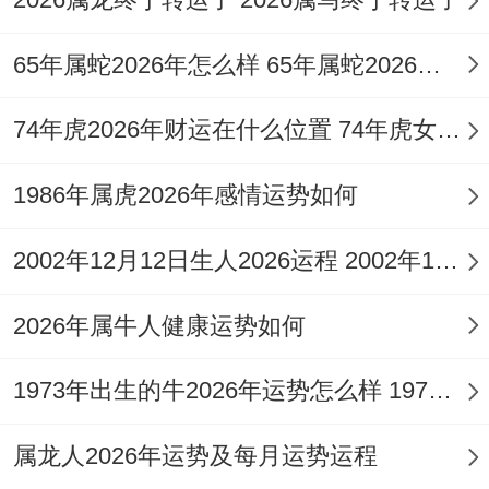
旺，那聚宝盆与金蟾标记财富累积，助猴人
65年属蛇2026年怎么样 65年属蛇2026年家有喜事吗
守财纳福。
流年逢「比肩夺财」，主合作投资易生纠
74年虎2026年财运在什么位置 74年虎女2026事业财运方位
纷，那关联金钱往来务必明确条款，以五行
1986年属虎2026年感情运势如何
论，火旺生土，土为财库，那下半年可能有
意外之财，但值「小耗」星干扰，那到手财
2002年12月12日生人2026运程 2002年12月今年多大
富也易流失，结合风水调整，那避免在正北
2026年属牛人健康运势如何
方岁破方存放贵重物品，以减少破财风险，
通观全年那财运呈波浪式发展，唯有计划支
1973年出生的牛2026年运势怎么样 1973年出生什么时候退休
出才能积累实力。
属龙人2026年运势及每月运势运程
属猴人2026年感情姻缘运势