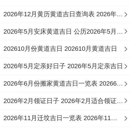
月
月
98
蛇
期
上梁；忌嫁娶、
6
十
分
煞
2026年12月黄历黄道吉日查询表 2026年12月26号黄历查询
五
安葬、破土
日
九
西
2026年5月安床黄道吉日 公历2026年5月安床
2
腊
冲
星
宜动土、安床、
202610月份黄道吉日 202610月黄道吉日
月
月
97
马
期
栽种；忌入宅、
7
二
分
煞
六
作灶、出火
2026年5月定亲好日子 2026年5月定亲吉日
日
十
南
2026年6月份搬家黄道吉日一览表 20266月搬家黄道吉日查询
2
腊
冲
星
月
月
98
鸡
宜动土、入宅、
2026年2月领证日子 2026年2月适合领证日期
期
10
廿
分
煞
交易；忌无
二
2026年11月迁坟吉日一览表 2026年11月迁坟黄道吉日查询
日
三
西