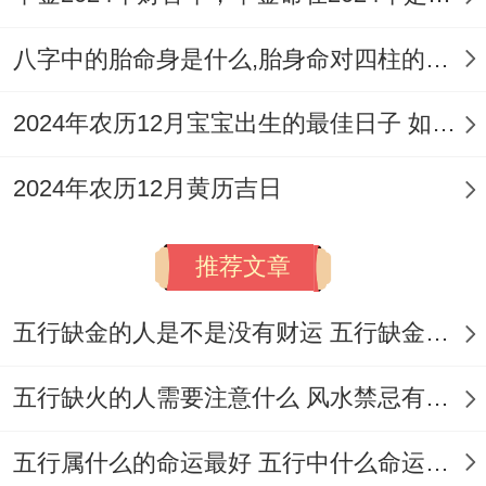
都有其非常指定的宜忌事项还有冲煞方向、
八字中的胎命身是什么,胎身命对四柱的影响
要依据具体情况来选择最适合的日子。
2024年农历12月宝宝出生的最佳日子 如何挑选适合的吉日
选择动土吉日的关键因素
选择动土吉日时要考虑多个因素。以确保所
2024年农历12月黄历吉日
选日子真正适合自己与家庭，大家都知道要
推荐文章
考虑的是日子的冲煞情况，每一个日子都会
与某些生肖相冲,要是当家人的生肖与日子相
五行缺金的人是不是没有财运 五行缺金的人命运好不好
冲 那么在这一天就不宜当动土的日子。
五行缺火的人需要注意什么 风水禁忌有哪些
2月4日冲兔;故而属兔的人最佳避开在这一
天动土！
五行属什么的命运最好 五行中什么命运势旺盛