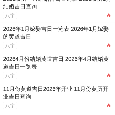
人关系到事件的顺利进行。
结婚吉日查询
这种心理效应是不可忽视的...
八字
动土前的准备工作
2026年1月嫁娶吉日一览表 2026年1月嫁娶
的黄道吉日
不瞒你说、择好动土吉日后,还有需要做好充
八字
分的准备工作，首先要清理场地，确保动土
20264月份结婚黄道吉日 2026年4月结婚黄
区域没有杂物同障碍物！与此同时要准备好
道吉日一览表
必要的工具同材料,为了在吉时到来时能够顺
八字
利进行动土仪式。
11月份黄道吉日2026年开业 11月份黄历开
还需要准备部分标记性的物品,如红绸、香
业吉日查询
烛、祭品等 用于举行容易的动土仪式...这些
八字
物品标记着吉祥同祝福；能够为动土活动增