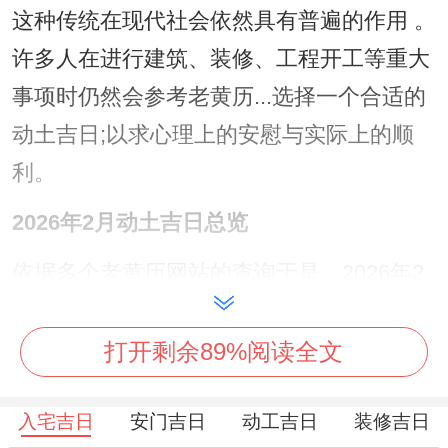
这种传统在现代社会依然具有普遍的作用 。
许多人在进行建筑、装修、工程开工等重大
事项时仍然会参考老黄历...选择一个合适的
动土吉日;以求心理上的安慰与实际上的顺
利。
2026年2月动土吉日总览
依据多个老黄历网站的查询于是、2026年2
月共有9天被列为适合动土的吉日，这些日
期是经过专业推算，综合考虑了五行命理、
打开剩余89%阅读全文
周易卦象、民间传统民俗等多种因素后确定
入宅吉日
安门吉日
动工吉日
装修吉日
的！