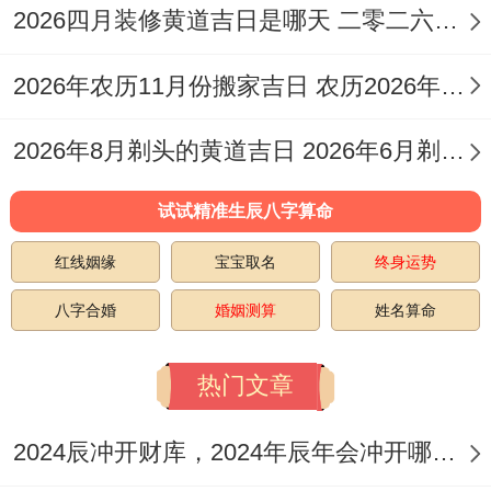
2
腊
冲
2026四月装修黄道吉日是哪天 二零二六年4月装修黄道吉日
星
宜动土、嫁娶、
月
月
95
牛
期
安葬；忌开市、
2026年农历11月份搬家吉日 农历2026年11月26适合搬家吗
14
廿
分
煞
六
作灶、入宅
日
七
西
2026年8月剃头的黄道吉日 2026年6月剃头黄道吉日
2
正
冲
试试精准生辰八字算命
星
宜动土、纳财、
月
月
96
马
期
交易；忌入宅、
红线姻缘
宝宝取名
终身运势
19
初
分
煞
四
安葬、作灶
八字合婚
婚姻测算
姓名算命
日
三
南
2
正
冲
热门文章
星
宜动土、起基、
月
月
98
鸡
期
栽种；忌移徙、
2024辰冲开财库，2024年辰年会冲开哪些人的财库
22
初
分
煞
日
入宅、作灶