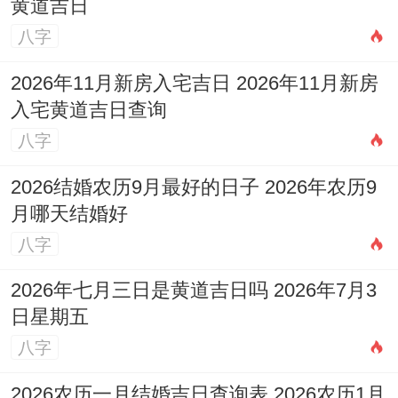
黄道吉日
从更深层次来看动土吉日的选择显示了我国
八字
人「天人合一」的哲学思想.认为人类的活动
2026年11月新房入宅吉日 2026年11月新房
应当与自然规律相协调;顺应天时地利，才能
入宅黄道吉日查询
获得最佳的效果...
八字
这种思想不仅表现在动土吉日的选择上也贯
2026结婚农历9月最好的日子 2026年农历9
穿于整个传统文化的方在领域 面，通过选择
月哪天结婚好
吉日动土;我们表达了对自然的敬畏之情，也
八字
寄托了对将来美好的期望与祝福。
2026年七月三日是黄道吉日吗 2026年7月3
从现代科学的角度来看虽然吉日的选择缺乏
日星期五
严谨的科学依据，但这种传统习俗确实能够
八字
给人带来心理上的安慰与信心，从而通过别
2026农历一月结婚吉日查询表 2026农历1月