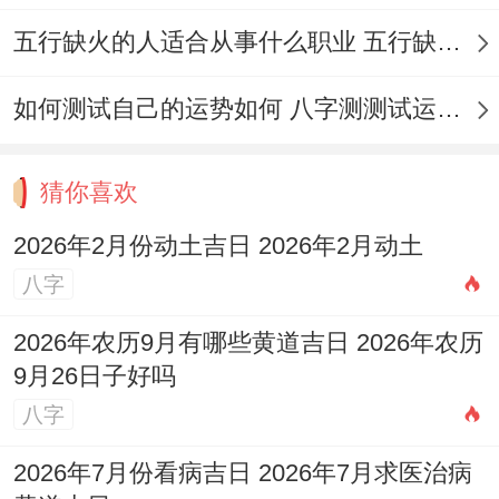
看我有个朋友就遇到过。次要考虑的是当天
五行缺火的人适合从事什么职业 五行缺火的人适合从事的职业有哪些
的宜忌事项！虽说如此都是动土吉日 但每个
日子适合进行的活动不尽相同.某些日子除了
如何测试自己的运势如何 八字测测试运运程
动土外，还适合嫁娶、入宅等活动 而某些日
子则可能忌讳某些格外指定行为，得依据自
猜你喜欢
己计划进行的整个活动来综合选择。
2026年2月份动土吉日 2026年2月动土
还有一个首要因素是时辰的选择。即使在吉
八字
日 也并非全天都适合动土，要选择当天的吉
2026年农历9月有哪些黄道吉日 2026年农历
时进行动土仪式.普通老黄历会标注每天的吉
9月26日子好吗
时可以选择这些时段进行动土。
八字
动土吉日的深层含义
2026年7月份看病吉日 2026年7月求医治病