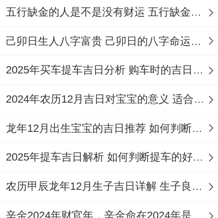
日
六
西
五行缺金的人是不是没有财运 五行缺金的人命运好不好
2
正
冲
星
宜动土、移徙、
己卯日生人八字富贵 己卯日的八字命运如何
月
月
98
牛
期
入宅；忌开市、
26
初
分
煞
2025年买车提车吉日分析 购车时的吉日与禁忌
四
入宅、斋醮
日
十
西
2024年农历12月吉日对宝宝的意义 适合龙年宝宝出生的日子有哪些
2
正
冲
星
宜动土、修造、
龙年12月出生宝宝的吉日推荐 如何判断吉日是否适合宝宝
月
月
96
兔
期
安葬；忌安床、
28
十
分
煞
六
作灶、会亲友
2025年提车吉日解析 如何判断提车的好日子
日
二
东
农历甲辰龙年12月生子吉日详解 生子良辰的影响因素
从表中可以看出,这些吉日分布在2月的上中
下旬。为咱们提供了多种选择...每一个日子
辛金2024年财官年，辛金命在2024年是财官年还是财印年