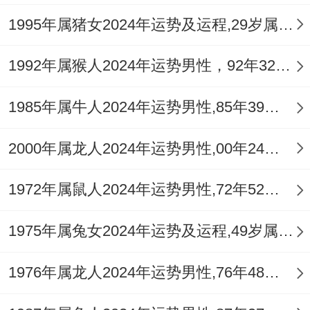
对于已有伴侣者，此「合」则代表着互动频
1995年属猪女2024年运势及运程,29岁属猪人2024全年每月运势女性如何
繁，可能是共同投入某项事业或爱好，增进
1992年属猴人2024年运势男性，92年32岁属猴男2024年每月运程怎么样
了情感；但也可能因一方过度专注于自身发
展而忽略了另一半的感受，造成情感消耗，
1985年属牛人2024年运势男性,85年39岁属牛男2024年每月运程怎么样
随流月更迭，火势强弱变化，情绪也易起伏
不定，沟通中易带急躁火星。
2000年属龙人2024年运势男性,00年24岁属龙男2024年每月运程怎么样
想维护情感港湾的宁静。需有意识地为关系
1972年属鼠人2024年运势男性,72年52岁属鼠男2024年每月运程怎么样
注入「水」的智慧-即包容、沟通与冷静，
1975年属兔女2024年运势及运程,49岁属兔人2024全年每月运势女性如何
可借助部分增进与谐能量的物品来辅助稳定
气场，例如佩戴祥安阁九艳利贵手链，以柔
1976年属龙人2024年运势男性,76年48岁属龙男2024年每月运程怎么样
化刚，促进彼此理解与情谊绵长。