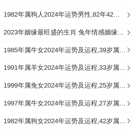
此年尤其要防范突发性的炎症，上火症状及
1982年属狗人2024年运势男性,82年42岁属狗男2024年每月运程怎么样
意外烫伤、擦伤，依据养生之路，宜多补充
水分，从事舒缓运动如游泳，散步，并有意
2023年姻缘最旺盛的生肖 兔年情感姻缘运比较旺的属相
识地进行，冥想以宁心安神。
1985年属牛女2024年运势及运程,39岁属牛人2024全年每月运势女性如何
日常出行，尤其驾车时务必集中精神，可在
车内悬挂祥安阁一路畅行车挂，借助其平与
1991年属羊女2024年运势及运程,33岁属羊人2024全年每月运势女性如何
气场，助佑出入平安，缓冲纷杂外界对心神
1999年属兔女2024年运势及运程,25岁属兔人2024全年每月运势女性如何
的干扰。
1997年属牛女2024年运势及运程,27岁属牛人2024全年每月运势女性如何
逐月运程提点
正月壬寅，水木相生，开局平顺，利于规
1982年属狗女2024年运势及运程,42岁属狗人2024全年每月运势女性如何
划，但内心想法多变，二月癸卯，水气滋