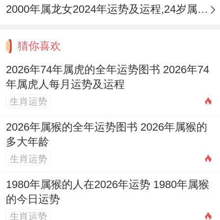
2000年属龙女2024年运势及运程,24岁属龙人2024全年每月运势女性如何
木，贵人暗助，合作机遇出现，三月甲辰，
比肩坐财，竞争加剧，防朋友夺利，四月乙
猜你喜欢
巳，劫财高透，开销巨大，谨防破财。
2026年74年属虎的全年运势图书 2026年74
五月丙午，岁运并临，火势登峰，事业有亮
年属虎人每月运势及运程
眼表现，但健康压力剧增，凡事求稳，六月
生肖运势
丁未，伤官见财，创意迸发，但口舌是非亦
2026年属猴的全年运势图书 2026年属猴的
随之而来，谨言慎行，七月戊申，财官双
多大年龄
美，运势回升，事业财运有实质收获，然寅
生肖运势
申相冲，注意出行与关节安全。
1980年属猴的人在2026年运势 1980年属猴
的今日运势
生肖运势
八月己酉，正财合身，收入稳定，感情上有