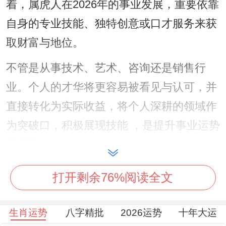
着，属虎人在2026年的事业发展，重要依靠
自身的专业技能、独特创意或口才服务来获
取财富与地位。
不管是从事技术、艺术、咨询还是销售行
业。个人的才华将更容易被看见与认可，并
直接转化为实际收益，将个人深耕的领域作
为突破口，积极展现技能 ，是提升事业运势
的关键。
但「伤官见官」的潜在风险依然存在。尤其
打开剩余76%阅读全文
在处理与上级、规章制度的互动时务必收敛
锋芒，避免因言辞不当或恃才傲物引发不必
生肖运势
八字精批
2026运势
十年大运