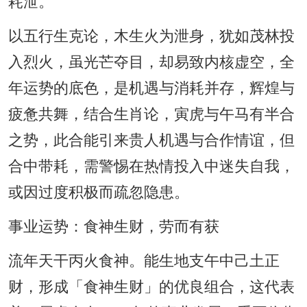
耗泄。
以五行生克论，木生火为泄身，犹如茂林投
入烈火，虽光芒夺目，却易致内核虚空，全
年运势的底色，是机遇与消耗并存，辉煌与
疲惫共舞，结合生肖论，寅虎与午马有半合
之势，此合能引来贵人机遇与合作情谊，但
合中带耗，需警惕在热情投入中迷失自我，
或因过度积极而疏忽隐患。
事业运势：食神生财，劳而有获
流年天干丙火食神。能生地支午中己土正
财，形成「食神生财」的优良组合，这代表