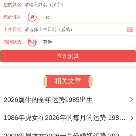
要的职场纷争。
您的姓名
尽管才华横溢，却需谨记「满招损，谦受
您的性别
男
女
益」的古训，唯有将才智用于建设而非批
出生日期
判，才能使「食神生财」的格局顺畅运转，
感情状态
单身
有伴
避免因口舌是非阻碍前程。
立即测算
财运走势：财星暗藏，明透花销
相关文章
丙午年正财星藏于午火之中得食神生助。暗
示正财收入重要来源于辛勤工作与合法经
2026属牛的全年运势1985出生
营，属稳中有升之态，丙火、午火皆猛烈，
烈火灼木，明显指向巨大的开支与消耗，这
1986年虎女在2026年的每月的运势 1986年虎女在2026年12月运势
表现为投资扩张的冲动、人际应酬的破费、
2000年属龙女2026一月份婚姻运势 2000年属龙女2026每月运程