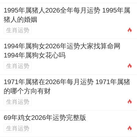
黑曜石材质的专属护身吊坠-
祥安阁阳火得
1995年属猪人2026全年每月运势 1995年属
猪人的婚姻
意
吊坠。
生肖运势
此吊坠以上有离卦下有旺盛火苗构成。其深
1994年属狗女2026年运势大家找算命网
意在于「同气相求」，以离卦引化过旺火势
1994年属狗女花心吗
归于正途，以黑曜石之水性暗中调与，形成
生肖运势
水火共济之局，既助旺命格中食神生财的正
面能量，又护佑心神，避免耗泄过度，在家
1971年属猪在2026年每月运势 1971年属猪
的哪个方向有财
居或办公室的正南方位（2026年五黄煞方）
生肖运势
安放
祥安阁瑞兽迎祥
摆件。
69年鸡女2026年运势完整版
此对貔貅由汉白玉石雕刻。汉白玉性凉润，
生肖运势
貔貅乃强力化煞招财之瑞兽，置于火炎土燥