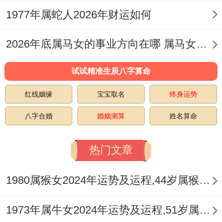
潭，最终造成「食神生财」反成「泻身生
1977年属蛇人2026年财运如何
灾」。
2026年底属马女的事业方向在哪 属马女的事业心
情感姻缘：合中有动，静水深流
寅午半合，引动姻缘宫与社交宫，对于单身
试试精准生辰八字算命
的甲寅虎人这一年社交活跃，容易通过工作
红线姻缘
宝宝取名
终身运势
往来、学习交流或朋友聚会结识到条件不错
八字合婚
婚姻测算
姓名算命
的异性，桃花机遇显著增多，食神星也带来
愉悦与浪漫的气息，有助于 恋情的发展。
热门文章
合中带耗，需分辨感情是源于真正的投缘，
1980属猴女2024年运势及运程,44岁属猴人2024全年每月运势女性如何
还是只是一时亲密而热情或现实利益的吸
引。
1973年属牛女2024年运势及运程,51岁属牛人2024全年每月运势女性如何