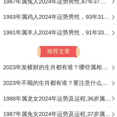
1987年属兔人2024年运势男性,87年37岁属兔男2024年每月运程怎么样
健康安危：火旺木焚，心神耗损
这是全年运势中需要高度警惕的一环。甲木
1993年属鸡人2024年运势男性，93年31岁属鸡男2024年每月运程怎么样
之命，生于丙午烈火之年构成「木火焚身」
1991年属羊人2024年运势男性，91年33岁属羊男2024年每月运程怎么样
之局，健康在领域 首要看心脏、血液循环为
你、眼睛以及因肝木过燥引发的系列问题。
推荐文章
高强度的工作，过度的思虑、兴奋的情绪或
2023年发横财的生肖都有谁？哪些属相财运旺盛？
频繁的社交应酬，都会加剧这种五行失衡，
造成失眠，头晕、心悸，易怒或免疫力下
2023年不顺的生肖都有谁？要注意什么呢？
降，那旺盛的食神，在带来充沛精力的也可
1988年属龙女2024年运势及运程,36岁属龙人2024全年每月运势女性如何
能令人沉迷于享乐而作息紊乱，或追求激起
而忽视安全。
1987年属兔女2024年运势及运程,37岁属兔人2024全年每月运势女性如何