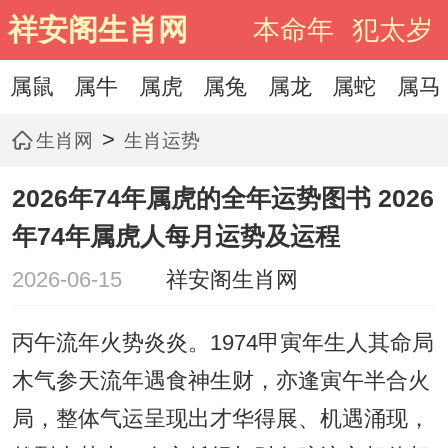
祥安阁生肖网
本命年
犯太岁
属鼠
属牛
属虎
属兔
属龙
属蛇
属马
>
生肖网
生肖运势
2026年74年属虎的全年运势图书 2026
年74年属虎人每月运势及运程
2026-06-15
祥安阁生肖网
丙午流年火势炎炎。1974甲寅年生人其命局
木气参天流年遇食神生财，亦逢寅午半合火
局，整体气运呈现出才华得展、机遇涌现，