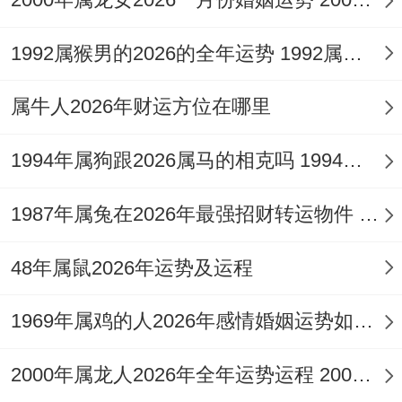
或为提升生活品质与个人形象而进行的大宗
消费。
1992属猴男的2026的全年运势 1992属猴男的最佳婚配
通盘考量，今年虽进账可期，但财来财去之
属牛人2026年财运方位在哪里
势也极为明显，困难有大规模的财富积累，
从命理角度，火旺极则需土来泄其秀气，亦
1994年属狗跟2026属马的相克吗 1994年属狗跟1996年属鼠配吗
可视为将财富转化为固定资产或实物保值的
1987年属兔在2026年最强招财转运物件 1987年属兔在2026年6月3日
一种意象，正财虽藏，但流年中亦有偏财机
遇闪现，尤其是与他人合作的项目中可能分
48年属鼠2026年运势及运程
得利益。
1969年属鸡的人2026年感情婚姻运势如何 1969年属鸡的五行是属土还是属金
只是火势过旺，投资投机务必慎之又慎，严
防因判断失误或受他人鼓动而陷入财务泥
2000年属龙人2026年全年运势运程 2000年属什么生肖