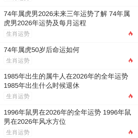
落实机遇，九月庚戌，七杀制身，压力化为
74年属虎男2026未来三年运势了解 74年属
动力，可攻克难题，但需注意工作方法，避
虎男2026年运势及每月运程
免与权威冲突，十月辛亥，官印相生，运势
生肖运势
顺遂，贵人提拔，是积累声望的好时机，十
74年属虎50岁后命运如何
一月壬子，水火既济，心态转趋平与，利于
生肖运势
休养与学习，十二月癸丑，财库收官，宜盘
1985年出生的属牛人在2026年的全年运势
点得失，蓄力待发。
1985年出生什么时候退休
开运锦囊与护身指引
生肖运势
面对丙午年的五行激荡。调理之路在于「水
1996年鼠男在2026年的全年运势 1996年鼠
男在2026年风水方位
火既济」，首要在于补充「水」元素以调候
生肖运势
命局，既降心火，又润泽木根，可随身佩戴