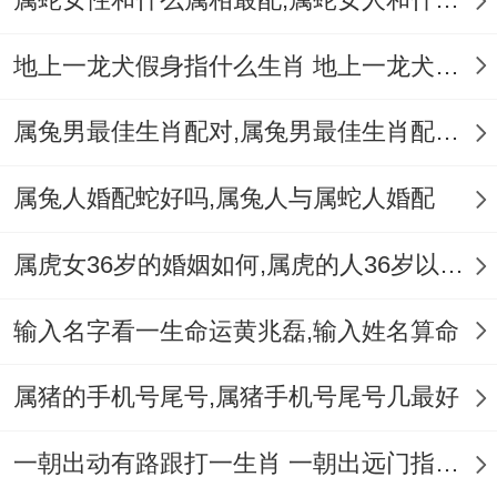
的例子中看出；婚姻的成功并不是建立在统
地上一龙犬假身指什么生肖 地上一龙犬假身十二生肖指哪肖
一点上更在于双方在相互合适的前提下- 能
够互补彼此- 做到谅解跟包容。
属兔男最佳生肖配对,属兔男最佳生肖配对表
就像著名演员王志飞（属虎）同妻子郑秀文
属兔人婚配蛇好吗,属兔人与属蛇人婚配
（属龙） 两人结婚多年并育有一女- 夫妻关
系亲密，感情同睦！具体而言- 着标记着属
属虎女36岁的婚姻如何,属虎的人36岁以后会好吗
龙属虎的婚姻关系也有机遇跟谐美满！
输入名字看一生命运黄兆磊,输入姓名算命
属猪的手机号尾号,属猪手机号尾号几最好
一朝出动有路跟打一生肖 一朝出远门指什么生肖