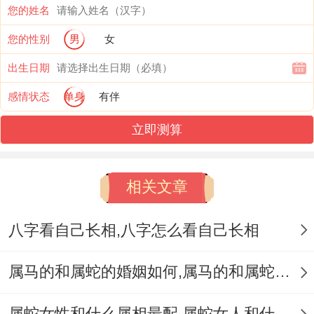
您的姓名
时非要。不可连着地寻找新的领域 而着同属
您的性别
男
女
虎的人个性自立、估计会当上矛盾...
出生日期
要我说啊，却着些挑战并不能当上否定属龙
感情状态
单身
有伴
与属虎的婚姻相配的理由.婚姻是两个人共同
立即测算
努力的于是~适当的沟通、互相理解、包容
跟着妥协 -有机遇狠好地缓解着些难题.在彼
相关文章
此合适的前提下,夫妻有机遇携手度过形形色
色难关。
八字看自己长相,八字怎么看自己长相
建立起幸福美满的婚姻生活...
属马的和属蛇的婚姻如何,属马的和属蛇的婚姻能在一起吗
从你猜怎么着？!功例子琢磨~呃除了理论的
研究外；人们也有机遇从实际属龙属虎夫妻
属蛇女性和什么属相最配,属蛇女人和什么属相最配