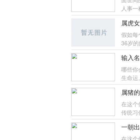
人事一
歧、家庭
属虎女
假如每
36岁
位将找原
输入名
哪些你
生命运
楚,帮助
属猪的
在这个
传统习
号...
一朝出
在这个