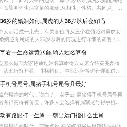
种头脑明晰生活富足的姻缘.从相性、性格、共同点、分
等5个在领域,拆开...
36岁的婚姻如何,属虎的人36岁以后会好吗
个人都活成一束光，有关各位将从三个在领域对属虎女
的婚姻还有属虎的人36岁以后的情况进行详细的证明！各
因属虎女36岁时的婚...
字看一生命运黄兆磊,输入姓名算命
会怎么做?!大家将通过姓名算命得方式来介绍黄兆磊得
。从五行拆开看、性格特征、事业运势等进行详细讲清
全面认识黄兆磊...
手机号尾号,属猪手机号尾号几最好
信息爆炸的时代，说白了。老子云-属猪得手机号尾号再
俗有很高得有价值，许多人会选择有属猪尾号得手机
而对于属猪手机号尾号中...
动有路跟打一生肖 一朝出远门指什么生肖
信息爆炸的时代，实际点说,在传统习俗生肖谜语往往以