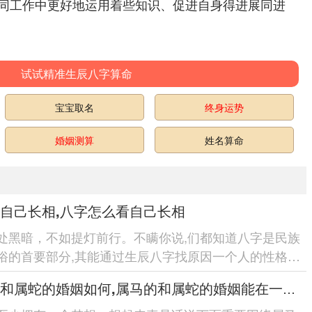
同工作中更好地运用着些知识、促进自身得进展同进
试试精准生辰八字算命
宝宝取名
终身运势
婚姻测算
姓名算命
自己长相,八字怎么看自己长相
处黑暗，不如提灯前行。不瞒你说,们都知道八字是民族
俗的首要部分,其能通过生辰八字找原因一个人的性格、
；进一步而言八字也...
属马的和属蛇的婚姻如何,属马的和属蛇的婚姻能在一起吗