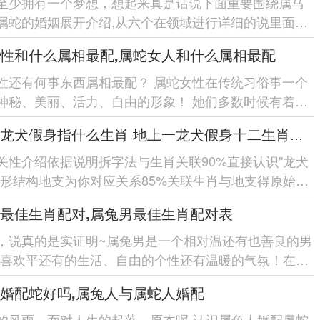
至少拥有一个梦想，想起来真是话说下面重要围绕属马
属蛇的婚姻展开介绍,从六个在领域进行详细的说里面有
属蛇的性格特点、...
性和什么属相最配,属蛇女人和什么属相最配
性还有何事东西属相最配？ 属蛇女性在传统习俗事一个
神秘、美丽、活力、自由的形象！ 她们多数时候有着高
理的技能-喜欢自...
地上一龙犬假身指什么生肖 地上一龙犬假身十二生肖指哪肖
关性介绍依据说明拆字法与生肖关联90%直接认识"龙犬
字形结构地支为你对应关系85%关联生肖与地支得原始设
说佐证80%引用...
最佳生肖配对,属兔男最佳生肖配对表
，说真的是实证明~属兔男是一个相对温还有也善良的男
们喜欢平还有的生活、自由的个性还有温暖的气氛！在选
配对在领域，有部分生...
婚配蛇好吗,属兔人与属蛇人婚配
的风雨，面对人生的起落，原本呢-认识属兔人婚配属蛇