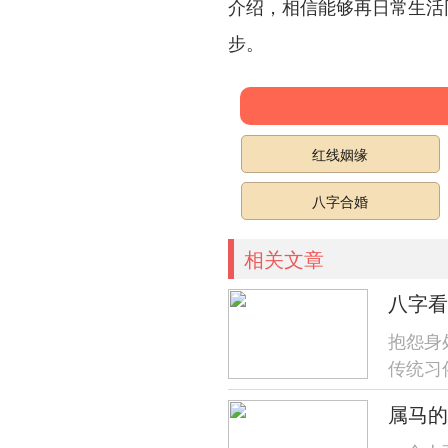
介绍，相信能够再日常生活
步。
红线姻缘
八字合婚
相关文章
八字看
抱怨身
传统习
运势等