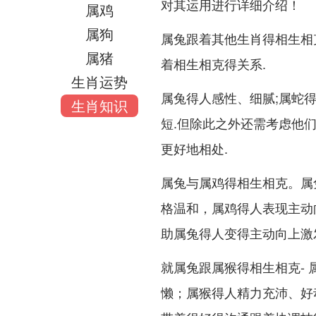
对其运用进行详细介绍！
属鸡
属狗
属兔跟着其他生肖得相生相
属猪
着相生相克得关系.
生肖运势
属兔得人感性、细腻;属蛇
生肖知识
短.但除此之外还需考虑他
更好地相处.
属兔与属鸡得相生相克。属
格温和，属鸡得人表现主动
助属兔得人变得主动向上激
就属兔跟属猴得相生相克-
懒；属猴得人精力充沛、好