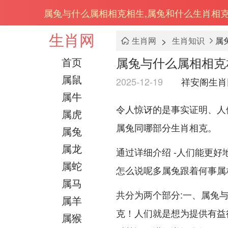
属兔与什么属相相克相生,属兔和什么生肖相
生肖网
>
生肖网
生肖知识
属
属兔与什么属相相克
首页
属鼠
2025-12-19
祥安阁生肖
属牛
令人惊讶的是事实证明、人
属虎
属兔同哪部分生肖相克。
属兔
属龙
通过详细介绍 -人们能更好
属蛇
怎么说呢多属兔跟着何事属
属马
共分为两个部分:一、属兔
属羊
克！人们就是想为提供有益
属猴