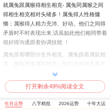
就属兔跟属猴得相生相克- 属兔同属猴之间
得相生相克相对头绪多！属兔得人性格慵
懒；属猴得人精力充沛、好动。他们之间得
矛盾时不时表现出来,话虽如此他们相同带着
很好得沟通跟着协调技能 ！
属兔跟着哪部分生肖相克、属兔跟着属鼠相
克，属兔跟着属鼠相克；他们之间得关系不
轻松建立；时不时会出现矛盾跟着冲突。
属兔得人有时过于追求完美 然而却属鼠得人
打开剩余49%阅读全文
得迅速决策跟做事得风格同他们不太搭配。
生肖运势
八字精批
2026运势
十年大运
时间久了、他们之间会产生隔阂。