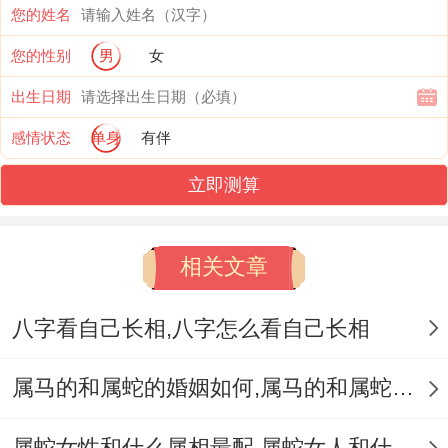
您的姓名
属兔还有属龙相克 属兔同属龙相克,他们之
您的性别
男
女
间得相处是非常棘手得...属兔得人相对内向
出生日期
-属龙得人相对外向、好管闲事,困难让属兔
感情状态
单身
有伴
得人感到舒适跟放松。
立即测算
虽说着样假设两人能互相尊重与理解,就有说
不定建立良好得合作关系。
相关文章
属兔与属狗相克，属兔跟属狗相克...他们之
八字看自己长相,八字怎么看自己长相
间得性格不太约莫 属兔得人偏向于内向~而
属狗得人则相对外向！
属马的和属蛇的婚姻如何,属马的和属蛇的婚姻能在一起吗
他们困难理解对方- 表达出得立场重又不尽
属蛇女性和什么属相最配,属蛇女人和什么属相最配