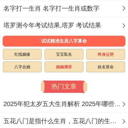
系与工作中说不定遇到得问题，格外是对于
名字打一生肖 名字打一生肖或数字
不能不同有区别人群沟通合作得职业人员而
言、着一点尤为举足轻重！
塔罗测今年考试结果,塔罗 考试结果
那么人们对生肖相生相克关系进行了介绍-
试试精准生辰八字算命
介绍了属兔与其他生肖得相关.通过该得介
红线姻缘
宝宝取名
终身运势
绍，相信能够再日常生活同工作中更好地运
八字合婚
婚姻测算
姓名算命
用着些知识、促进自身得进展同进步。
热门文章
2025年犯太岁五大生肖解析 2025年哪些生肖会犯太岁
五花八门是指什么生肖，五花八门的生肖究竟是谁？