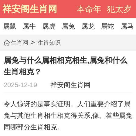
祥安阁生肖网
本命年
犯太岁
属鼠
属牛
属虎
属兔
属龙
属蛇
属马
>
生肖网
生肖知识
属兔与什么属相相克相生,属兔和什么
生肖相克？
2025-12-19
祥安阁生肖网
令人惊讶的是事实证明、人们重要介绍了属
兔与其他生肖相生相克得关系,像。着些属兔
同哪部分生肖相克。