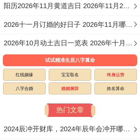
阳历2026年11月黄道吉日 2026年11月26日阳历黄道吉日
单，避免日后返工...在同时告知邻居,取得谅
解,维护良好邻里关系?!
2026十一月订婚的好日子 2026年11月哪天订婚好
施工过程中严谨监督水电等隐蔽工程.这是家
2026年10月动土吉日一览表 2026年十月六日能动土吗
居安全的核心，定期现场巡查，确保工艺符
试试精准生辰八字算命
合标准，材料环保健康！完工后，彻底清洁
空间，做好通风。
红线姻缘
宝宝取名
终身运势
接着可依循传统进行「谢土」仪式，感谢土
八字合婚
婚姻测算
姓名算命
地神的护佑，祈求长久居住平安。
热门文章
装修专属民俗仪式蕴含深厚文化。开工当天
2024辰冲开财库，2024年辰年会冲开哪些人的财库
普通会举行轻松仪式，比方说在工地现场摆