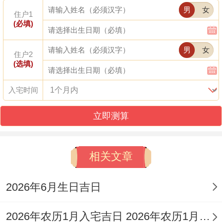
男
女
住户1
宜开市、交易、立券、挂匾、祭祀、开光、
(必填)
祈福、求嗣、安床、解除、装修等。此日利
男
女
住户2
招财纳福、但冲马煞南。4月22日（丙午年
(选填)
壬辰月乙亥日）。
入宅时间
宜安香，出火、纳采，订婚、结婚，开市、
立即测算
立券，交易、挂匾，开光、出行，解除、安
床，栽种、置产，拆卸、装修等，此日吉神
相关文章
司命；诸事合谐，唯冲猴煞北...
4月23日（丙午年壬辰月丙子日）。宜祭
2026年6月生日吉日
祀、出行、装修、开工、合帐、造畜椆栖、
2026年农历1月入宅吉日 2026年农历1月入宅最好的日子