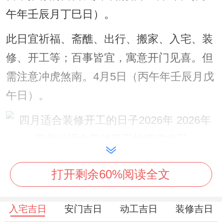
午年壬辰月丁巳日）。
此日宜祈福、斋醮、出行、搬家、入宅、装
修、开工等；百事皆宜，寓意开门见喜。但
需注意冲虎煞南。4月5日（丙午年壬辰月戊
午日）。
宜祭祀、祈福、求嗣、开光、解除、出火、
打开剩余60%阅读全文
拆卸、入宅、安床、装修等。标记百无禁
忌；福泽绵长；然冲兔煞东.4月20日（丙午
入宅吉日
安门吉日
动工吉日
装修吉日
年壬辰月癸酉日）.