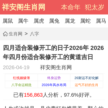
祥安阁生肖网
本命年
犯太岁
属鼠
属牛
属虎
属兔
属龙
属蛇
属马
>
生肖网
八字
四月适合装修开工的日子2026年 2026
年四月份适合装修开工的黄道吉日
2026-04-19
祥安阁生肖网
红线姻缘簿
终身运势
26财运不好化解
八字命运精批
2026年风水布局
运气不好的生肖
已有
156,863
人分析，
97.6%
好评。