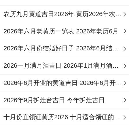
安床、搬家等,标记根基稳固，家业昌隆,但
冲鸡煞西...
农历九月黄道吉日2026年 黄历2026年农历九月黄道吉日查询
择吉时辰同样关键！吉日配吉时方能锦上添
2026年六月老黄历一览表 2026年老历6月
花。普通一天中寅时（凌晨3点-5点）、巳
时（上午9点-11点）、申时（下午3点-5
2026年六月份结婚好日子 2026年6月结婚好吗
点）等是常见的吉时时段...寅时标记生机勃
2026一月满月酒吉日 2026年1月满月酒吉日
发,一日之初，巳时代表阳光普照；正气充
盈，申时寓意收获与沉淀;稳固成果.选择这
2026年6月开业的黄道吉日 2026年6月开业黄道吉日查询
些时段举行开工仪式;能为工程注入热心能
2026年9月拆灶台吉日 今年拆灶吉日
量！
装修工程注意事项需分阶段考量。入场前！
十月份宜领证黄历2026 十月适合领证的好日子2026年
必须与施工方详细沟通方法，确认物料清