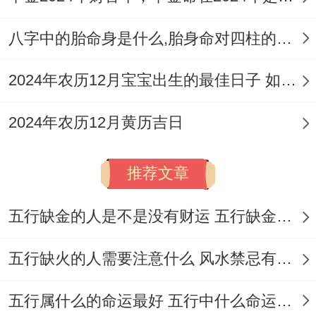
镜子；以保证休息质量，卫生间为污秽之所;
八字中的胎命身是什么,胎身命对四柱的影响
应保持干净干燥，门常关闭,避免秽气外泄?!
2024年农历12月宝宝出生的最佳日子 如何挑选适合的吉日
遵循2026年4月吉日原则，结合生肖运势与
风水布局，助力家宅兴旺、工程圆满；开启
2024年农历12月黄历吉日
美好新居生活。
推荐文章
五行缺金的人是不是没有财运 五行缺金的人命运好不好
五行缺火的人需要注意什么 风水禁忌有哪些
五行属什么的命运最好 五行中什么命运势旺盛