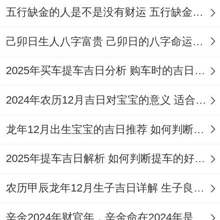
放供品,祭拜地基主，祈求施工顺利，人员平
五行缺金的人是不是没有财运 五行缺金的人命运好不好
安，张贴红纸或「开工大吉」字样,寓意红火
吉祥,驱邪避煞.
己卯日生人八字富贵 己卯日的八字命运如何
选择吉时敲击墙体，标记性地动工，宣告工
2025年买车提车吉日分析 购车时的吉日与禁忌
程正式开始！这些仪式虽简,却承载着对以后
2024年农历12月吉日对宝宝的意义 适合龙年宝宝出生的日子有哪些
的日子的美好期盼！
相关风水布局需按空间规划。大门以...的身
龙年12月出生宝宝的吉日推荐 如何判断吉日是否适合宝宝
份纳气之口，应保持整洁、明亮、通畅，避
2025年提车吉日解析 如何判断提车的好日子
免直对楼梯或电梯.客厅宜宽敞明亮，家具摆
放呈环抱之势，利于聚气聚财，厨房代表食
农历甲辰龙年12月生子吉日详解 生子良辰的影响因素
禄与健康，炉灶忌合水槽正对,应避开横梁压
辛金2024年财官年，辛金命在2024年是财官年还是财印年
顶！卧室追求安静稳定，床不宜正对房门或