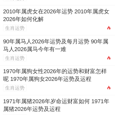
之一...
2010年属虎女在2026年运势 2010年属虎女
9月4日（天德）
：天德为黄道吉神，标记天
2026年如何化解
赐之福，此日同样「宜嫁娶」。
生肖运势
9月12日
:此日宜忌中明确里面有「嫁娶」;且
90年属马人2026年运势及每月运势 90年属
各项事宜均宜,被认为是万事皆宜得好日子.
马人2026属马今年有一难
生肖运势
要记得避开
明确「忌嫁娶」得日子,如9月29
1970年属狗女性2026年的运势和财富怎样
日被标注为「月忌日,大事勿用」,就真不适
呢 1970年属狗女2026年运势及运程
合举办婚礼...
生肖运势
3.2 入宅吉日
1971年属猪2026年岁命运财富如何 1971年
搬家入宅意思是开启新生活;选择一个吉日以
属猪2026年运势及运程