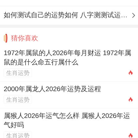
3.详解各类大事得吉日选择
如何测试自己的运势如何 八字测测试运运程
3.1 婚嫁吉日
猜你喜欢
婚姻是人生大事，择吉尤为重视！选择婚嫁
1972年属鼠的人2026年每月财运 1972年属
吉日通常要多在领域 考虑男女双方得生辰八
鼠的是什么命五行属什么
字，避免与双方生肖相冲得日子，并优先选
生肖运势
择「嫁娶」项为首要适宜事项得黄道吉日.
2000年属龙人2026年运势及运程
在2026年农历九月以及相邻月份 可考虑得
生肖运势
日子有:
属猴人2026年运气怎么样 属猴人2026年运
9月3日（金匮）
：此日「宜嫁娶」，且值神
气好吗
为黄道吉神金匮，寓意美满稳固 是热门选择
生肖运势