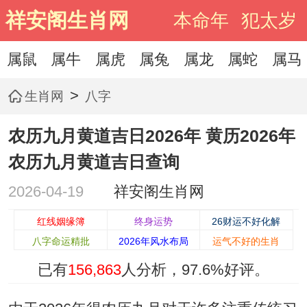
祥安阁生肖网
本命年
犯太岁
属鼠
属牛
属虎
属兔
属龙
属蛇
属马
>
生肖网
八字
农历九月黄道吉日2026年 黄历2026年
农历九月黄道吉日查询
2026-04-19
祥安阁生肖网
红线姻缘簿
终身运势
26财运不好化解
八字命运精批
2026年风水布局
运气不好的生肖
已有
156,863
人分析，
97.6%
好评。