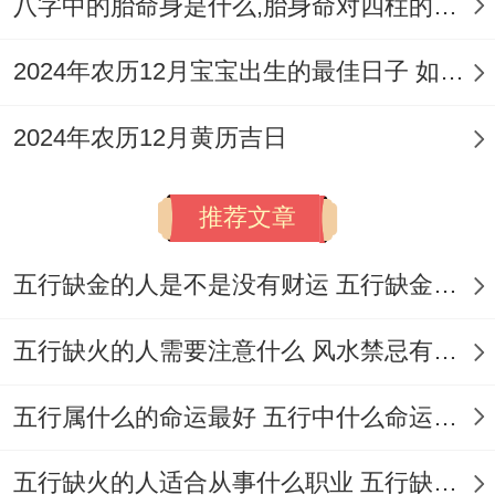
八字中的胎命身是什么,胎身命对四柱的影响
五）|、青龙（黄道吉日）| 开光，解除、拆
卸，修造、动土，安门、安葬，修坟。
2024年农历12月宝宝出生的最佳日子 如何挑选适合的吉日
择2026年9月26日 | 八月十六（星期六）| 明
2024年农历12月黄历吉日
堂（黄道吉日）| 破屋、坏垣、求医、治
病。
推荐文章
请注意
：此表仅为部分摘录，且每日得宜忌
五行缺金的人是不是没有财运 五行缺金的人命运好不好
十分具体...同是黄道吉日,9月13日仅宜「解
除、坏垣」、而9月25日则适宜「修造、动
五行缺火的人需要注意什么 风水禁忌有哪些
土」。
五行属什么的命运最好 五行中什么命运势旺盛
在实际运用时
千万要结合您计划得具体事项
核对当日宜忌
。
五行缺火的人适合从事什么职业 五行缺火的人适合从事的职业有哪些