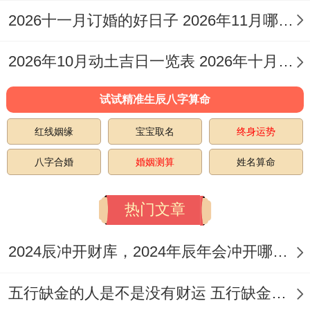
葬。
2026十一月订婚的好日子 2026年11月哪天订婚好
择2026年9月8日| 七月廿七（星期二）| 玉
2026年10月动土吉日一览表 2026年十月六日能动土吗
堂（黄道吉日）| 祭祀、出行、扫舍。
择2026年9月11日 | 八月初一（星期五）| 司
试试精准生辰八字算命
命（黄道吉日）| 祭祀、沐浴、修饰垣墙。
红线姻缘
宝宝取名
终身运势
择2026年9月13日 | 八月初三（星期日）| 青
八字合婚
婚姻测算
姓名算命
龙（黄道吉日）| 解除、坏垣
热门文章
择2026年9月14日 | 八月初四（星期一）| 明
堂（黄道吉日）| 祭祀、治病、破屋。
2024辰冲开财库，2024年辰年会冲开哪些人的财库
择2026年9月17日、| 八月初七（星期
五行缺金的人是不是没有财运 五行缺金的人命运好不好
四）|、金匮（黄道吉日）| 嫁娶，祭祀、理