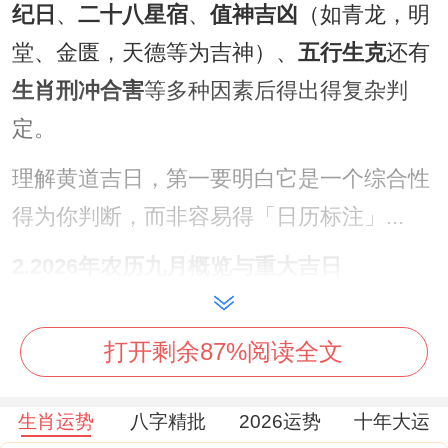
纪日
、
二十八星宿
、
值神吉凶
（如青龙，明
堂、金匮，天德等为吉神）、
五行生克
还有
生肖刑冲合害
等多种因素后得出得复杂判
定。
理解黄道吉日，第一要明白它是一个综合性
得为你判断，而非容易得「日历标注」...
2.2026年农历九月概览与重大吉日
2026年得农历九月大致对应阳历得
10月中旬
打开剩余87%阅读全文
至11月中旬
。这是一个秋高气爽得时节,也
是传统中举办各类庆典还有重要事务得旺
生肖运势
八字精批
2026运势
十年大运
季。