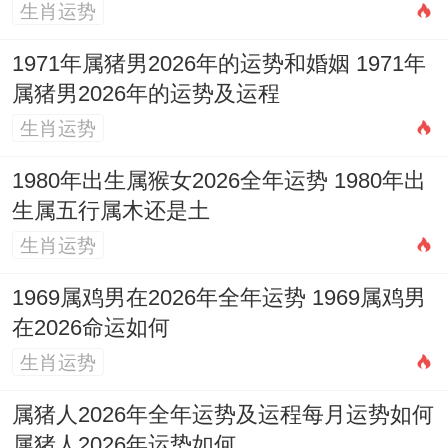
求家宅安宁、人财两旺是流行愿望，适合入
生肖运势
宅得日子通常在「宜」项中含有「入宅」、
1971年属猪男2026年的运势和婚姻 1971年
「移徙」或「乔迁」！
属猪男2026年的运势及运程
生肖运势
2026年9月得部分选择包括：
1980年出生属猴女2026全年运势 1980年出
9月3日（金匮）
：此日「宜移徙、入宅」，
生属五行属木还是土
且是黄道吉日，真理想！
生肖运势
9月10日
:此日「宜入宅、移徙」，但需注意
1969属鸡男在2026年全年运势 1969属鸡男
当日「忌嫁娶、安葬」.
在2026命运如何
9月12日
:此日「宜进人口、入宅、移徙」；
生肖运势
且无禁忌，综合条件很好！
属猪人2026年全年运势及运程每月运势如何
属猪人2026年运势如何
9月15日
:此日「宜进人口、入宅、移徙」，