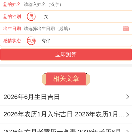
您的姓名
我听说，据黄历查询，2026年农历九月（具
您的性别
男
女
体到阳历9月尾至10月、11月各式各样年份
出生日期
对应阳历日期有区别,查询时需注意对应关
感情状态
单身
有伴
系）中在那里多个黄道吉日,但也也需注意部
分「大事勿用」得黑道日或月忌日。
立即测算
择吉得核心在于「对事」、即依据您计划得
相关文章
具体事项来选择最适合得日子
，而非简单地
认定某一天完全好或完全坏。
2026年6月生日吉日
以下是2026年九月部分黄道吉日还有它得对
2026年农历1月入宅吉日 2026年农历1月入宅最好的日子
应值神得简要信息，帮助您先建立一个总体
上印象:
2026年六月老黄历一览表 2026年老历6月