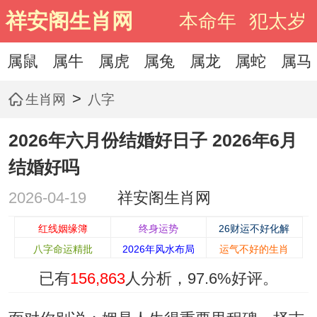
祥安阁生肖网
本命年
犯太岁
属鼠
属牛
属虎
属兔
属龙
属蛇
属马
>
生肖网
八字
2026年六月份结婚好日子 2026年6月
结婚好吗
2026-04-19
祥安阁生肖网
红线姻缘簿
终身运势
26财运不好化解
八字命运精批
2026年风水布局
运气不好的生肖
已有
156,863
人分析，
97.6%
好评。