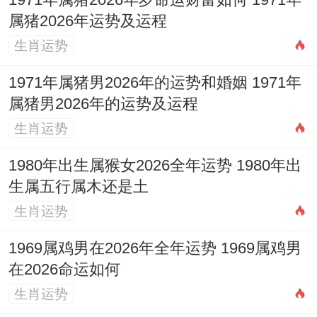
1971年属猪2026年岁命运财富如何 1971年
属猪2026年运势及运程
成核心仪式
生肖运势
阳历
:2026年6月19日星期六
1971年属猪男2026年的运势和婚姻 1971年
农历
:丙午年五月初五日
属猪男2026年的运势及运程
生肖运势
天干地支
:丙午 甲午 己卯
1980年出生属猴女2026全年运势 1980年出
【宜】依据通用原则推导，宜结婚、嫁娶等
生属五行属木还是土
喜庆事宜
生肖运势
【忌】需结合具体年份黄历明细
1969属鸡男在2026年全年运势 1969属鸡男
【冲】冲马（庚午）| 岁破方位：南方
在2026命运如何
生肖运势
【九星吉凶】五黄廉贞星（大凶星慎用）