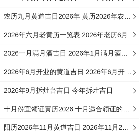
✓强效匹配:迎娶嫁妆、订婚纳彩、宴请亲朋
农历九月黄道吉日2026年 黄历2026年农历九月黄道吉日查询
✓附加吉兆：调试婚庆设备、编织吉祥结、
2026年六月老黄历一览表 2026年老历6月
冠笄
✗首要规避:商铺开张、动土修建
2026一月满月酒吉日 2026年1月满月酒吉日
✗次要规避:丧事操办、火化安葬
2026年6月开业的黄道吉日 2026年6月开业黄道吉日查询
财位:正南（宜摆放红色花卉）
2026年9月拆灶台吉日 今年拆灶吉日
喜神：正南（利于举行仪式）
十月份宜领证黄历2026 十月适合领证的好日子2026年
吉时:巳时（9:00-11:00）建议再此区间完成
核心仪式
阳历2026年11月黄道吉日 2026年11月26日阳历黄道吉日