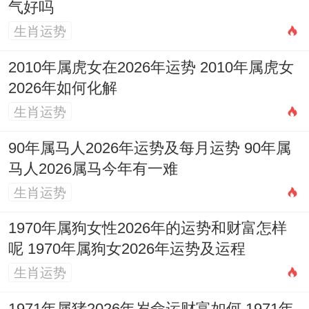
【冲】冲兔（丁卯）| 岁破方位：东方
气好吗
生肖运势
【九星吉凶】二黑巨门星（病符星需注意）
2010年属虎女在2026年运势 2010年属虎女
✓强效匹配:婚庆典礼、祭祀祖先、美容美发
2026年如何化解
✓附加吉兆：修砌炉灶、整理庭院、修剪指
生肖运势
甲
90年属马人2026年运势及每月运势 90年属
马人2026属马今年有一难
✗首要规避:需结合个人八字查验
生肖运势
✗次要规避:需结合个人八字查验
1970年属狗女性2026年的运势和财富怎样
财位：西南（宜摆放黄色陶瓷）
呢 1970年属狗女2026年运势及运程
喜神：西南（利于梳妆打扮）
生肖运势
吉时:申时（15：00-17:00）建议再此区间完