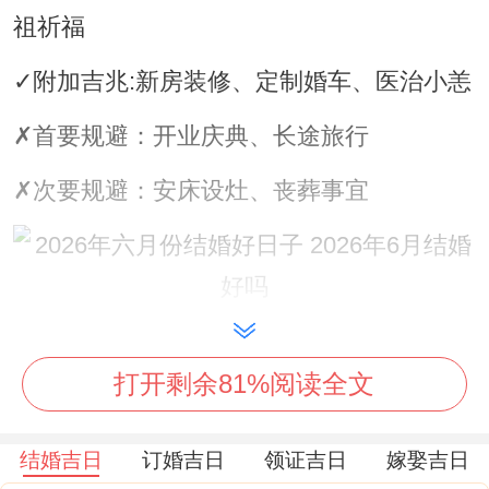
祖祈福
✓附加吉兆:新房装修、定制婚车、医治小恙
✗首要规避：开业庆典、长途旅行
✗次要规避：安床设灶、丧葬事宜
财位：东南（宜摆放金色饰品）
打开剩余81%阅读全文
喜神:西南（利于迎亲出发）
吉时:辰时（7:00-9:00）建议再此区间完成
结婚吉日
订婚吉日
领证吉日
嫁娶吉日