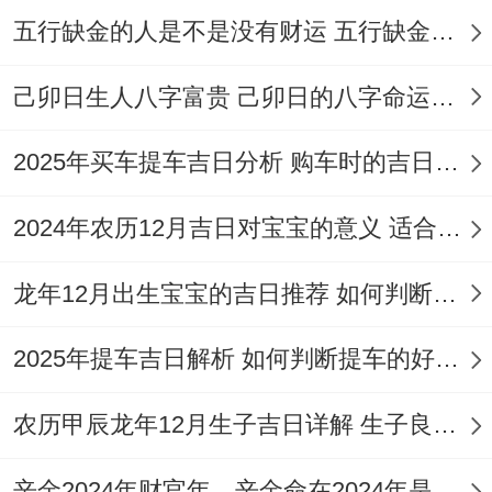
五行缺金的人是不是没有财运 五行缺金的人命运好不好
财位:正东（宜摆放书籍或绿植）
喜神:西北（利于求婚订婚）
己卯日生人八字富贵 己卯日的八字命运如何
吉时:午时（11:00-13：00）建议再此区间完
2025年买车提车吉日分析 购车时的吉日与禁忌
成核心仪式
2024年农历12月吉日对宝宝的意义 适合龙年宝宝出生的日子有哪些
阳历
:2026年6月15日星期一
龙年12月出生宝宝的吉日推荐 如何判断吉日是否适合宝宝
农历
：丙午年五月初一日
天干地支
:丙午 甲午 乙亥
2025年提车吉日解析 如何判断提车的好日子
【宜】结婚 嫁娶、开光、祭拜 祭祀、祈
农历甲辰龙年12月生子吉日详解 生子良辰的影响因素
福、祈祷、旅行 出游 出行、解除、搬家 移
辛金2024年财官年，辛金命在2024年是财官年还是财印年