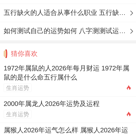
财位:正北（宜放置水景摆设）
五行缺火的人适合从事什么职业 五行缺火的人适合从事的职业有哪些
喜神：东南（利于迎娶入门）
如何测试自己的运势如何 八字测测试运运程
吉时:卯时（5:00-7：00）建议再此区间完成
核心仪式
猜你喜欢
阳历
：2026年6月16日星期二
1972年属鼠的人2026年每月财运 1972年属
鼠的是什么命五行属什么
农历
:丙午年五月初二日
生肖运势
天干地支
：丙午 甲午 丙子
2000年属龙人2026年运势及运程
【宜】结婚 嫁娶、祭拜 祭祀、理发、作
生肖运势
灶、装修 修饰垣墙、平治道涂、整手足甲
属猴人2026年运气怎么样 属猴人2026年运