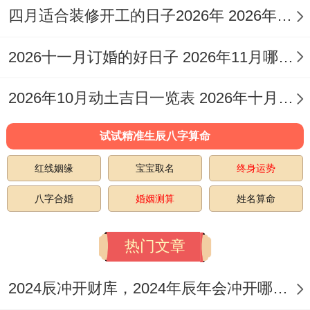
阳历
:2026年6月5日星期五
四月适合装修开工的日子2026年 2026年四月份适合装修开工的黄道吉日
农历
:丙午年四月二十日
2026十一月订婚的好日子 2026年11月哪天订婚好
天干地支
：丙午 癸巳 乙丑
2026年10月动土吉日一览表 2026年十月六日能动土吗
【宜】结婚 嫁娶、祭拜 祭祀、开光、祈
福、祈祷、生子 求子 求嗣、旅行 出游 出
试试精准生辰八字算命
行、出火、拆卸、翻新 修造。
红线姻缘
宝宝取名
终身运势
【冲】冲龙（戊辰）| 岁破方位：北方
八字合婚
婚姻测算
姓名算命
【九星吉凶】四曲星（利文昌星）
热门文章
✓强效匹配:婚典仪式、祭祖告天、开光祈福
2024辰冲开财库，2024年辰年会冲开哪些人的财库
✓附加吉兆:求子愿望、蜜月出行、新房整理