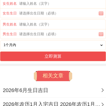
核心仪式
女生姓名
阳历
:2026年6月2日星期二
女生生日
农历
：丙午年四月十七日
男生姓名
男生生日
天干地支
：丙午 癸巳 壬戌
【宜】结婚 嫁娶、纳采、订婚 订盟、会亲
立即测算
友、安机械、结网、冠笄、祭拜 祭祀
【忌】开业 开幕 开市、作灶、动土、行
相关文章
丧、安葬
【冲】冲牛（乙丑）| 岁破方位:西方
2026年6月生日吉日
【九星吉凶】七赤破军星（退气口舌星）
2026年农历1月入宅吉日 2026年农历1月入宅最好的日子