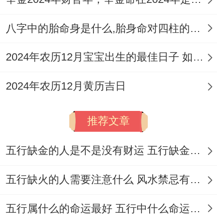
徙、搬迁新宅 乔迁新居 入宅。
【忌】纳采、订婚 订盟、安床、谢土、破
八字中的胎命身是什么,胎身命对四柱的影响
土、动土
2024年农历12月宝宝出生的最佳日子 如何挑选适合的吉日
【冲】冲虎（丙寅）| 岁破方位:南方
2024年农历12月黄历吉日
【九星吉凶】一白贪狼星（吉星旺人缘）
✓强效匹配：举办婚礼、点灯开光、祈福祈
推荐文章
愿
五行缺金的人是不是没有财运 五行缺金的人命运好不好
✓附加吉兆:远行蜜月、解除旧约、入宅迁居
五行缺火的人需要注意什么 风水禁忌有哪些
✗首要规避：采纳提亲、安床设房
✗次要规避:动土破土、谢土仪式
五行属什么的命运最好 五行中什么命运势旺盛