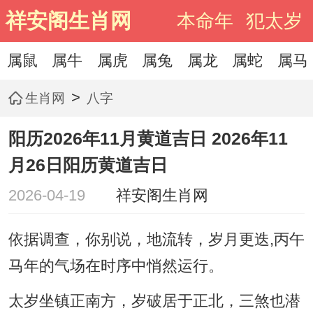
祥安阁生肖网
本命年
犯太岁
属鼠
属牛
属虎
属兔
属龙
属蛇
属马
>
生肖网
八字
阳历2026年11月黄道吉日 2026年11
月26日阳历黄道吉日
2026-04-19
祥安阁生肖网
依据调查，你别说，地流转，岁月更迭,丙午
马年的气场在时序中悄然运行。
太岁坐镇正南方，岁破居于正北，三煞也潜