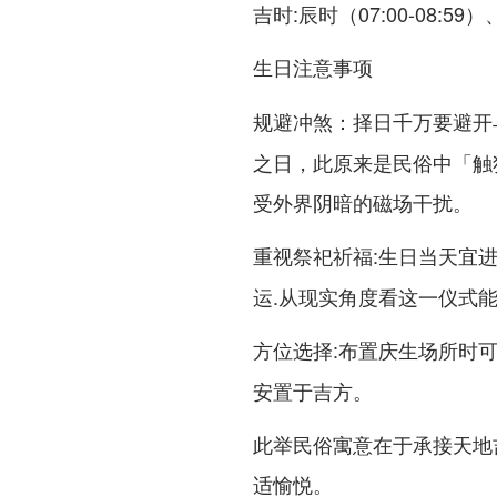
吉时:辰时（07:00-08:59）
生日注意事项
：择日千万要避开
规避冲煞
之日，此原来是民俗中「触
受外界阴暗的磁场干扰。
:生日当天宜
重视祭祀祈福
运.从现实角度看这一仪式
:布置庆生场所时
方位选择
安置于吉方。
此举民俗寓意在于承接天地
适愉悦。