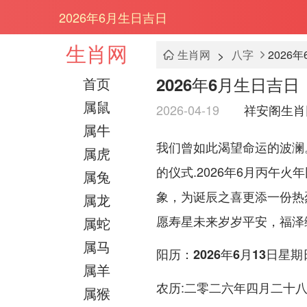
2026年6月生日吉日
生肖网
>
生肖网
八字
2026
2026年6月生日吉日
首页
属鼠
2026-04-19
祥安阁生肖
属牛
我们曾如此渴望命运的波澜
属虎
的仪式.2026年6月丙午
属兔
象，为诞辰之喜更添一份热
属龙
愿寿星未来岁岁平安，福泽
属蛇
属马
阳历：2026年6月13日星期
属羊
:二零二六年四月二十
农历
属猴