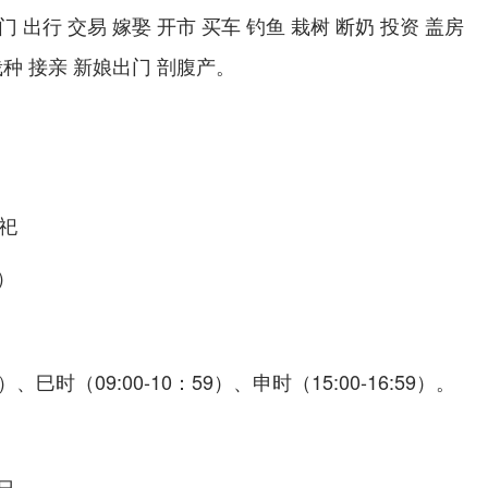
门 出行 交易 嫁娶 开市 买车 钓鱼 栽树 断奶 投资 盖房
栽种 接亲 新娘出门 剖腹产。
）
祀
）
）
）、巳时（09:00-10：59）、申时（15:00-16:59）。
日