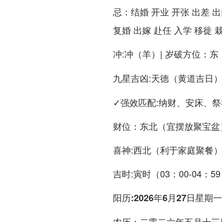
：结婚 开业 开张 出差 出
忌
复婚 出嫁 赴任 入学 移徙 
:冲（羊）| 岁破方位：东
冲
:天德（黄道吉日
九星吉凶
✓强效匹配:纳财、安床、祭
财位：东北（宜摆放聚宝盆
喜神:西北（利于家庭聚餐
吉时:寅时（03：00-04：59
阳历:2026年6月27日星期一
：二零二六年五月十三