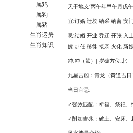
属鸡
:丙午年甲午月戊
天干地支
属狗
:订婚 迁坟 纳采 纳畜 安
宜
属猪
生肖运势
:结婚 开业 乔迁 开张 入
忌
生肖知识
嫁 赴任 移徙 接亲 火化 新
:冲（鼠）| 岁破方位:北
冲
：青龙（黄道吉日
九星吉凶
:
当日宜忌
✓强效匹配：祈福、祭祀、
✓附加吉兆：破土、安床、
:
风水能量介绍