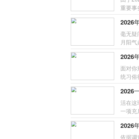
重要事
天时为
202
毫无疑
月阳气
统择日
202
面对你
统习俗
礼，寓
202
活在这
一项充
利的尊
202
依据调