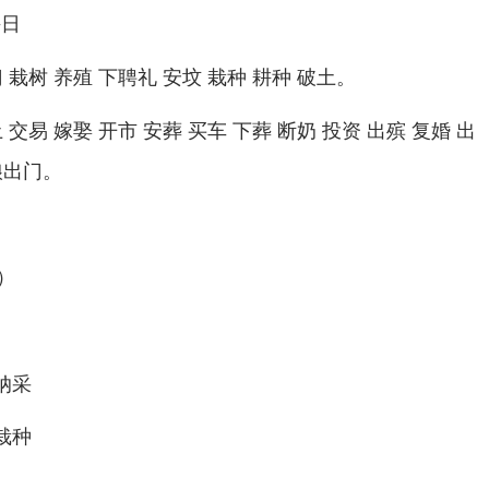
午日
门 栽树 养殖 下聘礼 安坟 栽种 耕种 破土。
土 交易 嫁娶 开市 安葬 买车 下葬 断奶 投资 出殡 复婚 出
娘出门。
）
纳采
栽种