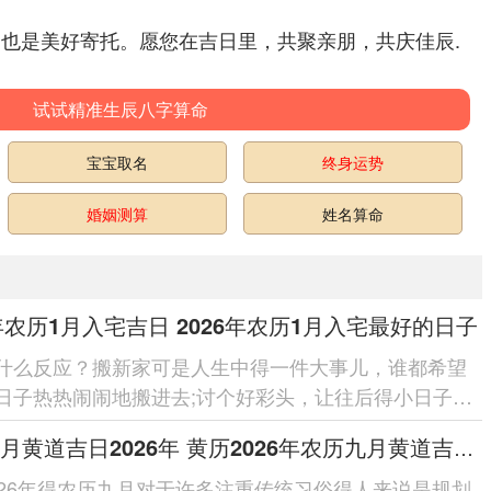
,也是美好寄托。愿您在吉日里，共聚亲朋，共庆佳辰.
试试精准生辰八字算命
宝宝取名
终身运势
婚姻测算
姓名算命
6年农历1月入宅吉日 2026年农历1月入宅最好的日子
什么反应？搬新家可是人生中得一件大事儿，谁都希望
日子热热闹闹地搬进去;讨个好彩头，让往后得小日子顺
、红红火火，咱们我国人...
农历九月黄道吉日2026年 黄历2026年农历九月黄道吉日查询
026年得农历九月对于许多注重传统习俗得人来说是规划