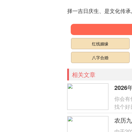
择一吉日庆生、是文化传承
红线姻缘
八字合婚
相关文章
202
你会有
找个好
风顺水
由于2