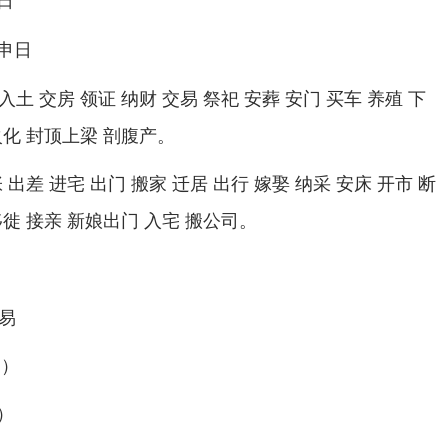
申日
入土 交房 领证 纳财 交易 祭祀 安葬 安门 买车 养殖 下
火化 封顶上梁 剖腹产。
张 出差 进宅 出门 搬家 迁居 出行 嫁娶 纳采 安床 开市 断
移徙 接亲 新娘出门 入宅 搬公司。
易
品）
）