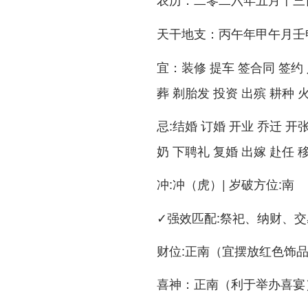
农历
：丙午年甲午月壬
天干地支
：装修 提车 签合同 签约 
宜
葬 剃胎发 投资 出殡 耕种 
:结婚 订婚 开业 乔迁 开
忌
奶 下聘礼 复婚 出嫁 赴任 
:冲（虎）| 岁破方位:南
冲
✓强效匹配:祭祀、纳财、交
财位:正南（宜摆放红色饰
喜神：正南（利于举办喜宴