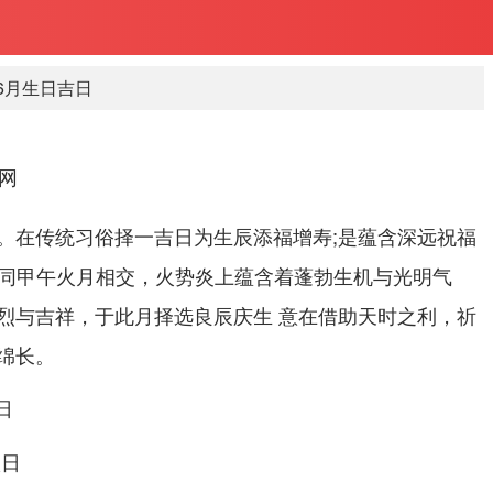
年6月生日吉日
网
。在传统习俗择一吉日为生辰添福增寿;是蕴含深远祝福
火年同甲午火月相交，火势炎上蕴含着蓬勃生机与光明气
烈与吉祥，于此月择选良辰庆生 意在借助天时之利，祈
绵长。
日
八日