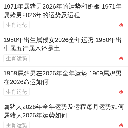
日提车？!
1971年属猪男2026年的运势和婚姻 1971年
提车的传统习俗同风水原则
属猪男2026年的运势及运程
生肖运势
选择吉日之外,提车时的部分传统习俗合注意
事项也能位爱车增添祥瑞之气,祈求行车一路
1980年出生属猴女2026全年运势 1980年出
生属五行属木还是土
平安...
生肖运势
悬挂红布
:在车头或后视镜悬挂红布条或红丝
1969属鸡男在2026年全年运势 1969属鸡男
带。是常见的习俗，寓意喜庆吉祥、驱邪保
在2026命运如何
平安！但需注意红布条不宜过长过多,以免遮
生肖运势
挡视线作用行车安全；且应避免长期悬挂以
属猪人2026年全年运势及运程每月运势如何
免雨水造成颜色沾染车漆。
属猪人2026年运势如何
检查同净化
:提车时务必在
光线充足的上午
进
生肖运势