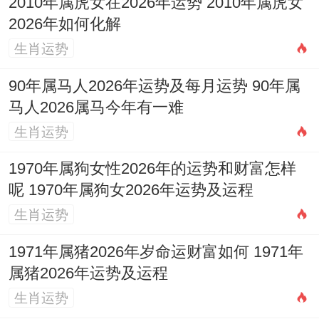
2010年属虎女在2026年运势 2010年属虎女
注意事项
:日冲丁巳蛇，煞西...
属蛇的朋友需
2026年如何化解
生肖运势
慎重选择此日
.
90年属马人2026年运势及每月运势 90年属
吉时建议选择卯时（5:00-6:59）、辰时
马人2026属马今年有一难
（7:00-8：59）或巳时（9:00-10:59）。
生肖运势
有关2026年3月26日（农历二月初八）
1970年属狗女性2026年的运势和财富怎样
为想起来真是;得一提的是2026年3月26日
呢 1970年属狗女2026年运势及运程
（星期四）
并非
提车吉日，该日值神位玄武,
生肖运势
属黑道日，黄历所示「忌」项中包括「买
1971年属猪2026年岁命运财富如何 1971年
车」、「提车」、「交易」、「出行」等多
属猪2026年运势及运程
项同提车相关的重要活动,因而不建议选择此
生肖运势