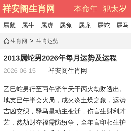
祥安阁生肖网
本命年
犯太岁
属鼠
属牛
属虎
属兔
属龙
属蛇
属马
>
生肖网
生肖运势
2013属蛇男2026年每月运势及运程
2026-06-15
祥安阁生肖网
乙巳蛇男行至丙午流年天干丙火劫财透出。
地支巳午半会火局，成火炎土燥之象，运势
吉凶交织，驿马星动主变迁，伤官生财利才
艺，然劫财夺福需防纷争，全年官印相生护