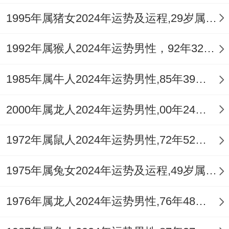
四月、七月。
1995年属猪女2024年运势及运程,29岁属猪人2024全年每月运势女性如何
此年精力充沛，好动难静，需合理安排作
1992年属猴人2024年运势男性，92年32岁属猴男2024年每月运程怎么样
息，避免心火过旺造成失眠或情绪亢奋，为
其佩戴黑曜石材质的
祥安阁喜庆迎犀
吊坠，
1985年属牛人2024年运势男性,85年39岁属牛男2024年每月运程怎么样
犀牛为水兽，太极图调与阴阳，能以水石之
精气，制化流年过旺之火，守护平安，稳固
2000年属龙人2024年运势男性,00年24岁属龙男2024年每月运程怎么样
元神。
1972年属鼠人2024年运势男性,72年52岁属鼠男2024年每月运程怎么样
不同年份属蛇人2026年运程逐年详解
1975年属兔女2024年运势及运程,49岁属兔人2024全年每月运势女性如何
对于2013年出生的癸巳蛇男。其年柱天干癸
水正官与流年丙火劫财相合，此为「合官留
1976年属龙人2024年运势男性,76年48岁属龙男2024年每月运程怎么样
煞」，虽减弱了官星的约束力，却也激发了