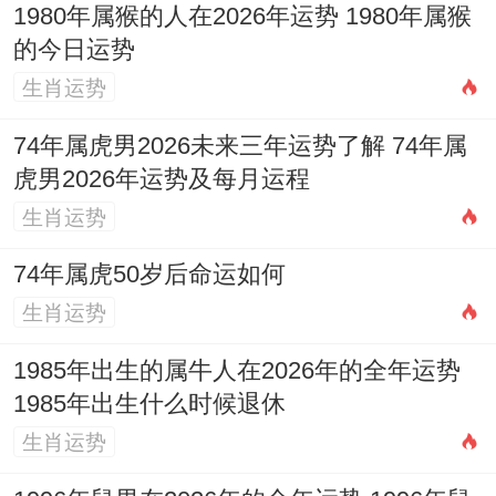
1980年属猴的人在2026年运势 1980年属猴
欲强，容易有标新立异之言动，需防言辞过
的今日运势
直得罪人或运动过量造成受伤，可安排夏令
生肖运势
营等户外活动，合理引导其释放能量。
74年属虎男2026未来三年运势了解 74年属
六月（乙未月）
虎男2026年运势及每月运程
生肖运势
印星化劫，燥土晦火，前月的躁动逐渐平
复，能更沉静地学习，利于复习巩固，但未
74年属虎50岁后命运如何
土为燥土，脾胃仍需保养，家庭可营造安宁
生肖运势
氛围，助其收心。
1985年出生的属牛人在2026年的全年运势
1985年出生什么时候退休
七月（丙申月）
生肖运势
劫财坐马，申巳相合，变动之月或有旅行、