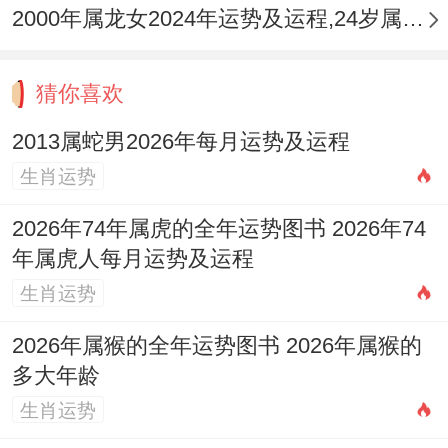
七杀透出，食神制杀，学业或任务上可能面
2000年属龙女2024年运势及运程,24岁属龙人2024全年每月运势女性如何
临部分压力与挑战，但能激发其解决问题的
斗志，家长可适当给予有难度的任务，锻炼
猜你喜欢
其抗压技能 ，健康注意饮食卫生。
2013属蛇男2026年每月运势及运程
四月（癸巳月）
生肖运势
伏吟月令，比肩夺财，此月易感烦躁，竞争
2026年74年属虎的全年运势图书 2026年74
年属虎人每月运势及运程
加剧，可能因同学比较而产生失落感，开销
生肖运势
可能增多，需多关注其情绪变化，引导其专
注于自我成长，减少无谓攀比。
2026年属猴的全年运势图书 2026年属猴的
多大年龄
五月（甲午月）
生肖运势
火势至极，伤官泄秀，精力极度旺盛，表现