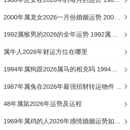
2000年属龙女2026一月份婚姻运势 2000年属龙女2026每月运程
属蛇人2026年感情人际运势
1992属猴男的2026的全年运势 1992属猴男的最佳婚配
比劫争合官星，人际宫波澜暗生，此年男孩
属牛人2026年财运方位在哪里
社交活跃，乐于融入集体，易结交新朋友，
然也易因玩耍、规则或表现机遇而产生摩擦
1994年属狗跟2026属马的相克吗 1994年属狗跟1996年属鼠配吗
争执，合中带刑，意味与亲近伙伴关系时近
1987年属兔在2026年最强招财转运物件 1987年属兔在2026年6月3日
时远，偶有误会。
于家庭内部，火旺可能使得孩子脾气稍显急
48年属鼠2026年运势及运程
躁，与父母沟通时欠缺耐心，家长需善用流
1969年属鸡的人2026年感情婚姻运势如何 1969年属鸡的五行是属土还是属金
年正印的疏导之力，以耐心与智慧引导其学