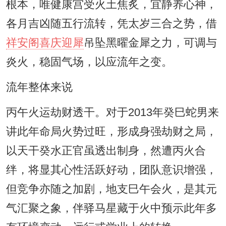
根本，唯健康宫受火土焦炙，宜静养心神，
各月吉凶随五行流转，凭太岁三合之势，借
祥安阁喜庆迎犀
吊坠黑曜金犀之力，可调与
炎火，稳固气场，以应流年之变。
流年整体来说
丙午火运劫财透干。对于2013年癸巳蛇男来
讲此年命局火势过旺，形成身强劫财之局，
以天干癸水正官虽透出制身，然遭丙火合
绊，将显其心性活跃好动，团队意识增强，
但竞争亦随之加剧，地支巳午会火，是其元
气汇聚之象，伴驿马星藏于火中预示此年多