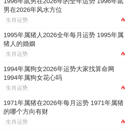
1996年鼠男在2026年的全年运势 1996年鼠
搬迁、换班可能，人际关系活跃，但也易有
男在2026年风水方位
钱财、物品上的往来纠纷，出行务必注意安
生肖运势
全，遵守规则。
1995年属猪人2026全年每月运势 1995年属
八月（丁酉月）
猪人的婚姻
生肖运势
偏财坐禄，巳酉半合，财运小吉，可能获得
意外奖励或礼物，人缘佳，合作运强，利于
1994年属狗女2026年运势大家找算命网
团队活动或比赛，思维清晰，利于逻辑性强
1994年属狗女花心吗
的学科学习。
生肖运势
九月（戊戌月）
1971年属猪在2026年每月运势 1971年属猪
的哪个方向有财
食神旺极，火土燥烈，此月贪玩之心重，对
生肖运势
学业易生懈怠，健康上需重点防范上火、积