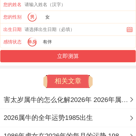
财星藏于旺火之下。此为「财星不透」，显
您的姓名
示此年男孩自身对金钱直接欲望不显，更多
您的性别
男
女
体现在对心仪物品、兴趣爱好上的花销，其
出生日期
家庭财运受其命局作用，父辈正财星受劫财
感情状态
单身
有伴
所耗，投资合作须慎防他人争利。
立即测算
于孩童来讲此年利才艺生财。伤官代表才华
展示，可通过表演、比赛或创作获得奖励与
相关文章
认可，但火旺土焦，需防因一时喜好而冲动
害太岁属牛的怎么化解2026年 2026年属牛害太岁怎么化解
消费，或为朋友伙伴破费，培养其储蓄观念
正当时可将所得奖励部分存入，体验「聚沙
2026属牛的全年运势1985出生
成塔」之乐，家庭整体理财，当以稳健守成
为上避免高风险投机。
1986年虎女在2026年的每月的运势 1986年虎女在2026年12月运势