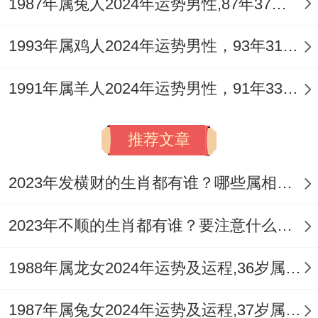
1987年属兔人2024年运势男性,87年37岁属兔男2024年每月运程怎么样
不服输的竞争心，那地支巳火与流年午火相
会，加剧了命局火势，使其个性表现更为鲜
1993年属鸡人2024年运势男性，93年31岁属鸡男2024年每月运程怎么样
明外向，此年关键是引导其将旺盛精力投入
1991年属羊人2024年运势男性，91年33岁属羊男2024年每月运程怎么样
学业与有益身心的活动中避免任性妄为。
依据生辰八字细微区别。若秋季出生者，金
推荐文章
水稍得助力，运势更为平顺；若生于夏季
者，火炎土燥更甚，则需更多关注其情绪与
2023年发横财的生肖都有谁？哪些属相财运旺盛？
健康调理。
2023年不顺的生肖都有谁？要注意什么呢？
属蛇人2026年月份运势逐月详解
1988年属龙女2024年运势及运程,36岁属龙人2024全年每月运势女性如何
正月（庚寅月）
1987年属兔女2024年运势及运程,37岁属兔人2024全年每月运势女性如何
财星透干，寅巳相刑，新春伊始，有财来财