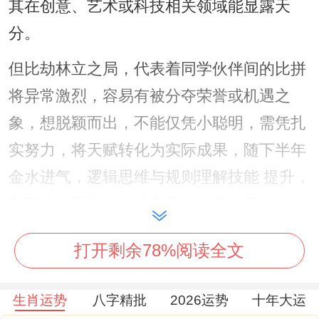
其在创意、艺术或科技相关领域能显露天
分。
但比劫林立之局，代表着同学伙伴间的比拼
将异常激烈，容易有被分夺荣誉或机遇之
象，想脱颖而出，不能仅凭小聪明，需凭扎
实努力，将天赋转化为实际成果，随下半年
金水进气，逻辑思维与规则理解技能 提升，
利于应对重要考试或竞赛，其家长可考虑在
书桌东北方摆放
祥安阁登榜扬名
摆件，以催
打开剩余78%阅读全文
旺文昌气场，助其凝神静气，学业精进。
属蛇人2026年财运运势
生肖运势
八字精批
2026运势
十年大运