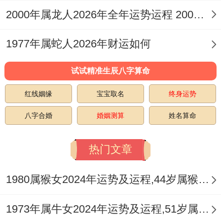
习情绪管理，理解合作与分享的真谛，佩戴
2000年属龙人2026年全年运势运程 2000年属什么生肖
祥安阁九艳利贵手链，能增贵人缘，缓与竞
1977年属蛇人2026年财运如何
争气场，使其在人际交往中更显包容与魅
力，促进与谐。
试试精准生辰八字算命
属蛇人2026年健康安全运势
红线姻缘
宝宝取名
终身运势
五行烈火焚金，金在身体对应呼吸为你与大
八字合婚
婚姻测算
姓名算命
肠，需注意咽喉炎症、燥热咳嗽或皮肤过敏
热门文章
等问题，火土过燥亦作用脾胃消化，饮食宜
清淡滋润，避免煎炸炙烤之物，地支寅巳申
1980属猴女2024年运势及运程,44岁属猴人2024全年每月运势女性如何
潜在三刑隐患，虽不全见，仍需格外防范运
动中的意外磕碰，特别是夏季与农历正月、
1973年属牛女2024年运势及运程,51岁属牛人2024全年每月运势女性如何