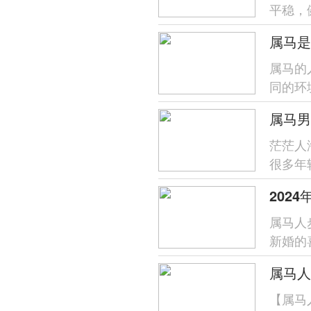
平稳，
青色或
属马是
属马的
同的环
人，能
属马男
茫茫人
很多年
以相濡
202
属马人
新婚的
规划未
【属马人