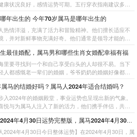
健康状况良好，感情运势可期。五行穿衣指南建议多穿
者蓝色的衣服，以及配饰金饰...
哪年出生的 今年70岁属马是哪年出生的
人热情洋溢，充满了活力和冒险精神。他们擅长适应不
境，并对新鲜事物充满好奇。他们通常是领导才能的
够迅速地应对挑战并采取行...
生最佳婚配，属马男和哪些生肖女婚配幸福有福
海里要寻找到一个和自己享受白头的人却很不易。当下
轻人都感慨老一辈们的婚姻，爷爷奶奶的婚姻好像都可
以沫白首到老。其实...
4年属马的结婚好吗？属马人2024年适合结婚吗？
步入2024年的婚姻殿堂，事业运势也呈现出新的气象。
喜悦与为属马人注入了新的活力，他们携手伴侣，共同
来的职业蓝图。婚后属马...
属马人2024年4月30日运势完整版，属马2024年4月30日今日运势如何
2024年4月30日今日整体运势】在2024年4月30日，属