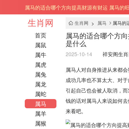
属马的适合哪个方向提高财源有财运 属马的
生肖网
>
生肖网
属马
属马的
属马的适合哪个方向
首页
是什么
属鼠
2025-10-14
祥安阁生肖
属牛
属虎
属马人对自身推进从来都会狠
属兔
成功几率也不算太大、对于
属龙
引起自己也会被人取消，而
属蛇
钱的话对属马人来说如何去
属马
来看吧。
属羊
属猴