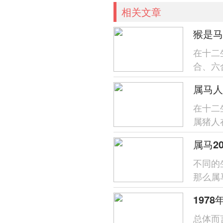
相关文章
猴是马
在十二
合、六
系的两
属马人
在十二
属猪人
的事情
属马2
不同的
那么属
析一下。
​总体