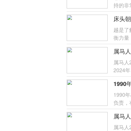
持的非
冲动但
床头朝
越是了
衡力量
的时间
属马人
202
感情运
199
负责，
这一年
属马人