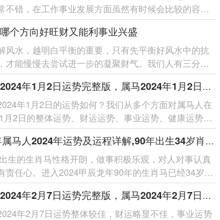
常不错，在工作事业发展方面虽然有时候会比较的容易
是整体的发展是非...
哪个方向好旺财又能利事业兴盛
解风水，越明白平衡的重要，只有先平衡好风水中的抗
，才能慢慢去尝试进一步的凝聚财气。我们人有三分一
用在睡觉上，所以床对我们...
属马人2024年1月2日运势完整版，属马2024年1月2日今日运势如何
2024年1月2日的运势如何？我们从多个方面对属马人在
4年1月2日的整体运势、财运运势、事业运势、健康运势、
势、五行穿衣指南、...
1990年属马人2024年运势及运程详解,90年出生34岁肖马人在2024全年每月运势完整版
0年出生的生肖马性格开朗，做事积极乐观，对人对事认真
有责任心。进入2024甲辰龙年90年的生肖马已经34岁，
并无犯太岁的困扰，但奈何有...
属马人2024年2月7日运势完整版，属马2024年2月7日今日运势如何
2024年2月7日运势整体较佳，财运略显不佳，事业运势