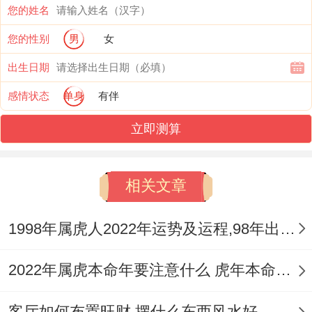
的，都可以催旺到个人财运，让自身赚钱轻
您的姓名
松,也不会有想象中的棘手，甚至也能让自身
您的性别
男
女
手头更宽裕，日子稳定，佩戴之让贵人同人
出生日期
际关系上都能更理想，也能认识到了有实力
感情状态
单身
有伴
的大人物。
立即测算
【属鸡的可用带虎造型配饰的东西吗】
属鸡人能够佩戴虎造型的配饰~着样的话都
相关文章
是没有只要是限制的，原因是老虎的吊坠寓
1998年属虎人2022年运势及运程,98年出生的24岁属虎2022本命年每月运程详解
意好，标记力量,对属鸡人而言都没问题追求
到成功,也能展现出领导能力与实际的能力,
2022年属虎本命年要注意什么 虎年本命年要佩戴什么饰品好转运
属鸡人佩戴着些都可以提高个人魅力 - 也可
带来好运气的,在日常上都能展现出装饰作
客厅如何布置旺财 摆什么东西风水好