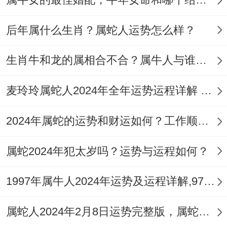
方的忠诚与支持！
后年属什么生肖？属蛇人运势怎么样？
要知道，大家之间关系内实际上也能够看出
生肖牛和龙的属相合不合？属牛人与谁属相相合？
来属蛇跟属牛人的相关优势 - 而属牛的人很
节约、懂得理财，不会挥霍无度.
麦玲玲属蛇人2024年全年运势运程详解 2024年属蛇运程
三合的关系组合可能说，属蛇人都会给到属
2024年属蛇的运势和财运如何？工作顺利且生意兴隆
牛人带来提供建议、原因是属蛇人思维敏
锐，聪明灵活、善于策划和解决问题，能帮
属蛇2024年犯太岁吗？运势与运程如何？
助到属牛人都能够克服掉不少的缺点，而属
1997年属牛人2024年运势及运程详解,97年出生27岁肖牛人在2024全年每月运势完整版
牛人也能虚心听到这些建议、也能更好的吸
取教训才可能。
属蛇人2024年2月8日运势完整版，属蛇2024年2月8日今日运势如何