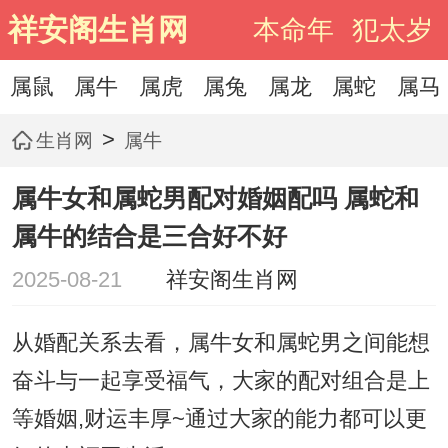
祥安阁生肖网
本命年
犯太岁
属鼠
属牛
属虎
属兔
属龙
属蛇
属马
>
生肖网
属牛
属牛女和属蛇男配对婚姻配吗 属蛇和
属牛的结合是三合好不好
2025-08-21
祥安阁生肖网
从婚配关系去看，属牛女和属蛇男之间能想
奋斗与一起享受福气，大家的配对组合是上
等婚姻,财运丰厚~通过大家的能力都可以更