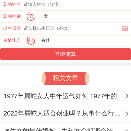
自然也是蒸蒸日上的。
您的姓名
您的性别
男
女
【属蛇跟属牛的结合是三合好不好】
出生日期
属蛇与属牛之间为三合属相，大家感情顺利
感情状态
单身
有伴
- 婚姻幸福长久，但需要的就是不要太多吵
立即测算
架，要多忍让才没问题！
属蛇的人不管男女都怀有野心，渴望在事业
相关文章
上取得令人骄傲的成就.他们通常愿意冒险并
勇往直前。与此在属蛇的人也希望有一个能
1977年属蛇女人中年运气如何 1977年的属蛇人中年发达吗
够支持他们的人,默默经营家庭,并在必须帮
​2022年属蛇人适合创业吗？从事什么行业发展好？
助时给予支持。
其实吧，重要的是,他们希望在感情上得到对
属牛女的最佳婚配，牛年女命和哪个结婚上等姻缘