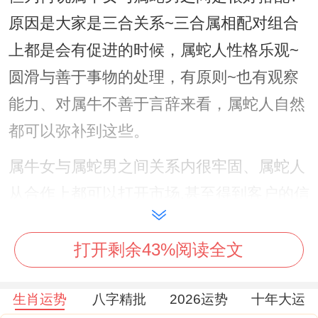
原因是大家是三合关系~三合属相配对组合
上都是会有促进的时候，属蛇人性格乐观~
圆滑与善于事物的处理，有原则~也有观察
能力、对属牛不善于言辞来看，属蛇人自然
都可以弥补到这些。
属牛女与属蛇男之间关系内很牢固、属蛇人
从合作上都可以打开市场,甚至得到客户的信
任度、在合作上属蛇人带来的都是会有稳定
的合作性质~对属牛人而言自然都是可妥善
打开剩余43%阅读全文
的处理好幕后的工作事情,大家之间的关系合
生肖运势
八字精批
2026运势
十年大运
作上，自然也能迎来好的财富源源不断,事业