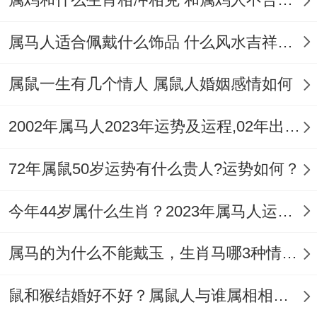
选择到北方同东方，属马人可以选择到南方
与西南房、而这些方位对他们来说都是比较
属马人适合佩戴什么饰品 什么风水吉祥物适合属马人
相合 - 利于气场稳定，相互理解。
属鼠一生有几个情人 属鼠人婚姻感情如何
3、选择适合月份合作
2002年属马人2023年运势及运程,02年出生的21岁生肖马2023年每月运势详解
在有利于自己的月份来合作,自然都能旺上加
旺~在某些的月份中，农历正月，五月,七月
72年属鼠50岁运势有什么贵人?运势如何？
- 八月与十一月跟十二月则能减轻问题，也
可减少矛盾，对自身来看自然都会有好的改
今年44岁属什么生肖？2023年属马人运势如何？
善。
属马的为什么不能戴玉，生肖马哪3种情况不能戴玉
但对属鼠跟属马人来说 - 真的有矛盾的话都
鼠和猴结婚好不好？属鼠人与谁属相相合？
要立刻沟通好，才能避免到太多的问题。