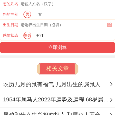
后都会厌恶到彼此.
您的姓名
您的性别
男
女
【马和鼠相冲佩戴饰物能够化解吗】
出生日期
1、佩戴化解饰品
感情状态
单身
有伴
佩戴和属鼠跟属马五行相合的物品，属鼠佩
立即测算
戴的行是金首饰，也能玉石等等 - 属马人则
是可以佩戴木材质和火属性的材质、可以很
相关文章
好的平衡到大家的能量场，缓解到了大家相
应的负面影响。
农历几月的鼠有福气 几月出生的属鼠人好运
2、选择吉祥方位
1954年属马人2022年运势及运程 68岁属马人虎年运势解析
在办公室环境和居住的选择很重要,属鼠人可
属鸡和什么生肖相冲相克 和属鸡人不合的生肖属相