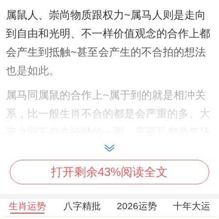
属鼠人、崇尚物质跟权力~属马人则是走向
到自由和光明、不一样价值观念的合作上都
会产生到抵触~甚至会产生的不合拍的想法
也是如此。
属马同属鼠的合作上~属于到的就是相冲关
系，比一般生肖不合的都是会严重的多、大
家之间不存在较劲的一面，见面后都是气场
相冲 - 彼此之间印象差，有部分的初次见面
都是比较糟糕，在相处一段时会见后 - 都是
打开剩余43%阅读全文
会意识到自己的错误，最终也变成了人生伴
生肖运势
八字精批
2026运势
十年大运
侣，这点属马和属鼠来看、自然在接触过多