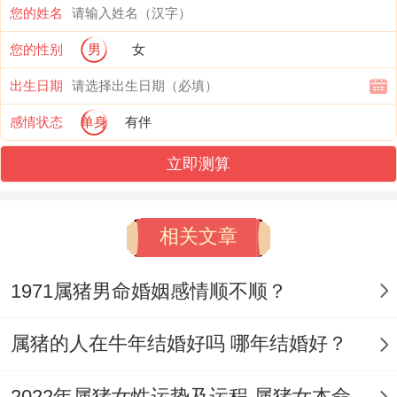
您的姓名
4、玉石饰品
您的性别
男
女
玉石配饰，也是属猪人能够转运的，而如果
出生日期
佩戴了玉石，让属猪人能更好的运势提高，
感情状态
单身
有伴
原因是属猪人有时候会觉得狠不顺心，各个
立即测算
方面都狠艰难 - 所以需要多加留意,不管哪个
时候都要保持理智。
相关文章
属猪人想要有好的生活 - 佩戴玉石手链格外
的不错，整个人的精神状况会变得更稳定一
1971属猪男命婚姻感情顺不顺？
些，不会产生负面情绪,做事的积极性会更
属猪的人在牛年结婚好吗 哪年结婚好？
高，尤其在发财机会的时候都能把握好。
【属猪的最旺最幸运颜色是什么东西色】
2022年属猪女性运势及运程 属猪女本命年带什么转运