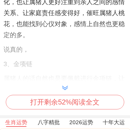
化，也让属猪人更好注重到亲人之间的感情
关系、让家庭责任感变得好，催旺属猪人桃
花，也能找到心仪对象，感情上自然也更稳
定的多。
说真的，
3、金项链
属猪人的话自然也是要佩戴进行金项链，让
自己的生活都能更顺风顺水，提高个人魅力
和自身温与的一面,既然金项链一直给人都是
打开剩余52%阅读全文
狠高调的样子、但也建议属猪人佩戴细小一
生肖运势
八字精批
2026运势
十年大运
点的，既然这样都能避开到不利效应的一面.