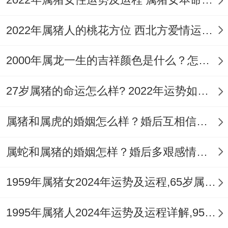
1、黑色
2022年属猪人的桃花方位 西北方爱情运旺盛
属猪人 - 幸运色是黑色,黑色是属猪人事业上
2000年属龙一生的吉祥颜色是什么？怎么样去转运？
的幸运色，让属猪人能在事业上运势提高,属
猪人的情绪本来就好办既然工作的原因影响
27岁属猪的命运怎么样? 2022年运势如何？
到，工作情绪也是不太好，属猪人有机会多
属猪和属虎的婚姻怎么样？婚后互相信任十分恩爱
接触黑色来让事业上能更好的帮助，提高运
势...
属蛇和属猪的婚姻怎样？婚后多艰感情不佳
大家可能不知道，
1959年属猪女2024年运势及运程,65岁属猪人2024全年每月运势女性如何
2、金色
1995年属猪人2024年运势及运程详解,95年出生29岁肖猪人在2024全年每月运势完整版
金色也是属猪人的幸运色之一 - 金色代表财