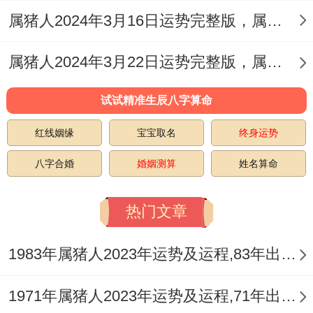
运，适当用到金色对属猪人正财方面得到不
属猪人2024年3月16日运势完整版，属猪2024年3月16日今日运势如何
错~也能更好的提高自身收入、让属猪人的
属猪人2024年3月22日运势完整版，属猪2024年3月22日今日运势如何
财运更稳定.
试试精准生辰八字算命
你猜怎么着？
红线姻缘
宝宝取名
终身运势
3、淡蓝色
八字合婚
婚姻测算
姓名算命
淡蓝色颜色是对属猪人的感情运势还算好，
桃花运有点低迷，但也不会有隐藏的桃花星,
热门文章
但如果想要脱单的属猪人都要懂得避开下，
适当用到淡蓝色衣服才能更好提高自身颜
1983年属猪人2023年运势及运程,83年出生的40岁生肖猪2023年每月运势详解
色。
1971年属猪人2023年运势及运程,71年出生的52岁生肖猪2023年每月运势详解