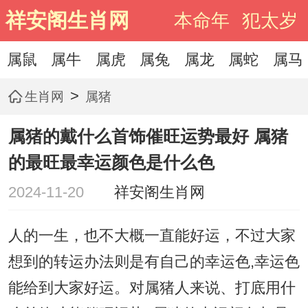
祥安阁生肖网
本命年
犯太岁
属鼠
属牛
属虎
属兔
属龙
属蛇
属马
>
生肖网
属猪
属猪的戴什么首饰催旺运势最好 属猪
的最旺最幸运颜色是什么色
2024-11-20
祥安阁生肖网
人的一生，也不大概一直能好运，不过大家
想到的转运办法则是有自己的幸运色,幸运色
能给到大家好运。对属猪人来说、打底用什