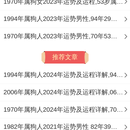
再健康宫逗留、意味着属狗朋友会有一些小
1970年属狗女2023年运势及运程,53岁属狗人2023全年每月运势女性如何
情绪变化 - 肠胃还是还是有一些小病痛、这
1994年属狗人2023年运势男性,94年29岁属狗男2023年每月运程怎么样
种情况有需要一直到2025年3月。
1970年属狗人2023年运势男性,70年53岁属狗男2023年每月运程怎么样
另,健康宫有【死符】也不用过于担忧，只是
小病叨扰~多注意饮食清淡、合理，少熬夜 -
推荐文章
不暴饮暴食,平日里每周锻炼运动2-3次即可
缓解。
1994年属狗人2024年运势及运程详解,94年出生30岁肖狗人在2024全年每月运势完整版
属狗的朋友再2025年的总体上运气还是比较
2006年属狗人2024年运势及运程详解,06年出生18岁肖狗人在2024全年每月运势完整版
不错的。
1970年属狗人2024年运势及运程详解,70年出生54岁肖狗人在2024全年每月运势完整版
只要再事业、感情、财富同健康等方面都做
好相应的准备与应对措施~相信2025会是你
1982年属狗人2021年运势男性 82年39岁属狗男2021年每月运程怎么样