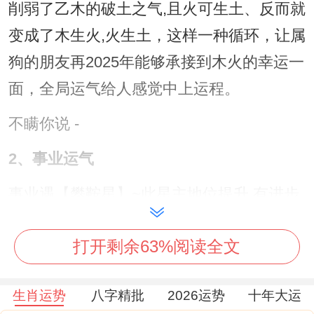
削弱了乙木的破土之气,且火可生土、反而就
变成了木生火,火生土，这样一种循环，让属
狗的朋友再2025年能够承接到木火的幸运一
面，全局运气给人感觉中上运程。
不瞒你说 -
2、事业运气
事业遇【攀鞍星】~此星主地位提升,有进步
空间。
打开剩余63%阅读全文
【月德星】乃逢凶化吉之星,工作上遇到一些
凶险事也能迎刃而解。
生肖运势
八字精批
2026运势
十年大运