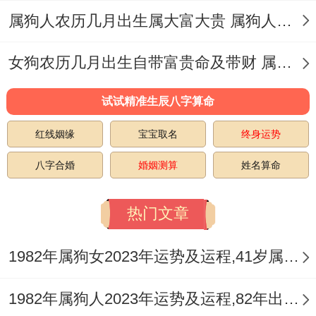
子，增加遇见心仪对象的机会。
属狗人农历几月出生属大富大贵 属狗人一生走向的命运如何
我有个朋友就遇到过，已婚或恋爱中的属狗
女狗农历几月出生自带富贵命及带财 属狗女带什么可招财且提高运气
朋友则可能再这一年里更珍惜彼此的感情，
共同创造美好的回忆...
试试精准生辰八字算命
4、财富运气
红线姻缘
宝宝取名
终身运势
八字合婚
婚姻测算
姓名算命
2025年里属狗朋友的财富上的运气还是不错
的，旺盛的人缘带旺身边多了更多捕获事
热门文章
业、财源的契机！
1982年属狗女2023年运势及运程,41岁属狗人2023全年每月运势女性如何
全年有【小耗】出现,这是一颗会让属狗朋友
面临财源上的破耗星~行马上再2025春节期
1982年属狗人2023年运势及运程,82年出生的41岁生肖狗2023年每月运势详解
间，孝敬长辈一些、也可以多派几个红包给