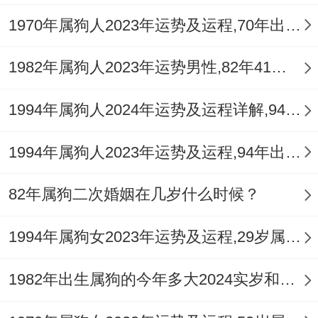
小辈有可能捐赠一些出去，就能破【小
1970年属狗人2023年运势及运程,70年出生的53岁生肖狗2023年每月运势详解
耗】。
1982年属狗人2023年运势男性,82年41岁属狗男2023年每月运程怎么样
全年的重心还是先做好自己本职工作，给领
1994年属狗人2024年运势及运程详解,94年出生30岁肖狗人在2024全年每月运势完整版
导留下好印象的再可以多利用空余时间、多
向身边一些同事或朋友取经，提升更多技
1994年属狗人2023年运势及运程,94年出生的29岁生肖狗2023年每月运势详解
能，能开展一些副业，累积更多财源.
82年属狗二次婚姻在几岁什么时候？
5、健康运气
1994年属狗女2023年运势及运程,29岁属狗人2023全年每月运势女性如何
由于...的原因2024年冲岁，导致脾胃受创~
到了2025结束冲岁 - 属狗的健康宫有凶煞
1982年出生属狗的今年多大2024实岁和虚岁
【小耗】~再财运上小耗代表小的破耗财气,