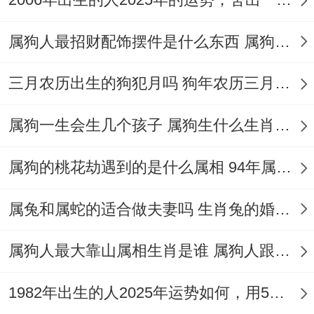
免自己成了莫名由观众作为“背锅”的人.
属狗人最招财配饰摆件是什么东西 属狗的人不能在生活佩戴什么
稳妥起见、注意保持家里西北方同办公区域
三月农历出生的狗犯月吗 狗年农历三月出生的人犯月化解
西北的干净整洁、再再西北方放置一个‘祥安
阁福星呈祥’减少三碧是非星的煞气，寓意
属狗一生会生几个孩子 属狗生什么生肖属相孩子最旺
2025是非不饶、诸事吉祥顺遂。
属狗的桃花劫遇到的是什么属相 94年属狗女姻缘在何时
3、感情运气
属兔和属蛇的适合做夫妻吗 生肖兔的婚姻情况到底好不好
感情是全年运气最好的一个方面,因【红鸾】
入属狗命宫~有遇见正缘的契机出现。
属狗人最大靠山属相生肖是谁 属狗人跟谁一起能财源滚滚且最富
单身属狗朋友建议你再2025年好好把握，多
1982年出生的人2025年运势如何，用5个妙招创佳绩
参加一些些社交活动，扩大自己的社交圈