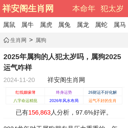
祥安阁生肖网
本命年
犯太岁
属鼠
属牛
属虎
属兔
属龙
属蛇
属马
>
生肖网
属狗
2025年属狗的人犯太岁吗，属狗2025
运气咋样
2024-11-20
祥安阁生肖网
红线姻缘簿
终身运势
26财运不好化解
八字命运精批
2026年风水布局
运气不好的生肖
已有
156,863
人分析，
97.6%
好评。