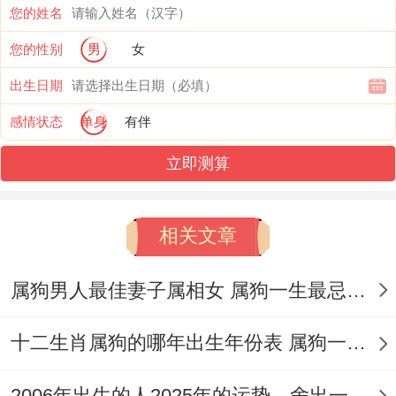
要留意的是 - 属狗朋友的本位方（西北）和
您的姓名
属猪朋友的本位方是一样的，都是西北方,西
您的性别
男
女
北方2024与2025岁破方都是西北。
出生日期
不同之处是、2024西北方有吉星【四绿】帮
感情状态
单身
有伴
忙平衡一下，弱化岁煞之气。但2025就不同
立即测算
了，2025西北面临【三碧禄存星】坐守 - 这
颗星出现、易有口舌、是非、官非。
相关文章
不瞒你说 - 故而 - 工作上关联要自己签署的
属狗男人最佳妻子属相女 属狗一生最忌3个人是哪些属相
文件~要仔细核对，自己负责的项目要保管
好机密内容。平时工作中~多做少说，减少
十二生肖属狗的哪年出生年份表 属狗一生需要经历哪三大劫难
跟同事之间交流工作超过的八卦~尤其是公
司上层的一些内幕八卦，少去参与讨论~以
2006年出生的人2025年的运势，舍出一些破小耗危机