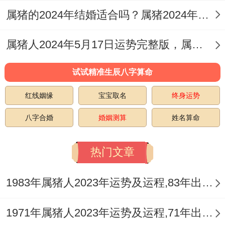
机遇出现的时候属猪人要都懂得抓住，不要
属猪的2024年结婚适合吗？属猪2024年结婚好不好？
太怕，不要担心、在遇到了这些给予的时候
牢牢把握好~也要接受挑战~才能一次次的在
属猪人2024年5月17日运势完整版，属猪2024年5月17日今日运势如何
以后日子更强大。
试试精准生辰八字算命
红线姻缘
宝宝取名
终身运势
八字合婚
婚姻测算
姓名算命
热门文章
1983年属猪人2023年运势及运程,83年出生的40岁生肖猪2023年每月运势详解
1971年属猪人2023年运势及运程,71年出生的52岁生肖猪2023年每月运势详解