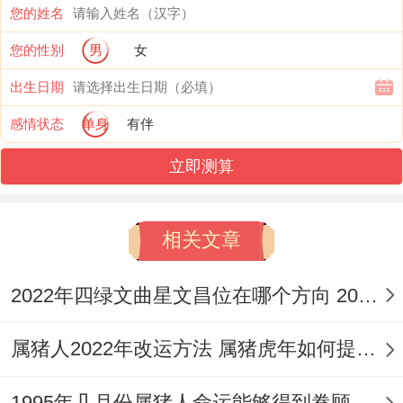
很多弯路。
您的姓名
您的性别
男
女
【属猪人怎么办提高事业的运气】
出生日期
1、自信跟积极的心态
感情状态
单身
有伴
想要提高自己的事业工作运势 - 属猪人在事
立即测算
业提升的时候都要提高到自己的自信心,有时
候属猪人可能原因是过去的质疑也会对自身
相关文章
有怀疑，但如...则属猪人能一直有乐观同积
极的心态，自然都能让自身的问题内减少太
2022年四绿文曲星文昌位在哪个方向 2022年如何旺事业、官位
多，也能更好有了事业成功进展，属猪人恩
诚实守信，也是会有解决问题的能力,工作中
属猪人2022年改运方法 属猪虎年如何提高运势
的属猪人都要懂得坚持好同有耐心一点,要学
​1995年几月份属猪人命运能够得到眷顾？命好有福气？