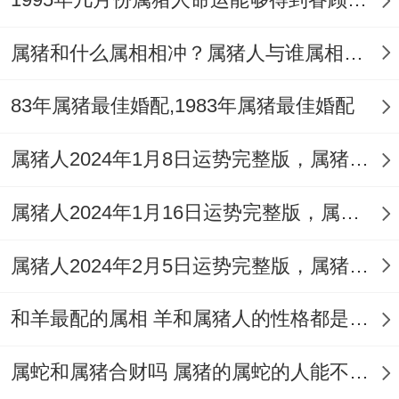
习好连续自我鼓励、自然都能跟好提升的。
属猪和什么属相相冲？属猪人与谁属相相克？
2、提高综合素质
要反复的学习与提高专业技能也是工作事业
83年属猪最佳婚配,1983年属猪最佳婚配
上发展中的基础~属猪人在这个时候都要懂
属猪人2024年1月8日运势完整版，属猪2024年1月8日今日运势如何
得做好时擦会给你的变化 - 要懂得适应到不
一样的变化、也要同样的提高好了综合素
属猪人2024年1月16日运势完整版，属猪2024年1月16日今日运势如何
质，沟通能力与团队的合作能力也是工作中
属猪人2024年2月5日运势完整版，属猪2024年2月5日今日运势如何
成功的因素之一！
想起来真是~
和羊最配的属相 羊和属猪人的性格都是什么
3、把握好机遇
属蛇和属猪合财吗 属猪的属蛇的人能不能合作