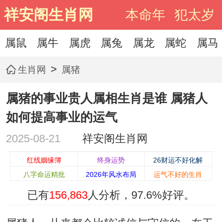
祥安阁生肖网
本命年
犯太岁
属鼠
属牛
属虎
属兔
属龙
属蛇
属马
>
生肖网
属猪
属猪的事业贵人属相生肖是谁 属猪人
如何提高事业的运气
2025-08-21
祥安阁生肖网
红线姻缘簿
终身运势
26财运不好化解
八字命运精批
2026年风水布局
运气不好的生肖
已有
156,863
人分析，
97.6%
好评。