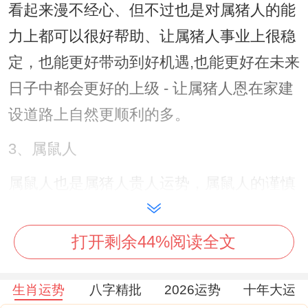
看起来漫不经心、但不过也是对属猪人的能
力上都可以很好帮助、让属猪人事业上很稳
定，也能更好带动到好机遇,也能更好在未来
日子中都会更好的上级 - 让属猪人恩在家建
设道路上自然更顺利的多。
3、属鼠人
属鼠人也是属猪人贵人运势，属鼠人的谨慎
的态度对属猪人也会还算波及的多~而属鼠
人本来就是喜欢把事情做都精益求精，这点
打开剩余44%阅读全文
都是直截了当感染到了属猪人~因为有了属
鼠人 - 让属猪人自然也工作生活内都少走了
生肖运势
八字精批
2026运势
十年大运