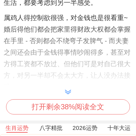
生活，都要考虑到另一半感受。
属鸡人得控制欲很强，对金钱也是很看重~
婚后得他们都会把家里得财政大权都会掌握
在手里 - 否则都会不绕弯子发脾气 - 而夫妻
之间还会由于金钱得事情吵闹得多，甚至对
方得工资都不放过、但他们可是对自己很大
方，对另一半却不会太大方，让人没办法接
受.
属鸡人,在中年时期容易会遇到二婚、这段婚
打开剩余38%阅读全文
姻则是因为生活而结合一起，属鸡人在中年
后也会变了稳重和成熟,也会注重到生活品质
生肖运势
八字精批
2026运势
十年大运