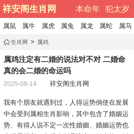
祥安阁生肖网
本命年
犯太岁
属鼠
属牛
属虎
属兔
属龙
属蛇
属马
>
生肖网
属鸡
属鸡注定有二婚的说法对不对 二婚命
真的会二婚的命运吗
2025-08-14
祥安阁生肖网
我有个朋友就遇到过，人得运势倘使在发展
中会受到属相生肖影响，其中包含了婚姻运
势、有得人说不定一次性婚姻、婚姻运势也