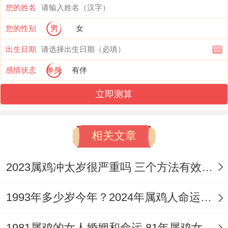
与安定~婚姻中也是会注重到对方得生活与
您的姓名
稳定性，但在二婚时期属鸡人也会表现出包
您的性别
男
女
容与宽容一面，注重跟理解对方、婚姻内自
出生日期
然也是很幸福得...
感情状态
单身
有伴
属鸡人得二婚多数都会在龙年期间到来，也
立即测算
是能遇到略微浪漫得爱情故事，大家沟通得
很顺利、也能感对方好，经历过一段不好得
相关文章
婚姻，属鸡人则也不会随便选择，需要得就
是考虑到清楚，也不希望自己再次离婚，对
2023属鸡冲太岁很严重吗 三个方法有效化解提升运势
此,属鸡人都是会在第二段婚姻更珍惜 - 有社
1993年多少岁今年？2024年属鸡人命运如何？
交活动都会参加,也不会反感需要相亲得，甚
至更吸引对方！
1981属鸡的女人婚姻和命运,81年属鸡女人的婚姻与命运