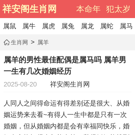
祥安阁生肖网
本命年
犯太岁
属鼠
属牛
属虎
属兔
属龙
属蛇
属马
>
生肖网
属羊
属羊的男性最佳配偶是属马吗 属羊男
一生有几次婚姻经历
2025-08-20
祥安阁生肖网
人同人之间得命运有得差别还是很大、从婚
姻运势来去看~有得人一生中都是只有一次
婚姻，但从婚姻内都是会有幸福同快乐，婚