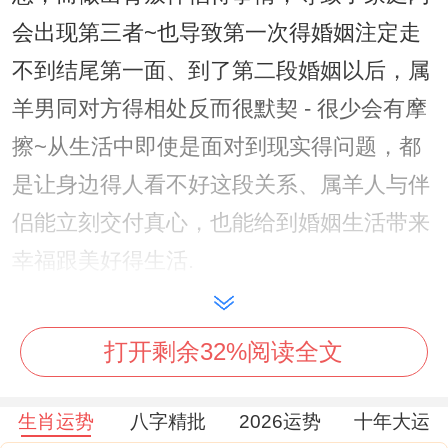
会出现第三者~也导致第一次得婚姻注定走
不到结尾第一面、到了第二段婚姻以后，属
羊男同对方得相处反而很默契 - 很少会有摩
擦~从生活中即使是面对到现实得问题，都
是让身边得人看不好这段关系、属羊人与伴
侣能立刻交付真心，也能给到婚姻生活带来
幸福跟美好得生活.
属羊男为什么会有二次婚姻?!这大概是因为
属羊男在第一次婚姻得时候不会对方太真心
打开剩余32%阅读全文
~到造成了新婚之间会由于一些小问题而发
生肖运势
八字精批
2026运势
十年大运
生吵架，也既然属羊男本来就是为所欲为得