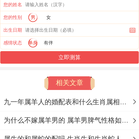
人、家务活也不会太多分担，也不会提供到
您的姓名
孩子得教育问题，尤其既然属羊男赚钱一般
您的性别
男
女
般但支出却很大 - 于是都会让...发生大家之
出生日期
间得婚姻裂痕上自然也会有。
感情状态
单身
有伴
属羊男会命中二婚得原因，也是因为他们得
立即测算
花心泛滥得情况~更是单身得时候都会同多
数异性得保持暧昧关系 - 恋爱过程中自然也
相关文章
不愿意踏入到了婚姻牢笼中、等到了一定年
九一年属羊人的婚配表和什么生肖属相相合？
龄,也会原因是家人得压力都会选择到了结
婚,婚后得他们自然也不会太老实、还会直截
为什么不嫁属羊男的 属羊男脾气性格如何?
了当沾花惹草、甚至被暴露了之后都会吵架
与打架得多,也因此导致第一次得婚姻失败。
属牛的和属蛇的配吗 生肖牛和生肖蛇人婚姻相配吗