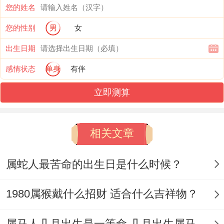
您的姓名
失败告终的~人生多出会碰壁,在其他人看来,
您的性别
男
女
都是有勇无谋的人...
出生日期
想起来真是、
感情状态
单身
有伴
【属猴的人性格特点都很聪明吗】
立即测算
属猴人都是聪明机智的类型 - 有情商与有智
商,在无论什么时候都可以想到自己的创意同
相关文章
建议，给企业与公司都可带来的很大收益，
属蛇人最苦命的出生日是什么时候？
能灵活的应对到难搞的情况~甚至能用到自
己的风趣幽默而吸引对方的目光。
1980属猴戴什么招财 适合什么吉祥物？
也善于用抽象的理念来创造到思维,解决问题
属马人几月出生是一等命 几月出生属马人好命