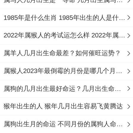
的时候都能找到办法 - 遇到困难也能有惊人
的速度去解决问题,属猴人在很多方面都是有
1985年是什么生肖 1985年出生的人是什么命格
兴趣同才能,喜欢连续替身自己与反复的学
2022年属猴人的考试运怎么样 2022年属猴人学业运势好不好
习,他们都是会有想象力，在各方面领域都能
更出色的。
​属羊人几月出生命最差？如何催旺运势？
属猴人有才华,聪明，不管是在科技，艺术 -
属猴人2023年最倒霉的月份是哪几个月？坎坷挫折易破财
体育与音乐方面都是能更好解决问题 - 才华
横溢 - 可以更好解决到任何办法,也能实现到
属狗的几月出生最好命运？几月出生命苦多灾？
自己的抱负合理想的。
猴年出生的人 猴年几月出生容易飞黄腾达
有部分运气运气不太好的属猴人可能缺少的
就是机遇，而多数的属猴人都是聪明的，懂
属狗出生月的命运 不同月份的属狗人命运财富区别