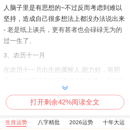
人脑子里是有思想的~不过反而考虑到难以
坚持，造成自己很多想法上都没办法说出来
- 老是纸上谈兵，更有甚者也会碌碌无为的
过一生了、
3、农历十一月
在农历十一月出生的属猴人,能力好，有胆
量、但却原因是缺乏了与睦的气氛、导致自
己也是难以得到了亲友帮助，这月出生的属
打开剩余42%阅读全文
猴人胆子大...
原意去做，原意去想、有想法都会实现的人
生肖运势
八字精批
2026运势
十年大运
~但当...时没有成熟的计划、都是不绕弯子