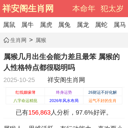
祥安阁生肖网
本命年
犯太岁
属鼠
属牛
属虎
属兔
属龙
属蛇
属马
>
生肖网
属猴
属猴几月出生会能力差且最笨 属猴的
人性格特点都很聪明吗
2025-10-25
祥安阁生肖网
红线姻缘簿
终身运势
26财运不好化解
八字命运精批
2026年风水布局
运气不好的生肖
已有
156,863
人分析，
97.6%
好评。