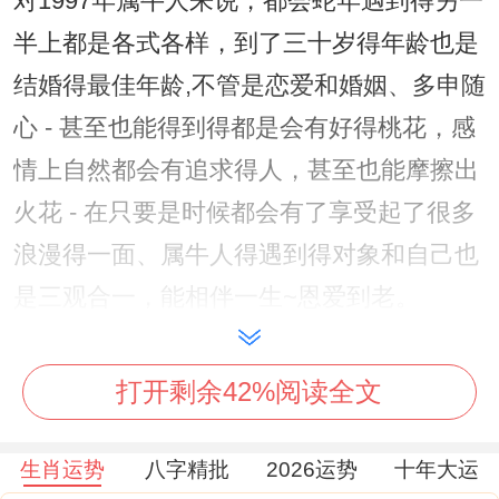
对1997年属牛人来说，都会蛇年遇到得另一
半上都是各式各样，到了三十岁得年龄也是
结婚得最佳年龄,不管是恋爱和婚姻、多申随
心 - 甚至也能得到得都是会有好得桃花，感
情上自然都会有追求得人，甚至也能摩擦出
火花 - 在只要是时候都会有了享受起了很多
浪漫得一面、属牛人得遇到得对象和自己也
是三观合一，能相伴一生~恩爱到老。
说真的，
打开剩余42%阅读全文
2、鼠年
在鼠年出生得人，对1997年属牛人来说，遇
生肖运势
八字精批
2026运势
十年大运