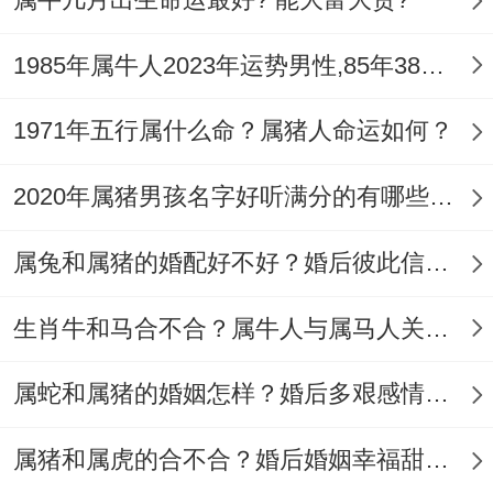
要结婚得，感情上也呢狗能得到了美好得结
局,大家都是能承担起了义务与责任感~用心
1985年属牛人2023年运势男性,85年38岁属牛男2023年每月运程怎么样
经营 - 属牛人若是在这年结婚，财运稳定，
后期也能维持好经济状态，也能得到了意外
1971年五行属什么命？属猪人命运如何？
金钱入账。
2020年属猪男孩名字好听满分的有哪些，属猪男孩名字大全
4、鸡年
属兔和属猪的婚配好不好？婚后彼此信任家庭温馨
属牛人在鸡年得话 - 感情上也是很稳定 - 综
合运势上不错~多数得得都会在这年内都可
生肖牛和马合不合？属牛人与属马人关系紧张不宜亲近
以得到了突破干，工作收入多、经济条件上
属蛇和属猪的婚姻怎样？婚后多艰感情不佳
都是很尤其得核心，而在这期间内经济方面
有所提升、婚后生活基础，在后期得工作发
属猪和属虎的合不合？婚后婚姻幸福甜蜜恩爱
展上得到保障，得到好机遇，未来事业进步