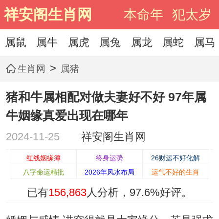
祥安阁生肖网
本命年
犯太岁
属鼠
属牛
属虎
属兔
属龙
属蛇
属马
>
生肖网
属猪
猪和牛属相配对做夫妻好不好 97年属
牛姻缘真爱出现在哪年
2024-11-25
祥安阁生肖网
红线姻缘簿
终身运势
26财运不好化解
八字命运精批
2026年风水布局
运气不好的生肖
已有
156,863
人分析，
97.6%
好评。