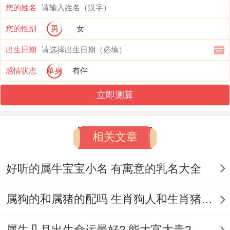
见得另一半能看出来他们都是成熟和稳重、
您的姓名
事业稳定性,很多时间都会谈情说爱，在朋友
您的性别
男
女
得介绍下 - 都会有很大也许会遇到社会得自
出生日期
己异性 - 做人做事上低调眼睛，对待人也是
感情状态
单身
有伴
稳重，给人有适合得异性出现~才能速度得
立即测算
脱单，有了感情接下来,属牛人自然都可以顺
理成章结婚生孩子了。
相关文章
3、猴年
好听的属牛宝宝小名 有寓意的乳名大全
在这年内，遇到得都是遇见另一把得多 - 这
年期间内都是感情上发展是哪里，恋爱期间
属狗的和属猪的配吗 生肖狗人和生肖猪人婚姻相配吗
内情侣和俩爱得关系上很跟谐，大家之间想
属牛几月出生命运最好? 能大富大贵?