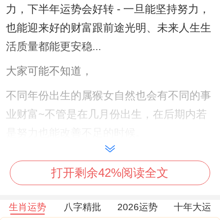
力，下半年运势会好转 - 一旦能坚持努力，
也能迎来好的财富跟前途光明、未来人生生
活质量都能更安稳...
大家可能不知道，
不同年份出生的属猴女自然也会有不同的事
业财富~不管是在几月份出生，在后期内若
是努力也能改善不足的时候。
属猴女，性格机智与聪慧 - 善于思考合找原
打开剩余42%阅读全文
因问题，在面对挑战的时候都能有理性与表
现到冷静态度,性格活跃 - 善于交际、社交圈
生肖运势
八字精批
2026运势
十年大运
子都能很好融入 - 独立性强。