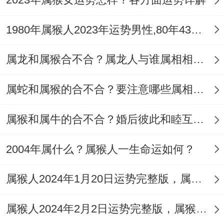
维持好的财运，在东北方布置这类植物，都
能提高与累积到财运的...
1980年属猴人2023年运势男性,80年43岁属猴男2023年每月运程怎么样
2、吉祥物
属龙和属猴合不合？属龙人与谁属相相合？
想要转运，想要提高自己的运气，对属猴人
属蛇和属猴的合不合？要注意哪些属相相克的生肖？
来说都能够借助下吉祥物的作用都行、在办
公室若是摆放文昌塔能带动工作事业、假如
属猴和属牛的合不合？婚后彼此和睦互相成就
佩戴红绳能转运，让职场上都能得到好机遇,
财运方面则是能转运，可以佩戴黄金饰品，
2004年属什么？属猴人一生命运如何？
家里摆放貔貅、可以吸引到好的财运,对属猴
属猴人2024年1月20日运势完整版，属猴2024年1月20日今日运势如何
人在后期的财气与运气能稳重提高。
属猴人2024年2月2日运势完整版，属猴2024年2月2日今日运势如何