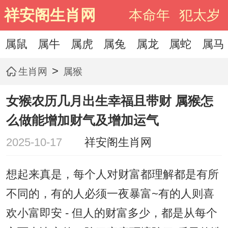
祥安阁生肖网
本命年
犯太岁
属鼠
属牛
属虎
属兔
属龙
属蛇
属马
>
生肖网
属猴
女猴农历几月出生幸福且带财 属猴怎
么做能增加财气及增加运气
2025-10-17
祥安阁生肖网
想起来真是，每个人对财富都理解都是有所
不同的，有的人必须一夜暴富~有的人则喜
欢小富即安 - 但人的财富多少，都是从每个