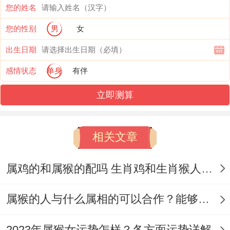
您的姓名
不喜欢依赖人，也会有自我主张的能力,能更
您的性别
男
女
好带动到生活！
出生日期
【属猴怎么做能增加财气还有增加运气】
感情状态
单身
有伴
1、东北方植物
立即测算
根据风水学去看，若是属猴人想要提高自己
运气跟财气~在家居或者是办公室的东北方
相关文章
位置适合，龟背竹~发财树这些都是能带
属鸡的和属猴的配吗 生肖鸡和生肖猴人婚姻相配吗
动、这类植物都能吸引到财运，能够提高到
了意想不到的横财，绿色植物能增加到财运
​属猴的人与什么属相的可以合作？能够属相相合？
能量，在日常上得多注意下植物的健康,才能
2023年属猴女运势怎样？各方面运势详解