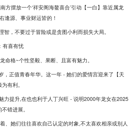
南方摆放一个‘祥安阁海鳌喜合’引动【一白】靠近属龙
、左右逢源、事业财运皆的！
理智，不要过于冒险或是贪图小利而损失大局。
情：有喜有忧
金龙命格~个性坚毅、果断、且富有魅力。
5周岁，正值青春年华。这一年 - 她们的爱情宫迎来了【天
极为有利。
提升,在也也利于人丁兴旺 - 说明2000年龙女在2025
的不错进展。
执着、她们往往喜欢自己认定的对象,不太喜欢相亲或别人