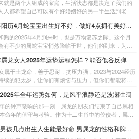
来就是两个人组成的家庭，生活状态都是决定了我们的
人人都希望自己可以有个好婚姻好的另一半生活到老，
人来说若是配对是否和属...
2025年阳历4月蛇宝宝出生好不好，做好4点拥有美好未来
和煦的2025年4月到来时，也是万物复苏之际。这个月
会有不少的属蛇宝宝悄然降临于世，他们的到来，为家
喜悦，更是自然与命运的美妙...
8年属龙女人2025年运势运程怎样？能否低谷反弹
龙女属于土龙命，善于忍耐，抗压力强，2023与2024经历
持续的犯太岁，让你们有烦恼与压力，但你们都能将压
那么2025年，结束了犯太岁，运...
2025年全年运势如何，是风平浪静还是波澜壮阔
25年的钟声敲响的那一刻，属龙的朋友们结束了自己属相
4年本命年的值守与考验。作为十二生肖中的佼佼者，属龙
能在逆境中展现出非凡...
属龙的男孩几点出生人生能最好命 男属龙的性格和脾气都有哪些特征