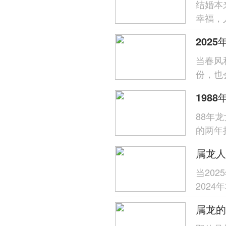
结婚本
幸福，
对属龙
当春风
份，也
庭带来
198
88年
的两年
力转化。
属龙人
当20
202
之人总