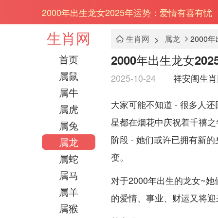
2000年出生龙女2025年运势：爱情有喜有忧
生肖网
>
生肖网
属龙
2000
2000年出生龙女2
首页
属鼠
2025-10-24
祥安阁生肖
属牛
大家可能不知道 - 很多人
属虎
星都在烟花中庆祝着千禧之年
属兔
阶段 - 她们或许已拥有新
属龙
变。
属蛇
属马
对于2000年出生的龙女~她
属羊
的爱情、事业、财运又将迎
属猴