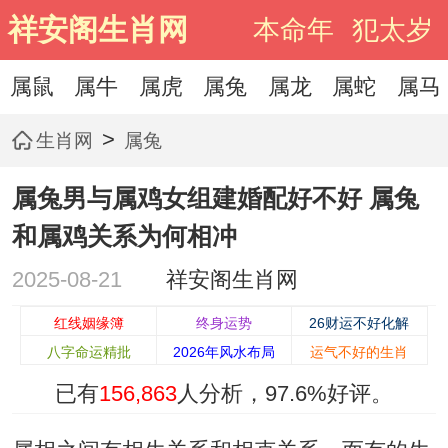
祥安阁生肖网
本命年
犯太岁
属鼠
属牛
属虎
属兔
属龙
属蛇
属马
>
生肖网
属兔
属兔男与属鸡女组建婚配好不好 属兔
和属鸡关系为何相冲
2025-08-21
祥安阁生肖网
红线姻缘簿
终身运势
26财运不好化解
八字命运精批
2026年风水布局
运气不好的生肖
已有
156,863
人分析，
97.6%
好评。