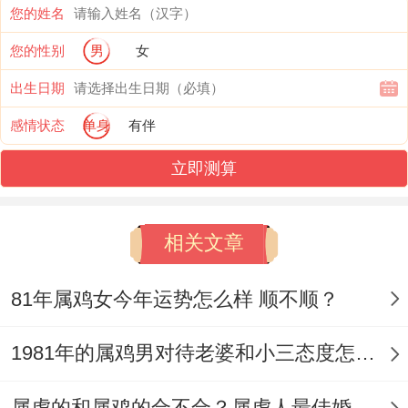
您的姓名
一些安全感,避免吵架分居...
您的性别
男
女
属鸡与属兔人之间的相冲关系，需要合理的
出生日期
化解，改善室内风水布局 - 卧室床的摆放位
感情状态
单身
有伴
置也是狠关键 - 不要面向西南方与东北方 -
可在家里摆放五行八卦福，让气场流通~也
立即测算
能维持好平衡营养与促进作用、能化解属鸡
与属兔之间相冲关系，让人际关系也能更为
相关文章
跟谐~不会产生到太多矛盾。
81年属鸡女今年运势怎么样 顺不顺？
【属兔跟属鸡关系怎么相冲】
1981年的属鸡男对待老婆和小三态度怎样？婚姻命运如何？
属兔同属鸡的关系在生肖命理学代表了相冲
- 属于相克关系、注定天生不合拍~还会波及
属虎的和属鸡的合不合？属虎人最佳婚配属相是谁？