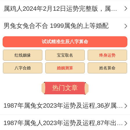
属鸡人2024年2月12日运势完整版，属鸡2024年2月12日今日运势如何
兔人没多少上进心~但假如有安稳日子就足
矣，不过万一对象是属兔人 - 却反而走到一
男兔女兔合不合 1999属兔的上等婚配
起 - 大家三观都是不一样的！
试试精准生辰八字算命
红线姻缘
宝宝取名
终身运势
八字合婚
婚姻测算
姓名算命
热门文章
1987年属兔女2023年运势及运程,36岁属兔人2023全年每月运势女性如何
1987年属兔人2023年运势及运程,87年出生的36岁生肖兔2023年本命年每月运势详解