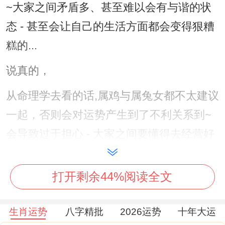
~大家之间矛盾多、甚至难以会有与谐的状
态 - 甚至会让自己的生活方面都会变得狠糟
糕的...
说真的，
从命理学去看的话,属鸡与属兔女都不太建议
一起，否则会对运势产生到了不利关系到~
会导致过于担心 - 大家之间要懂得去经营好
这段关系。
打开剩余44%阅读全文
若是结为伴侣 - 婚后需要做到相互理解跟包
容,给予对方一个独立空间，围绕干涉隐私、
生肖运势
八字精批
2026运势
十年大运
其次有需要做到忠.贞~与异性保持距离，多