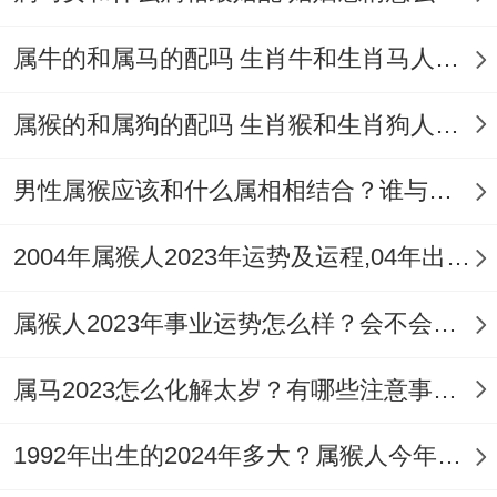
予关心与支持，大家之间创造带来的幸福合
属牛的和属马的配吗 生肖牛和生肖马人婚姻相配吗
稳定关系 - 在婚后日子都能幸福合美满.
属猴的和属狗的配吗 生肖猴和生肖狗人婚姻相配吗
属马人在喜欢一个人的时候,都会表现出大男
人主义~会保护对方，会照顾对方，不会让
​男性属猴应该和什么属相相结合？谁与属猴男属相相合？
对方受委屈~他们会给到对方安全跟温暖，
2004年属猴人2023年运势及运程,04年出生的19岁生肖猴2023年每月运势详解
能满足到自己的需求~甚至能做到强大的后
盾，守护大家，不会给对方太多受苦受难的
属猴人2023年事业运势怎么样？会不会有贵人相助？
生活。
属马2023怎么化解太岁？有哪些注意事项？
1992年出生的2024年多大？属猴人今年大有可为