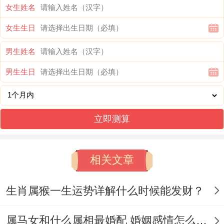
人能遇到对的哪个人 - 大家都能相互支持跟
女生姓名
彼此激发大家，事业与生活内都能更好提高
女生生日
成就,也能更好提高到生活特点...
男生姓名
2、猴年
男生生日
在猴年期间~属马人会充满了聪明才智，有
活力,会遇到很享冒险刺.激,甚至能一起理解
立即测算
跟宽容,大家都会很谦同，也能更好迎来好的
婚姻人生.
相关文章
3、羊年
生肖属猴一生运势详解什么时候能发财？
在羊年时期，属马人能遇到与自己像价值观
属马女和什么属相最婚配 婚姻感情怎么样会离婚吗？
与兴趣~温暖与善良,与谐与追求生活，能给