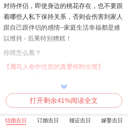
对待伴侣，即使身边的桃花存在，也不要跟
着哪些人私下保持关系，否则会伤害到家人
跟自己跟伴侣的感情~家庭生活幸福都是难
以维持 - 后果特别糟糕！
你猜怎么着？
【属马人命中注定的真爱何时出现】
属马人的真爱会在龙年，猴年与羊年这三个
年份...
打开剩余41%阅读全文
1、龙年
结婚吉日
订婚吉日
领证吉日
嫁娶吉日
属马人若是在龙年时期、在这年份内，属马