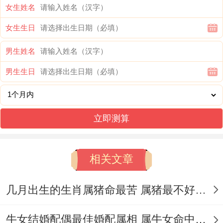
女生姓名
若是已经恋爱几年,双方都想定下来，选择
女生生日
2025年结婚时相当好的。
男生姓名
97年牛女要巩固2025年自己情缘宫的吉星 -
男生生日
2025年里可以多往东正东方寻觅契机，工作
出差、考验、旅游等都有先考虑正东方！
立即测算
2025喜星【九紫】飞正东方、注意家里正东
方不要脏乱差，对婚缘不利...
相关文章
在已经恋爱中，计划结婚的属牛女,有机会在
几月出生的生肖属猪命最苦 属猪最不好的出生是农历四月吗
卧室正东方放置一个‘祥安阁双鱼得水’来引
动2025利于姻缘喜事的【九紫】靠近~寓意
牛女结婚配偶最佳婚配属相 属牛女命中注定的丈夫是属鼠男吗