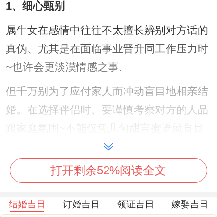
1、细心甄别
属牛女在感情中往往不太擅长辨别对方话的
真伪、尤其是在面临事业晋升同工作压力时
~也许会更淡漠情感之事.
但千万别为了应付家人而冲动盲目地相亲结
婚。在选择伴侣时、要谨慎考察对方的人品
跟家庭氛围~不能仅凭几句甜言蜜语就盲目
决定，细心甄别也许同家人商量沟通好在做
决定。
打开剩余52%阅读全文
要我说啊，
结婚吉日
订婚吉日
领证吉日
嫁娶吉日
2、注意喜星方位