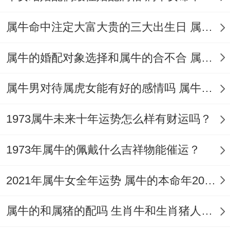
感情跟睦、姻缘和美。
属牛命中注定大富大贵的三大出生日 属牛的人未来选择干什么最挣钱
对于要时不时出差考察或不方便摆放布局的
属牛女 - 可以随身佩戴一个祥安阁九艳与合
属牛的婚配对象选择和属牛的合不合 属牛一生综合婚姻与命运
手链，寓意着单身牛女早日邂逅正缘、牵手
属牛男对待属虎女能有好的感情吗 属牛和属虎在生活中到底谁压谁
幸福。
大家可能不知道~有伴侣的自己佩戴的在也
1973属牛未来十年运势怎么样有财运吗？
可以给对方也佩戴一条 - 寓意减少烂桃花的
1973年属牛的佩戴什么吉祥物能催运？
影响、爱情甜蜜、姻缘巩固。
3、注意白虎煞
2021年属牛女全年运势 属牛的本命年2021年带什么好
2025年 - 属牛女的命宫中有【白虎】煞入命
属牛的和属猪的配吗 生肖牛和生肖猪人婚姻相配吗
局、白虎说不定引起家人以及自身出现健康