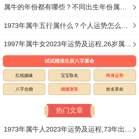
​属牛的年份都有哪些？不同出生年份属牛人运势如何？
问题、甚至引发严重疾病或血光！
白虎若入侵财宫，财源不通,经常出现破财、
1973年属牛五行属什么？个人运势怎么样？
漏财等情况。也容易引发家庭矛盾，波及家
1997年属牛女2023年运势及运程,26岁属牛人2023全年每月运势女性如何
庭同谐！这可能会给属牛女在2025感情跟婚
姻带来一些不利的影响。
试试精准生辰八字算命
建议2024年末或2025年初自身与家人做一
红线姻缘
宝宝取名
终身运势
个体检。在平日里工作生活里需要特别注意
八字合婚
婚姻测算
姓名算命
自己的言行举止 - 避免和身边人发生不必要
热门文章
的争执与冲突。
2025年对于97年属牛的女无疑是充满机遇的
1973年属牛人2023年运势及运程,73年出生的50岁生肖牛2023年每月运势详解
好年份，尤其在婚姻大事上 - 若能细心甄别