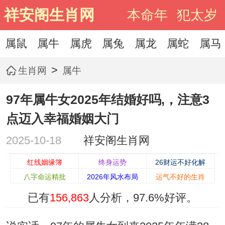
祥安阁生肖网
本命年
犯太岁
属鼠
属牛
属虎
属兔
属龙
属蛇
属马
>
生肖网
属牛
97年属牛女2025年结婚好吗,，注意3
点迈入幸福婚姻大门
2025-10-18
祥安阁生肖网
红线姻缘簿
终身运势
26财运不好化解
八字命运精批
2026年风水布局
运气不好的生肖
已有
156,863
人分析，
97.6%
好评。